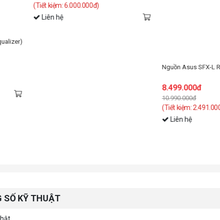
 6.000.000đ)
Nguồn Asus SFX-L ROG LOKI 1200 1200w Plat
8.499.000đ
10.990.000đ
(Tiết kiệm: 2.491.000đ)
Liên hệ
 SỐ KỸ THUẬT
ật...