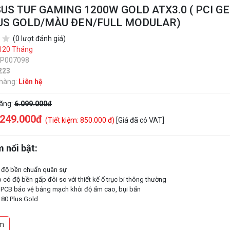
US TUF GAMING 1200W GOLD ATX3.0 ( PCI GE
LUS GOLD/MÀU ĐEN/FULL MODULAR)
(0 lượt đánh giá)
120 Tháng
SP007098
223
 hàng:
Liên hệ
hãng:
6.099.000đ
.249.000đ
(Tiết kiệm: 850.000 đ)
[Giá đã có VAT]
 nổi bật:
 độ bền chuẩn quân sự
p có độ bền gấp đôi so với thiết kế ổ trục bi thông thường
 PCB bảo vệ bảng mạch khỏi độ ẩm cao, bụi bẩn
80 Plus Gold
y kết nối chuẩn 12VHPWR thế hệ mới
ạt công nghệ hướng trục Axial tăng khả năng làm mát
m