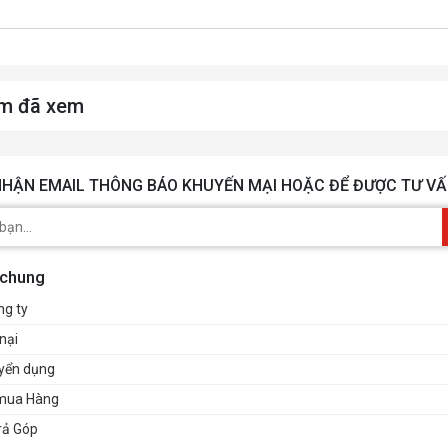
m đã xem
HẬN EMAIL THÔNG BÁO KHUYẾN MẠI HOẶC ĐỂ ĐƯỢC TƯ VẤ
 chung
ng ty
nại
uyển dụng
mua Hàng
rả Góp