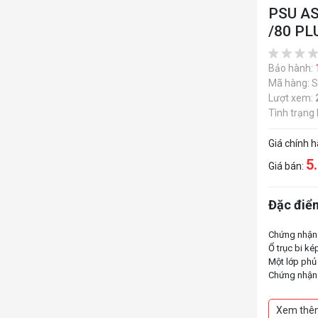
PSU AS
/80 P
Bảo hành:
Mã hàng: 
Lượt xem:
Tình trạng
Giá chính 
5
Giá bán:
Đặc điểm
Chứng nhận
Ổ trục bi ké
Một lớp phủ
Chứng nhận 
Trang bị dâ
Thiết kế qu
Xem thê