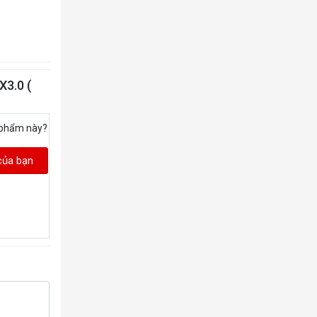
3.0 (
 phẩm này?
của bạn