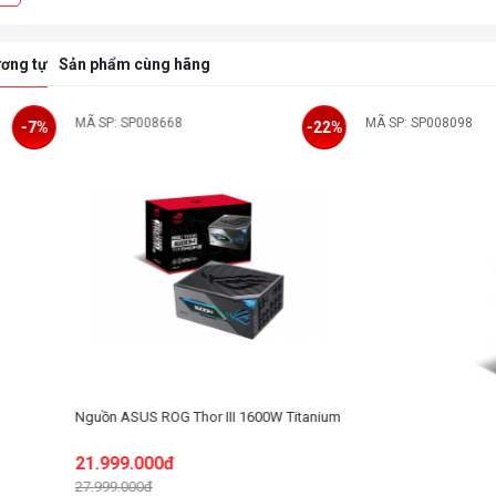
ơng tự
Sản phẩm cùng hãng
08668
MÃ SP: SP008098
-22%
 ROG Thor III 1600W Titanium
000đ
đ