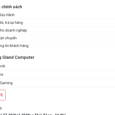
& chính sách
 Bảo Hành
i, trả lại hàng
cho doanh nghiệp
vận chuyển
ng tin khách hàng
g Gland Computer
ook
be
 Gaming
PC
m