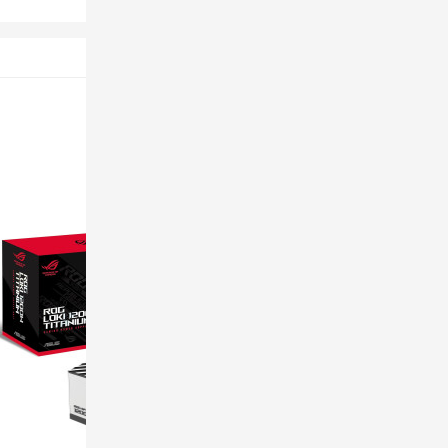
MÃ SP: SP008097
-23%