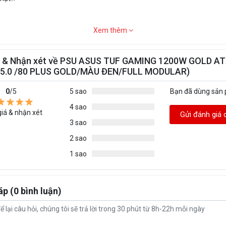
Xem thêm
á & Nhận xét về PSU ASUS TUF GAMING 1200W GOLD ATX
 5.0 /80 PLUS GOLD/MÀU ĐEN/FULL MODULAR)
0
/5
5 sao
Bạn đã dùng sản
4 sao
iá & nhận xét
Gửi đánh giá 
3 sao
2 sao
1 sao
áp (0 bình luận)