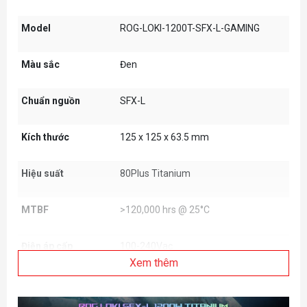
Model
ROG-LOKI-1200T-SFX-L-GAMING
Màu sắc
Đen
Chuẩn nguồn
SFX-L
Kích thước
125 x 125 x 63.5 mm
Hiệu suất
80Plus Titanium
MTBF
>120,000 hrs @ 25°C
Điện áp cấp
100-240Vac
Xem thêm
Công suất
1200W