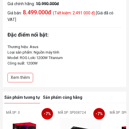
Giá chính hãng:
10.990.000đ
8.499.000đ
Giá bán:
(Tiết kiệm: 2.491.000 đ)
[Giá đã có
VAT]
Đặc điểm nổi bật:
Thương hiệu: Asus
Loại sản phẩm: Nguồn máy tính
Model: ROG Loki 1200W Titanium
Công suất: 1200W
Xem thêm
Sản phẩm tương tự
Sản phẩm cùng hãng
MÃ SP: 0
MÃ SP: SP008724
MÃ SP: SP0
-7%
-7%