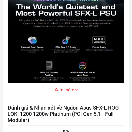
MB 24/20-pin x 1
CPU 4+4-pin x 2
PCI-E 16-pin x 2 (both PSU &
Kết nối
component side)
PCI-E 8-pin x 4
SATA x 6
PERIPHERAL x 4
Trọng lượng
2.15 kg (single PSU)
AURA SYNC
ARGB
Xem thêm
Đánh giá & Nhận xét về Nguồn Asus SFX-L ROG
LOKI 1200 1200w Platinum (PCI Gen 5.1 - Full
Modular)
0
/5