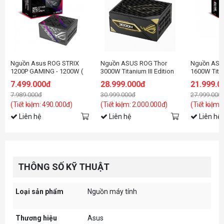
Nguồn Asus ROG STRIX
Nguồn ASUS ROG Thor
Nguồn ASUS
1200P GAMING - 1200W (
3000W Titanium III Edition
1600W Tita
80+ Platinum/ATX3.1/Full
20 (ROG Equalizer)
7.499.000đ
28.999.000đ
21.999.0
Modular)
7.989.000đ
30.999.000đ
27.999.000
(Tiết kiệm: 490.000đ)
(Tiết kiệm: 2.000.000đ)
(Tiết kiệm:
Liên hệ
Liên hệ
Liên hệ
THÔNG SỐ KỸ THUẬT
Loại sản phẩm
Nguồn máy tính
Thương hiệu
Asus