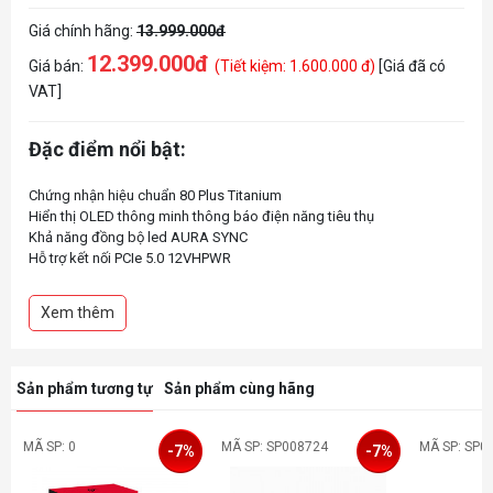
Giá chính hãng:
13.999.000đ
12.399.000đ
Giá bán:
(Tiết kiệm: 1.600.000 đ)
[Giá đã có
VAT]
Đặc điểm nổi bật:
Chứng nhận hiệu chuẩn 80 Plus Titanium
Hiển thị OLED thông minh thông báo điện năng tiêu thụ
Khả năng đồng bộ led AURA SYNC
Hỗ trợ kết nối PCIe 5.0 12VHPWR
Thời gian bảo hành 10 năm
Xem thêm
Sản phẩm tương tự
Sản phẩm cùng hãng
MÃ SP: 0
MÃ SP: SP008724
MÃ SP: SP0
-7%
-7%