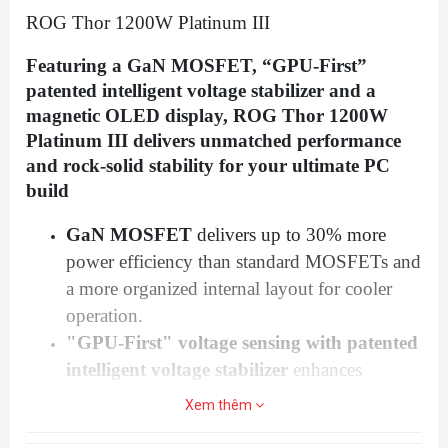
ROG Thor 1200W Platinum III
Featuring a GaN MOSFET, “GPU-First”
patented intelligent voltage stabilizer and a
magnetic OLED display, ROG Thor 1200W
Platinum III delivers unmatched performance
and rock-solid stability for your ultimate PC
build
GaN MOSFET
delivers up to 30% more
power efficiency than standard MOSFETs and
a more organized internal layout for cooler
operation.
"GPU-First" voltage sensing with patented
intelligent voltage stabilizer
enhances
voltage delivery to your graphics card by up
Xem thêm
to 45% for smoother gaming and unwavering