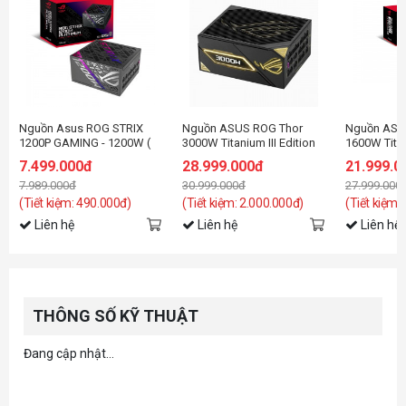
Nguồn Asus ROG STRIX
Nguồn ASUS ROG Thor
Nguồn ASUS
1200P GAMING - 1200W (
3000W Titanium III Edition
1600W Tita
80+ Platinum/ATX3.1/Full
20 (ROG Equalizer)
7.499.000đ
28.999.000đ
21.999.0
Modular)
7.989.000đ
30.999.000đ
27.999.000
(Tiết kiệm: 490.000đ)
(Tiết kiệm: 2.000.000đ)
(Tiết kiệm:
Liên hệ
Liên hệ
Liên hệ
THÔNG SỐ KỸ THUẬT
Đang cập nhật...