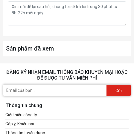
Etched modular cables
with a pliable
premium material ensure effortless cable
management and exceptional safety.
80 PLUS Platinum certified:
ROG Thor III
utilizes low-ESR capacitors and premium
components for industry-leading power
Sản phẩm đã xem
efficiency.
10-year warranty
included.
ĐĂNG KÝ NHẬN EMAIL THÔNG BÁO KHUYẾN MẠI HOẶC
ĐỂ ĐƯỢC TƯ VẤN MIỄN PHÍ
Gửi
Thông tin chung
Giới thiệu công ty
Góp ý, Khiếu nại
Thông tin tuyển dụng