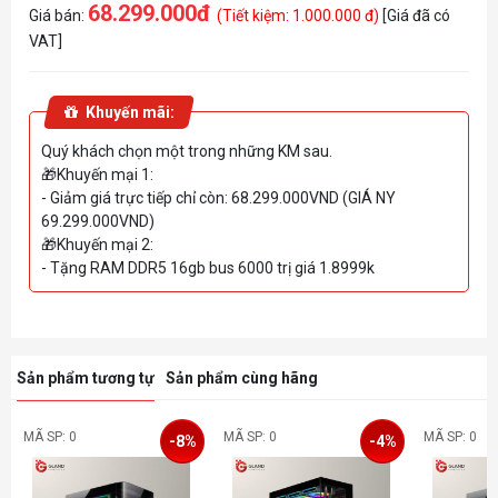
68.299.000đ
Giá bán:
(Tiết kiệm: 1.000.000 đ)
[Giá đã có
VAT]
Khuyến mãi:
Quý khách chọn một trong những KM sau.
🎁Khuyến mại 1:
- Giảm giá trực tiếp chỉ còn: 68.299.000VND (GIÁ NY
69.299.000VND)
🎁Khuyến mại 2:
- Tặng RAM DDR5 16gb bus 6000 trị giá 1.8999k
Sản phẩm tương tự
Sản phẩm cùng hãng
MÃ SP: 0
MÃ SP: 0
MÃ SP: 0
-8%
-4%