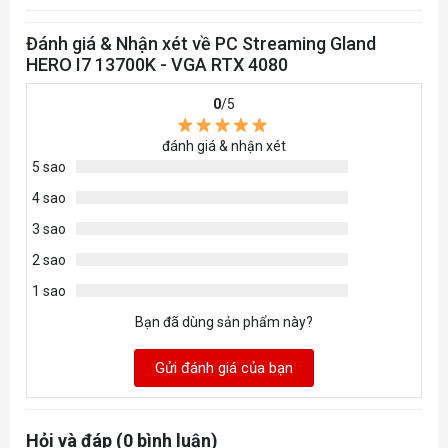
Tháng
Đánh giá & Nhận xét về PC Streaming Gland
12
7
VỎ CASE CORSAIR 4000D
1
HERO I7 13700K - VGA RTX 4080
Tháng
0
/5
24
8
Capture Card ELGATO
1
đánh giá & nhận xét
Tháng
5 sao
4 sao
3 sao
2 sao
1 sao
Bạn đã dùng sản phẩm này?
Gửi đánh giá của bạn
Hỏi và đáp (0 bình luận)