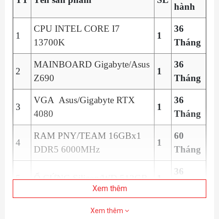
hành
CPU INTEL CORE I7
36
1
1
13700K
Tháng
MAINBOARD Gigabyte/Asus
36
2
1
Z690
Tháng
VGA Asus/Gigabyte RTX
36
3
1
4080
Tháng
RAM PNY/TEAM 16GBx1
60
4
1
DDR5 6000MHz
Tháng
36
5
Ổ CỨNG Silicon/WD 512GB
1
Tháng
Xem thêm
36
Xem thêm
6
NGUỒN DEEPCOOL 850W
1