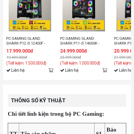
PC GAMING GLAND
PC GAMING GLAND
PC GAMIN
SHARK P12 i5 12400F -
SHARK P11 i5 14600K -
SHARK P10 
VGA RX 7600 8GB
VGA RTX 5060 8GB
VGA RTX 5
17.999.000đ
24.999.000đ
20.999.0
19.499.000đ
25.999.000đ
21.999.000
(Tiết kiệm: 1.500.000đ)
(Tiết kiệm: 1.000.000đ)
(Tiết kiệm:
Liên hệ
Liên hệ
Liên hệ
THÔNG SỐ KỸ THUẬT
Chi tiết linh kiện trong bộ PC Gaming:
Bảo
TT
Tên sản phẩm
SL