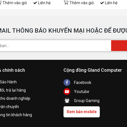
Thêm vào giỏ
Liên hệ
Thêm vào giỏ
Liên hệ
AIL THÔNG BÁO KHUYẾN MẠI HOẶC ĐỂ ĐƯỢC
& chính sách
Cộng đồng Gland Computer
 Bảo Hành
Facebook
ổi, trả lại hàng
Youtube
cho doanh nghiệp
Group Gaming
vận chuyển
Xem bản mobile
ng tin khách hàng