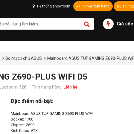
Hệ thống showroom
Tư vấn bán hàng
Bộ sưu tậ
Giá sốc
ủ
Bo mạch chủ ASUS
Mainboard ASUS TUF GAMING Z690-PLUS WIF
NG Z690-PLUS WIFI D5
Lượt xem:
326
Tình trạng hàng:
Liên hệ
Đặc điểm nổi bật:
Mainboard ASUS TUF GAMING Z690-PLUS WIFI
Socket: 1700
Chipset: Z690
Kích thước: ATX