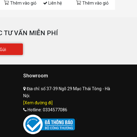
Thêm vào giỏ
Liên hệ
Thêm vào giỏ
Liên hệ
 TƯ VẤN MIỄN PHÍ
Gửi
Showroom
Địa chỉ:
số 37-39 Ngõ 29 Mạc Thái Tông - Hà
Nội.
[Xem đường đi]
Hotline:
0334577086