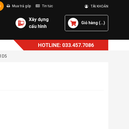
p
Mua trả góp
Tin tức
TÀI KHOẢN
Xây dựng
Giỏ hàng (
...
)
cấu hình
HOTLINE: 033.457.7086
I D5