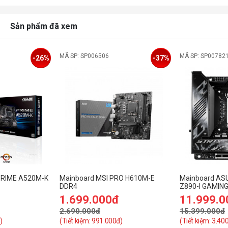
Sản phẩm đã xem
MÃ SP: SP006506
MÃ SP: SP00782
-26%
-37%
PRIME A520M-K
Mainboard MSI PRO H610M-E
Mainboard AS
DDR4
Z890-I GAMING 
Socket 1851, M
1.699.000đ
11.999.0
RAM DDR5)
2.690.000đ
15.399.000đ
)
(Tiết kiệm: 991.000đ)
(Tiết kiệm: 3.40