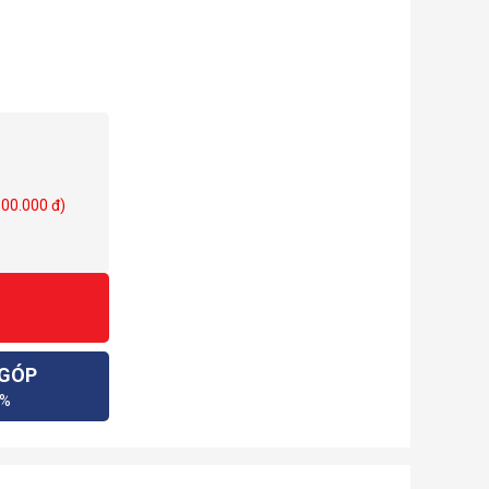
500.000 đ)
 GÓP
0%