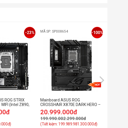
1
MÃ SP: SP008654
MÃ SP: SP0
-23%
-100%
US ROG STRIX
Mainboard ASUS ROG
Mainboard
WIFI (Intel Z890,
CROSSHAIR X870E DARK HERO –
X870-PLUS
ini-ATX, 2 khe
Socket AM5
00đ
20.999.000đ
8.999.
199.990.002.299.000đ
10.999.0
0.000đ)
(Tiết kiệm: 199.989.981.300.000đ)
(Tiết kiệm: 