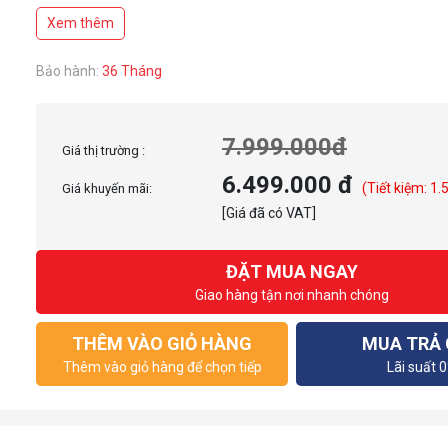
Xem thêm
Bảo hành:
36 Tháng
7.999.000đ
Giá thị trường :
6.499.000 đ
(Tiết kiệm: 1.
Giá khuyến mãi:
[Giá đã có VAT]
ĐẶT MUA NGAY
Giao hàng tận nơi nhanh chóng
THÊM VÀO GIỎ HÀNG
MUA TRẢ
Thêm vào giỏ hàng để chọn tiếp
Lãi suất 