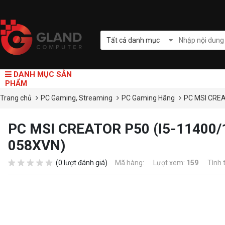
Tất cả danh mục
DANH MỤC SẢN
PHẨM
Trang chủ
PC Gaming, Streaming
PC Gaming Hãng
PC MSI CRE
PC MSI CREATOR P50 (I5-11400
058XVN)
(0 lượt đánh giá)
Mã hàng:
Lượt xem:
159
Tình 