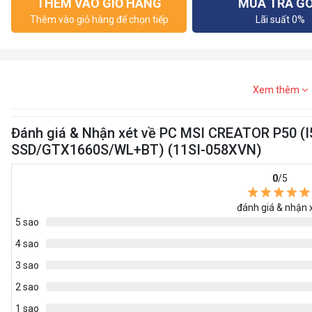
THÊM VÀO GIỎ HÀNG
MUA TRẢ G
Thêm vào giỏ hàng để chọn tiếp
Lãi suất 0%
Xem thêm
Đánh giá & Nhận xét về PC MSI CREATOR P50 
SSD/GTX1660S/WL+BT) (11SI-058XVN)
0
/5
đánh giá & nhận 
5 sao
4 sao
3 sao
2 sao
1 sao