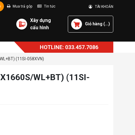
p
Mua trả góp
Tin tức
TÀI KHOẢN
Xây dựng
Giỏ hàng (
...
)
cấu hình
HOTLINE: 033.457.7086
WL+BT) (11SI-058XVN)
X1660S/WL+BT) (11SI-