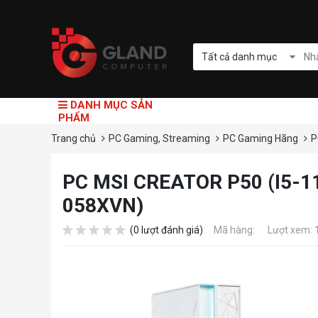
Tất cả danh mục
DANH MỤC SẢN
PHẨM
Trang chủ
PC Gaming, Streaming
PC Gaming Hãng
P
PC MSI CREATOR P50 (I5-1
058XVN)
(0 lượt đánh giá)
Mã hàng:
Lượt xem: