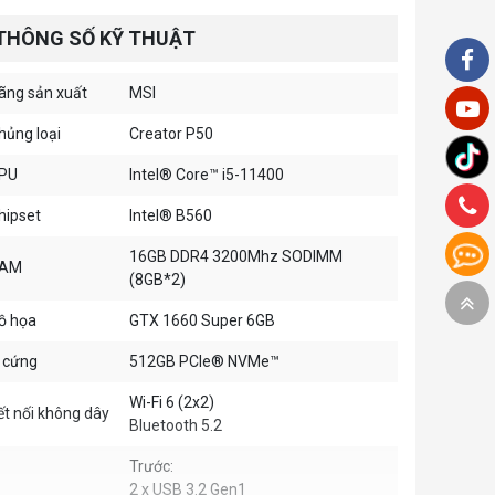
THÔNG SỐ KỸ THUẬT
ãng sản xuất
MSI
hủng loại
Creator P50
PU
Intel® Core™ i5-11400
hipset
Intel® B560
16GB DDR4 3200Mhz SODIMM
AM
(8GB*2)
ồ họa
GTX 1660 Super 6GB
 cứng
512GB PCIe® NVMe™
Wi-Fi 6 (2x2)
ết nối không dây
Bluetooth 5.2
Trước:
2 x USB 3.2 Gen1