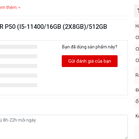
em thêm
OR P50 (I5-11400/16GB (2X8GB)/512GB
H
C
Bạn đã dùng sản phẩm này?
C
C
Gửi đánh giá của bạn
R
Đ
Ổ
K