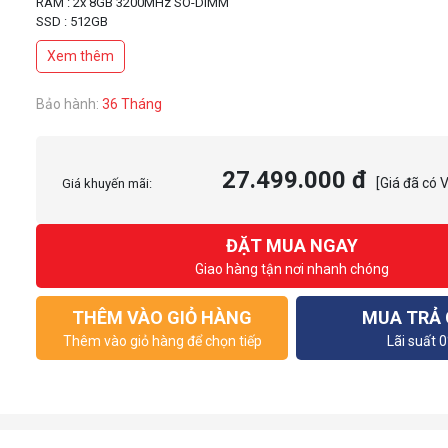
RAM : 2x 8GB 3200MHz SO-DIMM
SSD : 512GB
Xem thêm
Bảo hành:
36 Tháng
27.499.000 đ
[Giá đã có 
Giá khuyến mãi:
ĐẶT MUA NGAY
Giao hàng tận nơi nhanh chóng
THÊM VÀO GIỎ HÀNG
MUA TRẢ
Thêm vào giỏ hàng để chọn tiếp
Lãi suất 