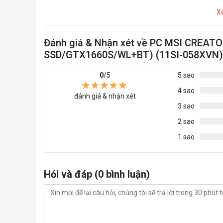
X
Đánh giá & Nhận xét về PC MSI CREAT
SSD/GTX1660S/WL+BT) (11SI-058XVN)
0
/5
5 sao
4 sao
đánh giá & nhận xét
3 sao
2 sao
1 sao
Hỏi và đáp (0 bình luận)