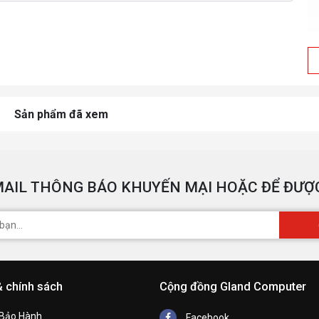
C
Sản phẩm đã xem
AIL THÔNG BÁO KHUYẾN MẠI HOẶC ĐỂ ĐƯỢC
T
P
H
& chính sách
Cộng đồng Gland Computer
 Bảo Hành
Facebook