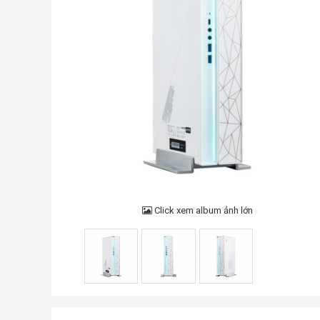
Click xem album ảnh lớn