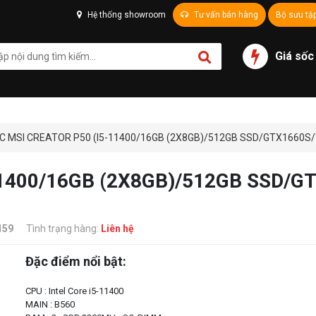
Hệ thống showroom
Tư vấn bán hàng
Bộ sưu tậ
Giá sốc
C MSI CREATOR P50 (I5-11400/16GB (2X8GB)/512GB SSD/GTX1660S/
1400/16GB (2X8GB)/512GB SSD/GT
159
Tình trạng hàng:
Liên hệ
Đặc điểm nổi bật:
CPU : Intel Core i5-11400
MAIN : B560