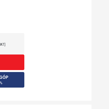
VAT]
 GÓP
0%