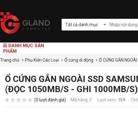
Tất cả danh mục
DANH MỤC SẢN
PHẨM
Trang chủ
Phụ Kiện Các Loại
Ổ cứng di động
Ổ CỨNG GẮN NGOÀI 
Ổ CỨNG GẮN NGOÀI SSD SAMSUNG
(ĐỌC 1050MB/S - GHI 1000MB/
(0 lượt đánh giá)
Mã hàng: 0
Lượt xem:
159
Tìn