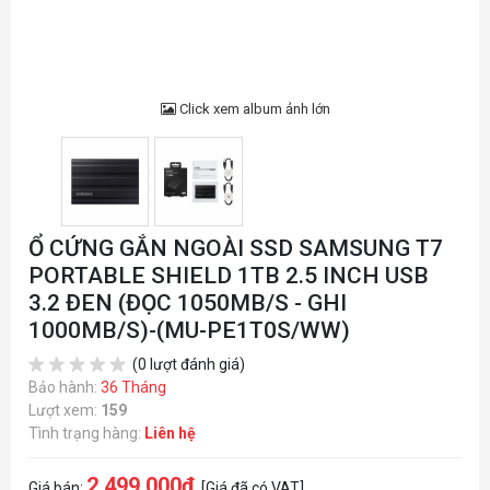
Click xem album ảnh lớn
Ổ CỨNG GẮN NGOÀI SSD SAMSUNG T7
PORTABLE SHIELD 1TB 2.5 INCH USB
3.2 ĐEN (ĐỌC 1050MB/S - GHI
1000MB/S)-(MU-PE1T0S/WW)
(0 lượt đánh giá)
Bảo hành:
36 Tháng
Lượt xem:
159
Tình trạng hàng:
Liên hệ
2.499.000đ
Giá bán:
[Giá đã có VAT]