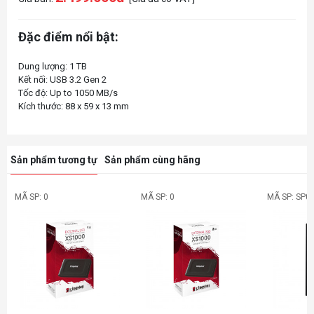
Đặc điểm nổi bật:
Dung lượng: 1 TB
Kết nối: USB 3.2 Gen 2
Tốc độ: Up to 1050 MB/s
Sản phẩm tương tự
Sản phẩm cùng hãng
MÃ SP: 0
MÃ SP: 0
MÃ SP: SP0