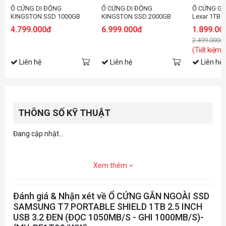
Ổ CỨNG DI ĐỘNG
Ổ CỨNG DI ĐỘNG
Ổ CỨNG GẮ
KINGSTON SSD 1000GB
KINGSTON SSD 2000GB
Lexar 1TB U
USB 3.2 GEN 2
USB 3.2 GEN 2
ES3 (LES3X
4.799.000đ
6.999.000đ
1.899.00
SXS1000/1000G
SXS1000/2000G
RNSNG)
2.499.000đ
(Tiết kiệm:
Liên hệ
Liên hệ
Liên hệ
THÔNG SỐ KỸ THUẬT
Đang cập nhật...
Xem thêm
Đánh giá & Nhận xét về Ổ CỨNG GẮN NGOÀI SSD
SAMSUNG T7 PORTABLE SHIELD 1TB 2.5 INCH
USB 3.2 ĐEN (ĐỌC 1050MB/S - GHI 1000MB/S)-