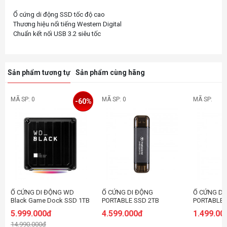
Ổ cứng di động SSD tốc độ cao
Thương hiệu nổi tiếng Western Digital
Sản phẩm tương tự
Sản phẩm cùng hãng
MÃ SP: 0
MÃ SP: 0
MÃ SP:
-60%
Ổ CỨNG DI ĐỘNG WD
Ổ CỨNG DI ĐỘNG
Ổ CỨNG DI
Black Game Dock SSD 1TB
PORTABLE SSD 2TB
PORTABLE 
WDBA3U0010BBK-SESN
TRANSCEND ESD310C USB
TRANSCEN
5.999.000đ
4.599.000đ
1.499.00
3.2 GEN 2X1 ĐEN
3.2 GEN 2X
14.990.000đ