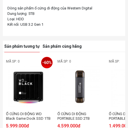
Dòng sản phẩm ổ cứng di động của Western Digital
Dung lượng: 5TB
Loại: HDD
Sản phẩm tương tự
Sản phẩm cùng hãng
MÃ SP: 0
MÃ SP: 0
MÃ SP:
-60%
Ổ CỨNG DI ĐỘNG WD
Ổ CỨNG DI ĐỘNG
Ổ CỨNG DI
Black Game Dock SSD 1TB
PORTABLE SSD 2TB
PORTABLE 
WDBA3U0010BBK-SESN
TRANSCEND ESD310C USB
TRANSCEN
5.999.000đ
4.599.000đ
1.499.00
3.2 GEN 2X1 ĐEN
3.2 GEN 2X