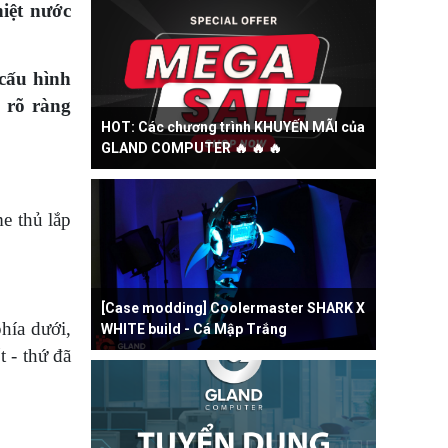
hiệt nước
 cấu hình
à rõ ràng
HOT: Các chương trình KHUYẾN MÃI của
GLAND COMPUTER 🔥 🔥 🔥
me thủ lắp
[Case modding] Coolermaster SHARK X
phía dưới,
WHITE build - Cá Mập Trắng
t - thứ đã