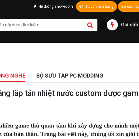
Hệ thống showroom
Tư vấn bán hàng
Bộ sưu tậ
Giá sốc
ÔNG NGHỆ
BỘ SƯU TẬP PC MODDING
ăng lắp tản nhiệt nước custom được gam
 nhiều game thủ quan tâm khi xây dựng cho mình mộ
 của bản thân. Trong bài viết này, chúng tôi xin giới 