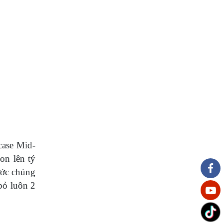
case Mid-
on lên tý
ước chúng
bỏ luôn 2