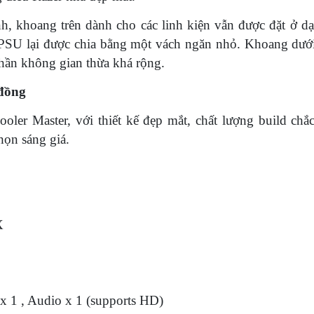
h, khoang trên dành cho các linh kiện vẫn được đặt ở d
SU lại được chia bằng một vách ngăn nhỏ. Khoang dướ
hần không gian thừa khá rộng.
 đồng
ler Master, với thiết kế đẹp mắt, chất lượng build chắc
họn sáng giá.
X
x 1 , Audio x 1 (supports HD)