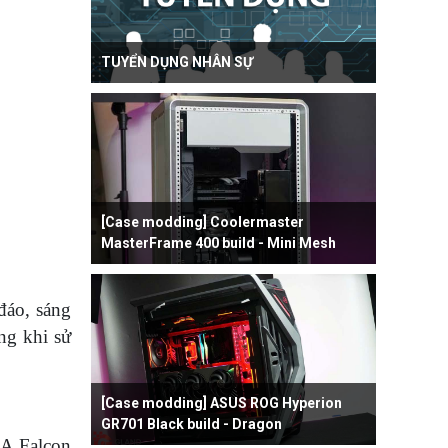
TUYỂN DỤNG NHÂN SỰ
[Case modding] Coolermaster
MasterFrame 400 build - Mini Mesh
đáo, sáng
ng khi sử
[Case modding] ASUS ROG Hyperion
GR701 Black build - Dragon
MA Falcon