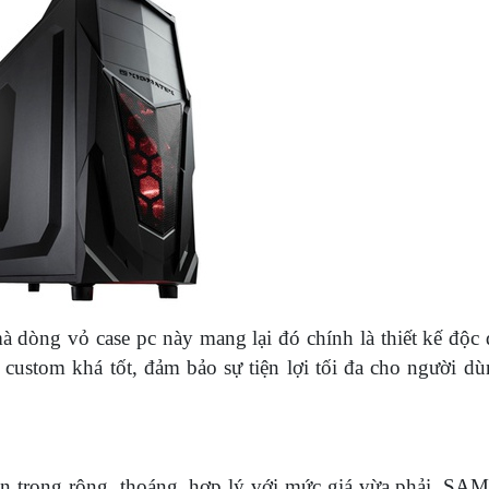
 dòng vỏ case pc này mang lại đó chính là thiết kế độc 
custom khá tốt, đảm bảo sự tiện lợi tối đa cho người dù
bên trong rộng, thoáng, hợp lý với mức giá vừa phải, SA