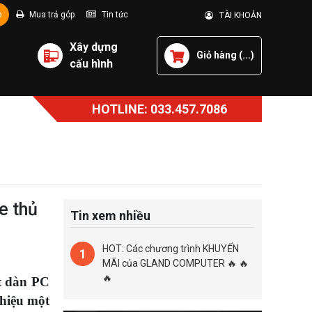
p
Mua trả góp
Tin tức
TÀI KHOẢN
Xây dựng
Giỏ hàng (
...
)
cấu hình
HOTLINE: 033.457.7086
e thủ
Tin xem nhiều
HOT: Các chương trình KHUYẾN
1
MÃI của GLAND COMPUTER 🔥 🔥
🔥
t dàn PC
thiệu một