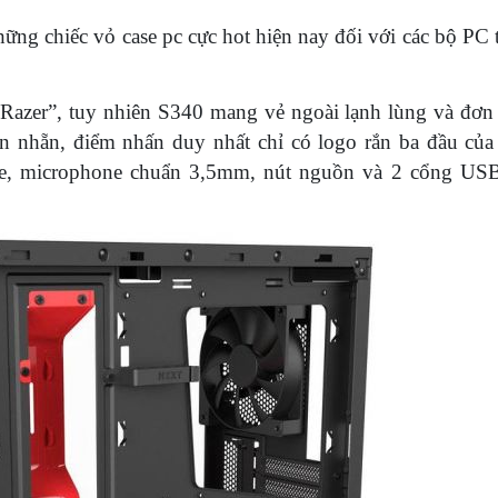
ững chiếc vỏ case pc cực hot hiện nay đối với các bộ PC 
Razer”, tuy nhiên S340 mang vẻ ngoài lạnh lùng và đơn
ơn nhẵn, điểm nhấn duy nhất chỉ có logo rắn ba đầu của
ghe, microphone chuẩn 3,5mm, nút nguồn và 2 cổng US