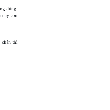
ạng đứng,
i này còn
 chắn thì