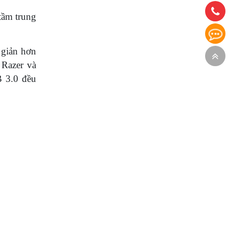
tầm trung
 giản hơn
 Razer và
B 3.0 đều