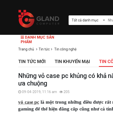
Tất cả danh mục
DANH MỤC SẢN
PHẨM
Trang chủ
Tin tức
Tin công nghệ
TIN TỨC MỚI
TIN KHUYẾN MẠI
TIN C
Những vỏ case pc khủng có khả n
ưa chuộng
09-04-2019, 11:16 am
205
vỏ case pc
là một trong những điều được rất
gaming để thể hiện đẳng cấp cũng như cá tính