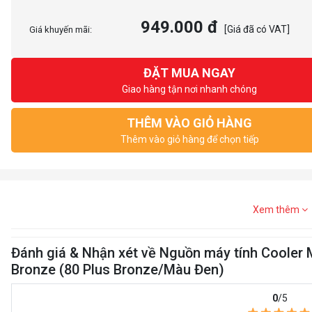
949.000 đ
[Giá đã có VAT]
Giá khuyến mãi:
ĐẶT MUA NGAY
Giao hàng tận nơi nhanh chóng
THÊM VÀO GIỎ HÀNG
Thêm vào giỏ hàng để chọn tiếp
Xem thêm
Đánh giá & Nhận xét về Nguồn máy tính Cooler
Bronze (80 Plus Bronze/Màu Đen)
0
/5