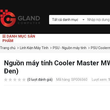
Tất cả danh mục
DANH MỤC SẢN
PHẨM
Trang chủ
Linh Kiện Máy Tính
PSU - Nguồn máy tính
PSU Cooler
Nguồn máy tính Cooler Master M
Đen)
(0 lượt đánh giá)
Mã hàng: SP006560
Lượt xem:
1