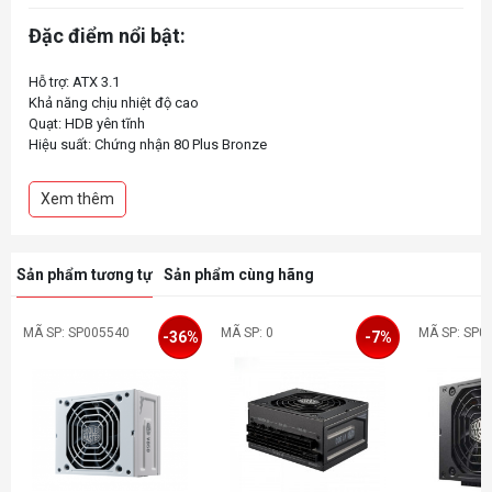
Đặc điểm nổi bật:
Hỗ trợ: ATX 3.1
Khả năng chịu nhiệt độ cao
Quạt: HDB yên tĩnh
Hiệu suất: Chứng nhận 80 Plus Bronze
Xem thêm
Sản phẩm tương tự
Sản phẩm cùng hãng
MÃ SP: SP005540
MÃ SP: 0
MÃ SP: SP0
-36%
-7%