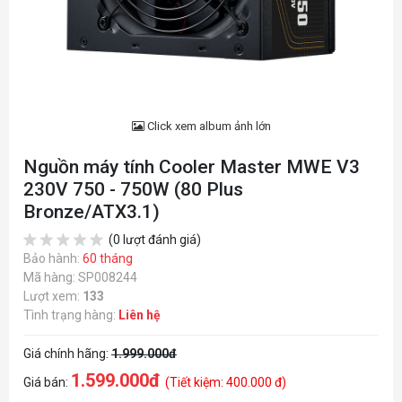
Click xem album ảnh lớn
Nguồn máy tính Cooler Master MWE V3
230V 750 - 750W (80 Plus
Bronze/ATX3.1)
(0 lượt đánh giá)
Bảo hành:
60 tháng
Mã hàng: SP008244
Lượt xem:
133
Tình trạng hàng:
Liên hệ
Giá chính hãng:
1.999.000đ
1.599.000đ
Giá bán:
(Tiết kiệm: 400.000 đ)