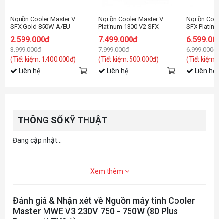
Nguồn Cooler Master V
Nguồn Cooler Master V
Nguồn Cool
SFX Gold 850W A/EU
Platinum 1300 V2 SFX -
SFX Platin
Cable - White Edition
1300W (80 plus
2.599.000đ
7.499.000đ
6.599.00
Platinum/ATX3.1/Full
3.999.000đ
7.999.000đ
6.999.000đ
Modular)
(Tiết kiệm: 1.400.000đ)
(Tiết kiệm: 500.000đ)
(Tiết kiệm:
Liên hệ
Liên hệ
Liên hệ
THÔNG SỐ KỸ THUẬT
Đang cập nhật...
Xem thêm
Đánh giá & Nhận xét về Nguồn máy tính Cooler
Master MWE V3 230V 750 - 750W (80 Plus