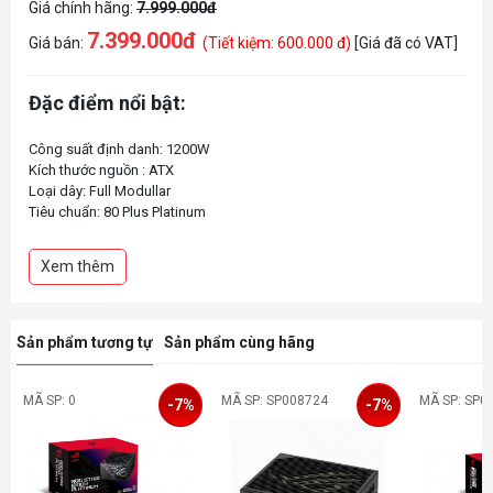
Giá chính hãng:
7.999.000đ
7.399.000đ
Giá bán:
(Tiết kiệm: 600.000 đ)
[Giá đã có VAT]
Đặc điểm nổi bật:
Công suất định danh: 1200W
Kích thước nguồn : ATX
Loại dây: Full Modullar
Tiêu chuẩn: 80 Plus Platinum
Xem thêm
Sản phẩm tương tự
Sản phẩm cùng hãng
MÃ SP: 0
MÃ SP: SP008724
MÃ SP: SP0
-7%
-7%