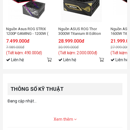
Nguồn Asus ROG STRIX
Nguồn ASUS ROG Thor
Nguồn ASUS
1200P GAMING - 1200W (
3000W Titanium III Edition
1600W Tita
80+ Platinum/ATX3.1/Full
20 (ROG Equalizer)
7.499.000đ
28.999.000đ
21.999.0
Modular)
7.989.000đ
30.999.000đ
27.999.000
(Tiết kiệm: 490.000đ)
(Tiết kiệm: 2.000.000đ)
(Tiết kiệm:
Liên hệ
Liên hệ
Liên hệ
THÔNG SỐ KỸ THUẬT
Đang cập nhật...
Xem thêm