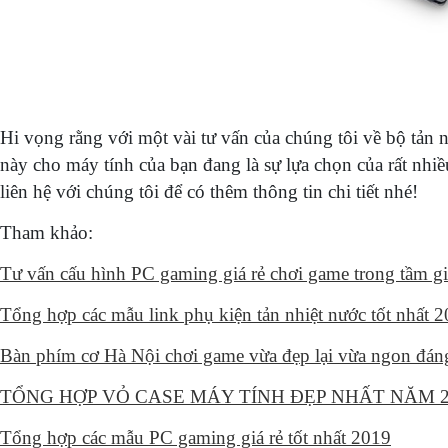
Hi vọng rằng với một vài tư vấn của chúng tôi về bộ tả
này cho máy tính của bạn đang là sự lựa chọn của rất nh
liên hệ với chúng tôi để có thêm thông tin chi tiết nhé!
Tham khảo:
Tư vấn cấu hình PC gaming giá rẻ chơi game trong tầm gi
Tổng hợp các mẫu link phụ kiện tản nhiệt nước tốt nhất 
Bàn phím cơ Hà Nội chơi game vừa đẹp lại vừa ngon đán
TỔNG HỢP VỎ CASE MÁY TÍNH ĐẸP NHẤT NĂM 20
Tổng hợp các mẫu PC gaming giá rẻ tốt nhất 2019