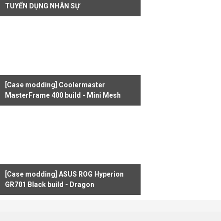
TUYỂN DỤNG NHÂN SỰ
[Case modding] Coolermaster
MasterFrame 400 build - Mini Mesh
[Case modding] ASUS ROG Hyperion
GR701 Black build - Dragon