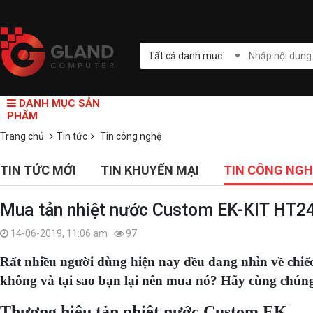
Tất cả danh mục
DANH MỤC SẢN
PHẨM
Trang chủ
Tin tức
Tin công nghệ
TIN TỨC MỚI
TIN KHUYẾN MẠI
TIN CÔNG NGH
Mua tản nhiệt nước Custom EK-KIT HT24
14-06-2019, 11:06 am
97
Rất nhiều người dùng hiện nay đều đang nhìn về chi
không và tại sao bạn lại nên mua nó? Hãy cùng chúng 
Thương hiệu tản nhiệt nước Custom EK