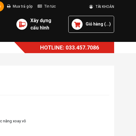
p
Mua trả góp
Tin tức
TÀI KHOẢN
Xây dựng
Giỏ hàng (
...
)
cấu hình
HOTLINE: 033.457.7086
ức năng xoay vô