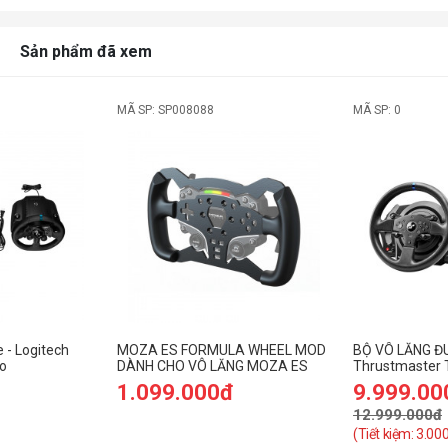
Sản phẩm đã xem
MÃ SP: SP008088
MÃ SP: 0
 - Logitech
MOZA ES FORMULA WHEEL MOD
BỘ VÔ LĂNG Đ
o
DÀNH CHO VÔ LĂNG MOZA ES
Thrustmaster 
 kèm Pedal)
– Racing Wheel
1.099.000đ
9.999.00
12.999.000đ
(Tiết kiệm: 3.00