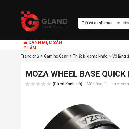
Tất cả danh mục
DANH MỤC SẢN
PHẨM
Trang chủ
Gaming Gear
Thiết bị game khác
Vô lăng 
MOZA WHEEL BASE QUICK
(0 lượt đánh giá)
Mã hàng: 0
Lượt xem