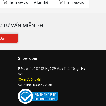
Thêm vào giỏ
Liên hệ
Thêm vào giỏ
Liên hệ
 TƯ VẤN MIỄN PHÍ
Gửi
Showroom
Địa chỉ:
số 37-39 Ngõ 29 Mạc Thái Tông - Hà
Nội.
[Xem đường đi]
Hotline:
0334577086