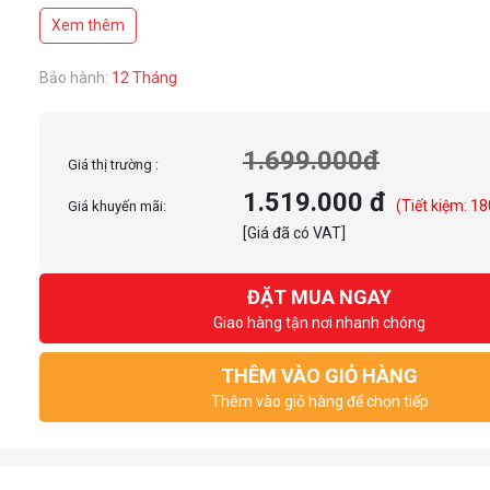
Xem thêm
Bảo hành:
12 Tháng
1.699.000đ
Giá thị trường :
1.519.000 đ
(Tiết kiệm: 18
Giá khuyến mãi:
[Giá đã có VAT]
ĐẶT MUA NGAY
Giao hàng tận nơi nhanh chóng
THÊM VÀO GIỎ HÀNG
Thêm vào giỏ hàng để chọn tiếp