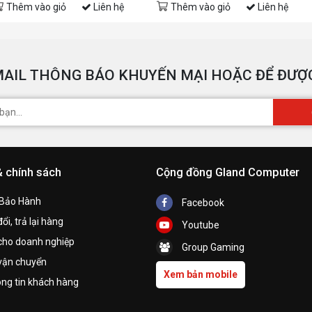
Thêm vào giỏ
Liên hệ
Thêm vào giỏ
Liên hệ
AIL THÔNG BÁO KHUYẾN MẠI HOẶC ĐỂ ĐƯỢC
& chính sách
Cộng đồng Gland Computer
 Bảo Hành
Facebook
ổi, trả lại hàng
Youtube
cho doanh nghiệp
Group Gaming
vận chuyển
Xem bản mobile
ng tin khách hàng