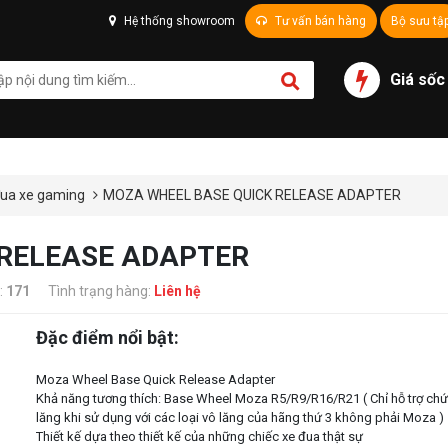
Hệ thống showroom
Tư vấn bán hàng
Bộ sưu tậ
Giá sốc
đua xe gaming
MOZA WHEEL BASE QUICK RELEASE ADAPTER
 RELEASE ADAPTER
:
171
Tình trạng hàng:
Liên hệ
Đặc điểm nổi bật:
Moza Wheel Base Quick Release Adapter
Khả năng tương thích: Base Wheel Moza R5/R9/R16/R21 ( Chỉ hỗ trợ ch
lăng khi sử dụng với các loại vô lăng của hãng thứ 3 không phải Moza )
Thiết kế dựa theo thiết kế của những chiếc xe đua thật sự