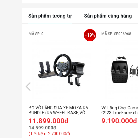
Sản phẩm tương tự
Sản phẩm cùng hãng
MÃ SP: 0
MÃ SP: SP006968
-19%
BỘ VÔ LĂNG ĐUA XE MOZA R5
Vô Lăng Chơi Game
BUNDLE (R5 WHEEL BASE,VÔ
G923 TrueForce ch
LĂNG, PEDAL, NGÀM KẸP BÀN)
PlayStation/PC (đi
11.899.000đ
9.190.000đ
14.599.000đ
(Tiết kiệm: 2.700.000đ)