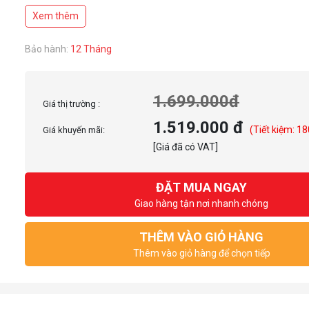
Xem thêm
Bảo hành:
12 Tháng
1.699.000đ
Giá thị trường :
1.519.000 đ
(Tiết kiệm: 18
Giá khuyến mãi:
[Giá đã có VAT]
ĐẶT MUA NGAY
Giao hàng tận nơi nhanh chóng
THÊM VÀO GIỎ HÀNG
Thêm vào giỏ hàng để chọn tiếp