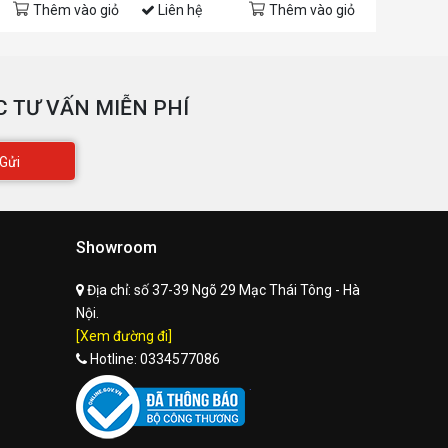
Thêm vào giỏ
Liên hệ
Thêm vào giỏ
Liên hệ
 TƯ VẤN MIỄN PHÍ
Gửi
Showroom
Địa chỉ:
số 37-39 Ngõ 29 Mạc Thái Tông - Hà
Nội.
[Xem đường đi]
Hotline:
0334577086