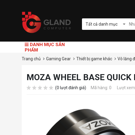
Tất cả danh mục
DANH MỤC SẢN
PHẨM
Trang chủ
Gaming Gear
Thiết bị game khác
Vô lăng 
MOZA WHEEL BASE QUICK
(0 lượt đánh giá)
Mã hàng: 0
Lượt xem