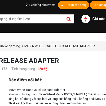
Hệ thống showroom
Tư vấn bán hàng
Bộ sưu tậ
Giá sốc
đua xe gaming
MOZA WHEEL BASE QUICK RELEASE ADAPTER
 RELEASE ADAPTER
:
172
Tình trạng hàng:
Liên hệ
Đặc điểm nổi bật:
Moza Wheel Base Quick Release Adapter
Khả năng tương thích: Base Wheel Moza R5/R9/R16/R21 ( Chỉ hỗ trợ ch
lăng khi sử dụng với các loại vô lăng của hãng thứ 3 không phải Moza )
Thiết kế dựa theo thiết kế của những chiếc xe đua thật sự