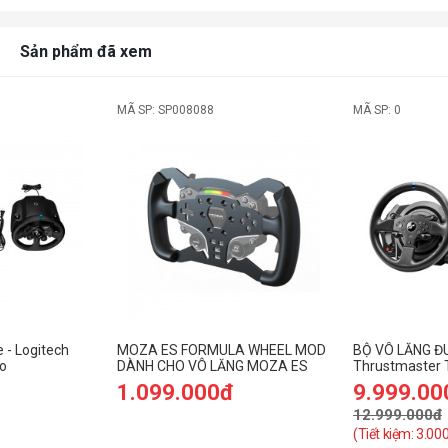
Sản phẩm đã xem
MÃ SP: SP008088
MÃ SP: 0
 - Logitech
MOZA ES FORMULA WHEEL MOD
BỘ VÔ LĂNG Đ
o
DÀNH CHO VÔ LĂNG MOZA ES
Thrustmaster 
 kèm Pedal)
– Racing Wheel
1.099.000đ
9.999.00
12.999.000đ
(Tiết kiệm: 3.00