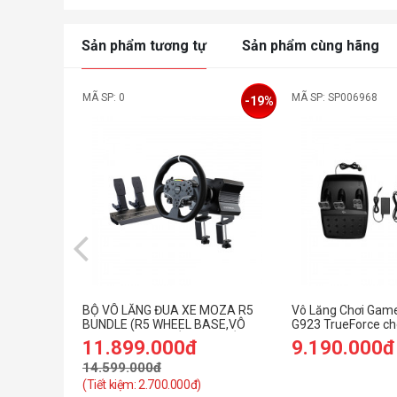
Sản phẩm tương tự
Sản phẩm cùng hãng
MÃ SP: 0
MÃ SP: SP006968
-19%
BỘ VÔ LĂNG ĐUA XE MOZA R5
Vô Lăng Chơi Game
BUNDLE (R5 WHEEL BASE,VÔ
G923 TrueForce ch
LĂNG, PEDAL, NGÀM KẸP BÀN)
PlayStation/PC (đi
11.899.000đ
9.190.000đ
14.599.000đ
(Tiết kiệm: 2.700.000đ)