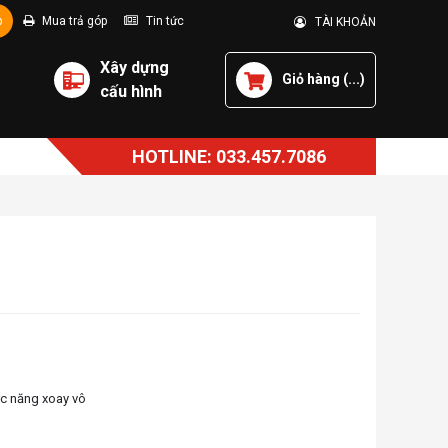
p
Mua trả góp
Tin tức
TÀI KHOẢN
Xây dựng
Giỏ hàng (
...
)
cấu hình
HOTLINE: 033.457.7086
ức năng xoay vô