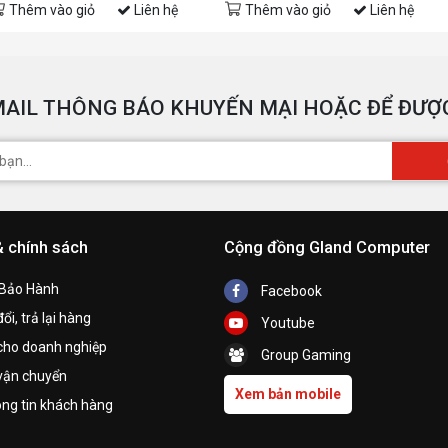
Thêm vào giỏ
Liên hệ
Thêm vào giỏ
Liên hệ
AIL THÔNG BÁO KHUYẾN MẠI HOẶC ĐỂ ĐƯỢC
& chính sách
Cộng đồng Gland Computer
 Bảo Hành
Facebook
ổi, trả lại hàng
Youtube
cho doanh nghiệp
Group Gaming
vận chuyển
Xem bản mobile
ng tin khách hàng