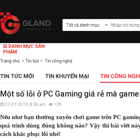
Tất cả danh mục
DANH MỤC SẢN
PHẨM
Trang chủ
Tin tức
Tin công nghệ
TIN TỨC MỚI
TIN KHUYẾN MẠI
TIN CÔNG NGH
Một số lỗi ở PC Gaming giá rẻ mà game 
07-07-2019, 8:36 am
139
Nếu như bạn thường xuyên chơi game trên PC gaming g
quá trình dùng đúng không nào? Vậy thì bài viết này
cách khắc phục lỗi nhé!