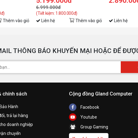
5.199.000đ
2.890.00
6.999.000đ
0đ)
(Tiết kiệm: 1.800.000đ)
Thêm vào giỏ
Liên hệ
Thêm vào giỏ
Liên hệ
AIL THÔNG BÁO KHUYẾN MẠI HOẶC ĐỂ ĐƯỢC
& chính sách
Cộng đồng Gland Computer
 Bảo Hành
Facebook
ổi, trả lại hàng
Youtube
cho doanh nghiệp
Group Gaming
vận chuyển