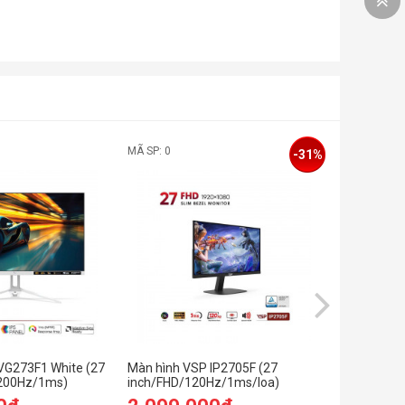
MÃ SP: 0
MÃ SP: SP0
-31%
VG273F1 White (27
Màn hình VSP IP2705F (27
Màn hình 
SBC+Audio)
/200Hz/1ms)
inch/FHD/120Hz/1ms/loa)
inch/QHD/
C)