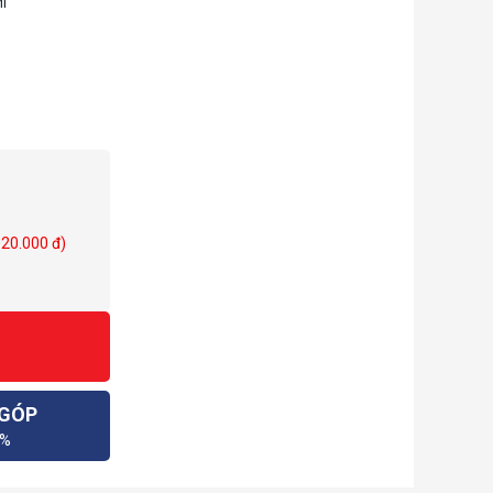
MI
020.000 đ)
 GÓP
0%