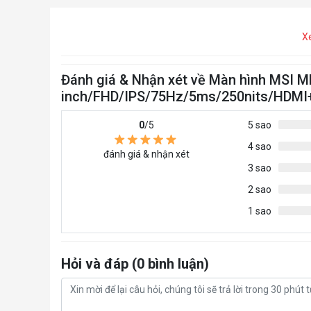
X
Đánh giá & Nhận xét về Màn hình MSI M
inch/FHD/IPS/75Hz/5ms/250nits/HDM
0
/5
5 sao
4 sao
đánh giá & nhận xét
3 sao
2 sao
1 sao
Hỏi và đáp (0 bình luận)