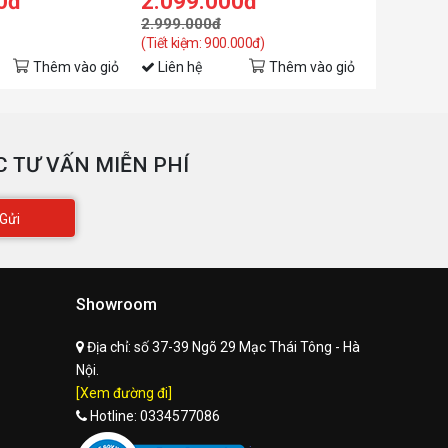
0đ
2.099.000đ
6.899.
2.999.000đ
7.999.00
(Tiết kiệm: 900.000đ)
(Tiết kiệm: 
Thêm vào giỏ
Liên hệ
Thêm vào giỏ
Liên hệ
 TƯ VẤN MIỄN PHÍ
Gửi
Showroom
Địa chỉ:
số 37-39 Ngõ 29 Mạc Thái Tông - Hà
Nội.
[Xem đường đi]
Hotline:
0334577086