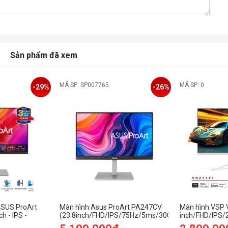
Sản phẩm đã xem
MÃ SP: SP007765
MÃ SP: 0
-29%
-26%
ASUS ProArt
Màn hình Asus ProArt PA247CV
Màn hình VSP 
h - IPS -
(23.8inch/FHD/IPS/75Hz/5ms/300nits/HDMI+DP+U
inch/FHD/IPS
ms - Speaker)