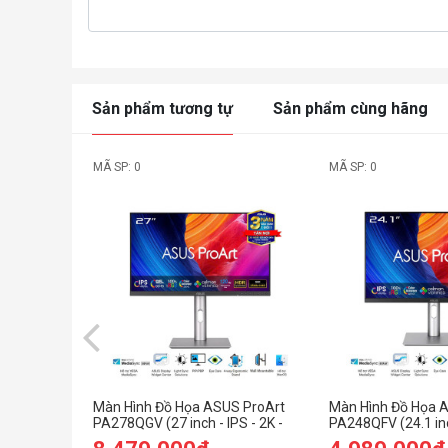
Sản phẩm tương tự
Sản phẩm cùng hãng
MÃ SP: 0
MÃ SP: 0
Màn Hình Đồ Họa ASUS ProArt
Màn Hình Đồ Họa 
PA278QGV (27 inch - IPS - 2K -
PA248QFV (24.1 inc
120Hz - 5ms - Speaker)
WUXGA - 100Hz - 5