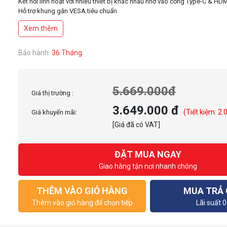
Kết nối linh hoạt với nhiều thiết bị khác nhau nhờ vào cổng Type-C & HD
Hỗ trợ khung gắn VESA tiêu chuẩn
Xem thêm
Bảo hành:
36 Tháng
5.669.000đ
Giá thị trường :
3.649.000 đ
(Tiết kiệm: 2.
Giá khuyến mãi:
[Giá đã có VAT]
ĐẶT MUA NGAY
Giao hàng tận nơi nhanh chóng
THÊM VÀO GIỎ HÀNG
MUA TRẢ
Thêm vào giỏ hàng để chọn tiếp
Lãi suất 