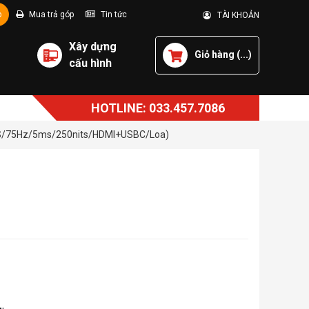
p
Mua trả góp
Tin tức
TÀI KHOẢN
Xây dựng
Giỏ hàng (
...
)
cấu hình
HOTLINE: 033.457.7086
IPS/75Hz/5ms/250nits/HDMI+USBC/Loa)