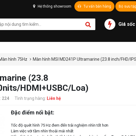
Hệ thống showroom
Tư vấn bán hàng
Bộ sưu tậ
Giá sốc
Màn hình 75Hz
Màn hình MSI MD241P Ultramarine (23.8 inch/FHD/
marine (23.8
0nits/HDMI+USBC/Loa)
:
224
Tình trạng hàng:
Liên hệ
Đặc điểm nổi bật:
Tốc độ quét hình 75 Hz đem đến trải nghiệm nhìn tốt hơn
Làm việc với tầm nhìn thoải mái nhất