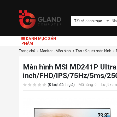
Tất cả danh mục
DANH MỤC SẢN
PHẨM
Trang chủ
Monitor - Màn hình
Tần số quét màn hình
Màn hình MSI MD241P Ultra
inch/FHD/IPS/75Hz/5ms/25
(0 lượt đánh giá)
Mã hàng: 0
Lượt xem