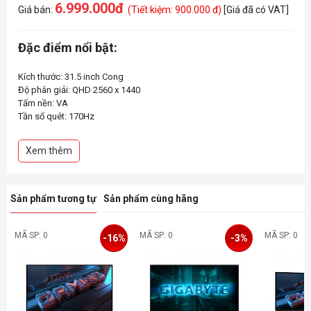
6.999.000đ
Giá bán:
(Tiết kiệm: 900.000 đ)
[Giá đã có VAT]
Đặc điểm nổi bật:
Kích thước: 31.5 inch Cong
Độ phân giải: QHD 2560 x 1440
Tấm nền: VA
Tần số quét: 170Hz
Thời gian phản hồi: 1ms
Tỉ lệ tương phản: 3000:1
Xem thêm
Độ sáng: 300 nits
VESA: 100x100mm
Sản phẩm tương tự
Sản phẩm cùng hãng
MÃ SP: 0
MÃ SP: 0
MÃ SP: 0
-16%
-3%