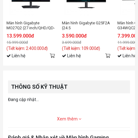
Màn hình Gigabyte
Màn hình Gigabyte G25F2A
Màn hình G
MO27Q2 (27 inch/QHD/QD-
(24.5
G34WQC2 (
OLED/240Hz/0.03ms/loa)
inch/FHD/IPS/240hz/1ms/loa)
inch/WQHD
13.599.000đ
3.590.000đ
7.399.00
15.999.000đ
3.699.000đ
11.999.000
(Tiết kiệm: 2.400.000đ)
(Tiết kiệm: 109.000đ)
(Tiết kiệm:
Liên hệ
Liên hệ
Liên hệ
THÔNG SỐ KỸ THUẬT
Đang cập nhật...
Xem thêm
Đánh giá & Nhận xét về Màn hình Gaming