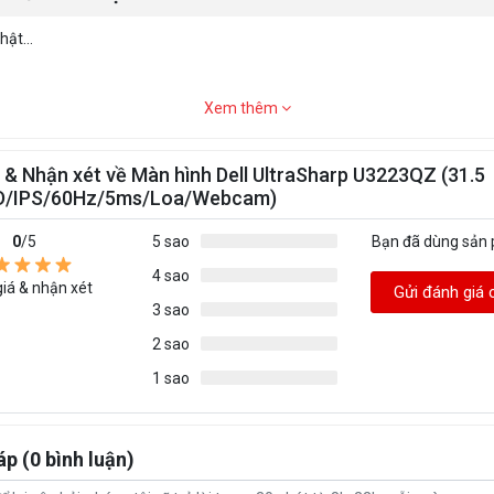
ật...
Xem thêm
 & Nhận xét về Màn hình Dell UltraSharp U3223QZ (31.5
D/IPS/60Hz/5ms/Loa/Webcam)
0
/5
5 sao
Bạn đã dùng sản
4 sao
iá & nhận xét
Gửi đánh giá 
3 sao
2 sao
1 sao
áp (0 bình luận)