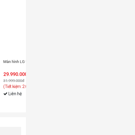
Màn hình LG UltraGear 32GX870A-B (31.5 inch/OLED/UHD-240Hz/FHD-480
29.990.000đ
31.999.000đ
(Tiết kiệm: 2.009.000đ)
Liên hệ