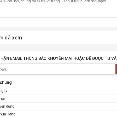
m đã xem
HẬN EMAIL THÔNG BÁO KHUYẾN MẠI HOẶC ĐỂ ĐƯỢC TƯ VẤ
 chung
ng ty
nại
uyển dụng
mua Hàng