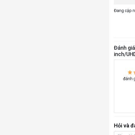
Đang cập nh
Đánh giá
inch/UH
đánh g
Hỏi và đ