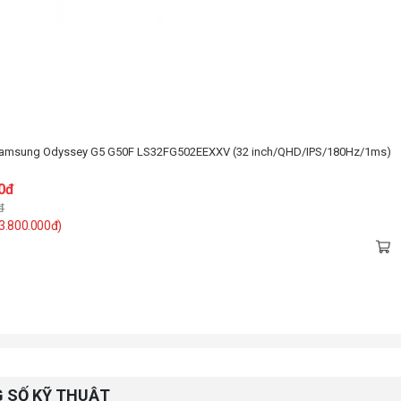
Samsung Odyssey G5 G50F LS32FG502EEXXV (32 inch/QHD/IPS/180Hz/1ms)
0đ
đ
 3.800.000đ)
 SỐ KỸ THUẬT