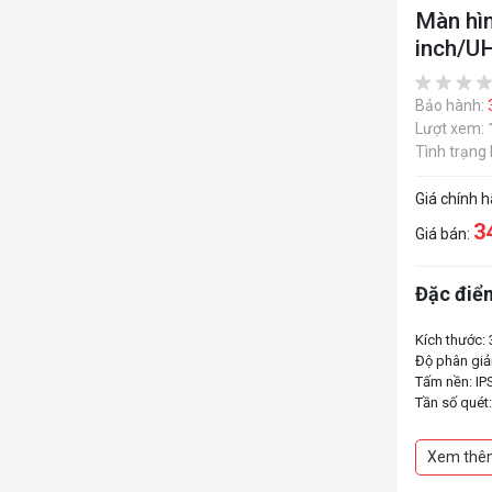
Màn hìn
inch/U
Bảo hành:
Lượt xem:
Tình trạng
Giá chính 
3
Giá bán:
Đặc điểm
Kích thước: 
Độ phân giả
Tấm nền: IP
Tần số quét
Thời gian p
Độ sáng: 40
Xem thê
Tỉ lệ tương 
Tích hợp: l