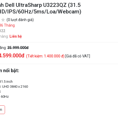
h Dell UltraSharp U3223QZ (31.5
HD/IPS/60Hz/5ms/Loa/Webcam)
(0 lượt đánh giá)
36 Tháng
122
 hàng:
Liên hệ
hãng:
35.999.000đ
4.599.000đ
(Tiết kiệm: 1.400.000 đ)
[Giá đã có VAT]
 nổi bật:
31.5 inch
i: UHD 3840 x 2160
S
: 60Hz
hản hồi: 5ms
0nits
m
phản: 2000:1
oa 14W + Camera