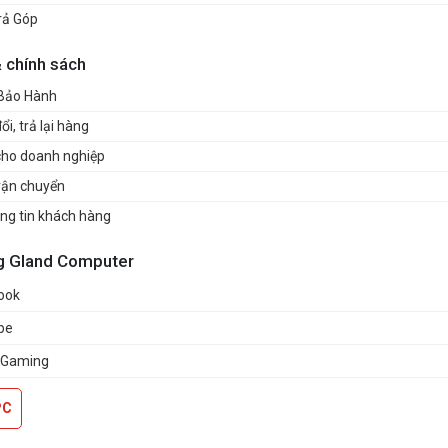
rả Góp
& chính sách
 Bảo Hành
i, trả lại hàng
cho doanh nghiệp
vận chuyển
ng tin khách hàng
g Gland Computer
ook
be
 Gaming
PC