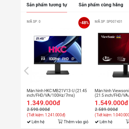
Sản phẩm tương tự
Sản phẩm cùng hãng
MÃ SP: 0
MÃ SP: SP007431
-48%
Màn hình HKC MB21V13-U (21.45
Màn hình Viewson
inch/FHD/VA/100Hz/7ms)
(21.5 inch/FHD/V
1.349.000đ
1.549.000đ
2.590.000đ
2.589.000đ
(Tiết kiệm: 1.241.000đ)
(Tiết kiệm: 1.040.00
Liên hệ
Thêm vào giỏ
Liên hệ