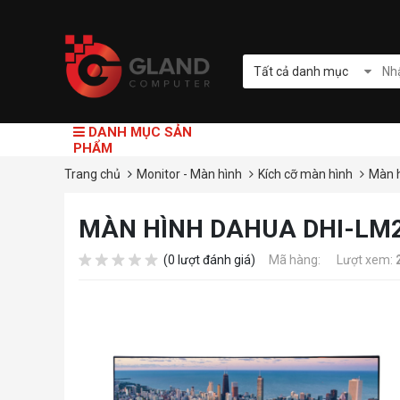
Tất cả danh mục
DANH MỤC SẢN
PHẨM
Trang chủ
Monitor - Màn hình
Kích cỡ màn hình
Màn h
MÀN HÌNH DAHUA DHI-LM2
(0 lượt đánh giá)
Mã hàng:
Lượt xem: