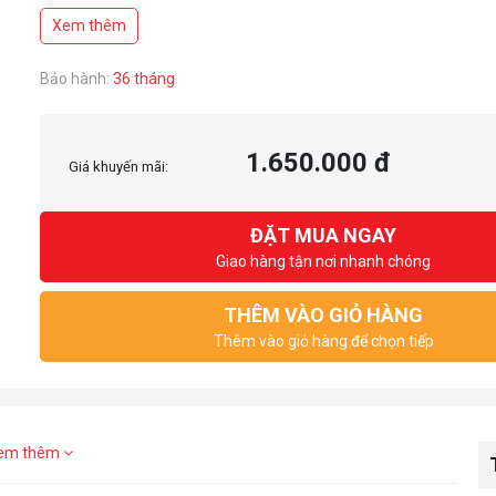
Tỉ lệ tương phản: 3000:1
Xem thêm
Thời gian phản hồi: 5ms
Độ sáng: 250nits
Bảo hành:
36 tháng
1.650.000 đ
Giá khuyến mãi:
ĐẶT MUA NGAY
Giao hàng tận nơi nhanh chóng
THÊM VÀO GIỎ HÀNG
Thêm vào giỏ hàng để chọn tiếp
em thêm