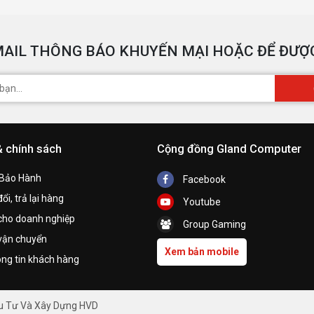
AIL THÔNG BÁO KHUYẾN MẠI HOẶC ĐỂ ĐƯỢC
& chính sách
Cộng đồng Gland Computer
 Bảo Hành
Facebook
ổi, trả lại hàng
Youtube
cho doanh nghiệp
Group Gaming
vận chuyển
Xem bản mobile
ng tin khách hàng
ầu Tư Và Xây Dựng HVD