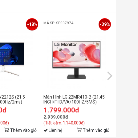
2
MÃ SP: SP007974
MÃ SP: 0
-18%
-39%
V2212S (21.5
Màn Hình LG 22MR410-B (21.45
Màn hình D
100Hz/2ms)
INCH/FHD/VA/100HZ/5MS)
inch/FHD/
0đ
1.799.000đ
2.449.
2.939.000đ
2.999.00
000đ)
(Tiết kiệm: 1.140.000đ)
(Tiết kiệm: 
Thêm vào giỏ
Liên hệ
Thêm vào giỏ
Liên hệ