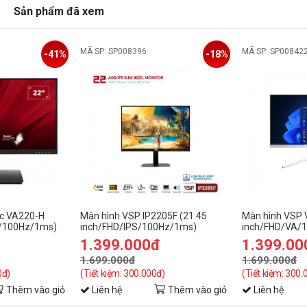
Sản phẩm đã xem
MÃ SP: SP008396
MÃ SP: SP00842
-41%
-18%
ic VA220-H
Màn hình VSP IP2205F (21.45
Màn hình VSP 
A/100Hz/1ms)
inch/FHD/IPS/100Hz/1ms)
inch/FHD/VA/
1.399.000đ
1.399.00
1.699.000đ
1.699.000đ
0đ)
(Tiết kiệm: 300.000đ)
(Tiết kiệm: 300.
Thêm vào giỏ
Liên hệ
Thêm vào giỏ
Liên hệ