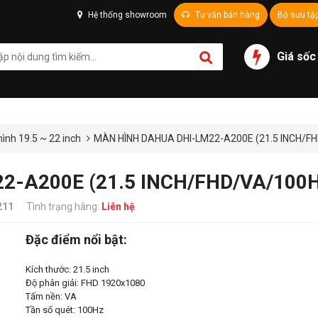
Hệ thống showroom
Tư vấn bán hàng
Bộ sưu tậ
Giá sốc
ình 19.5 ~ 22 inch
MÀN HÌNH DAHUA DHI-LM22-A200E (21.5 INCH/
2-A200E (21.5 INCH/FHD/VA/10
211
Tình trạng hàng:
Liên hệ
Đặc điểm nổi bật:
Kích thước: 21.5 inch
Độ phân giải: FHD 1920x1080
Tấm nền: VA
Tần số quét: 100Hz