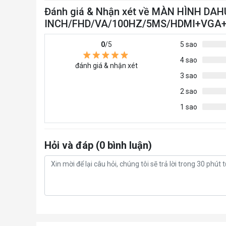
Đánh giá & Nhận xét về MÀN HÌNH DAH
INCH/FHD/VA/100HZ/5MS/HDMI+VGA+
0
/5
5 sao
4 sao
đánh giá & nhận xét
3 sao
2 sao
1 sao
Hỏi và đáp (0 bình luận)