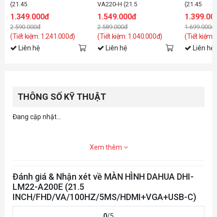
(21.45
VA220-H (21.5
(21.45
inch/FHD/VA/100Hz/7ms)
inch/FHD/VA/100Hz/1ms)
inch/FHD/I
1.349.000đ
1.549.000đ
1.399.00
2.590.000đ
2.589.000đ
1.699.000đ
(Tiết kiệm: 1.241.000đ)
(Tiết kiệm: 1.040.000đ)
(Tiết kiệm:
Liên hệ
Liên hệ
Liên hệ
THÔNG SỐ KỸ THUẬT
Đang cập nhật...
Xem thêm
Đánh giá & Nhận xét về MÀN HÌNH DAHUA DHI-
LM22-A200E (21.5
INCH/FHD/VA/100HZ/5MS/HDMI+VGA+USB-C)
0
/5