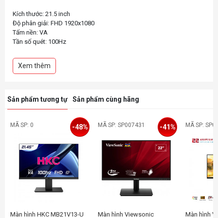
Kích thước: 21.5 inch
Độ phân giải: FHD 1920x1080
Tấm nền: VA
Tần số quét: 100Hz
Tỉ lệ tương phản: 3000:1
Thời gian phản hồi: 5ms
Xem thêm
Độ sáng: 250nits
Sản phẩm tương tự
Sản phẩm cùng hãng
MÃ SP: 0
MÃ SP: SP007431
MÃ SP: SP0
-48%
-41%
Màn hình HKC MB21V13-U
Màn hình Viewsonic
Màn hình V