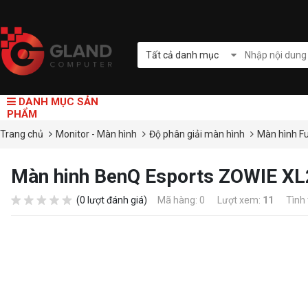
Tất cả danh mục
DANH MỤC SẢN
PHẨM
Trang chủ
Monitor - Màn hình
Độ phân giải màn hình
Màn hình F
Màn hinh BenQ Esports ZOWIE XL
(0 lượt đánh giá)
Mã hàng: 0
Lượt xem:
11
Tình 