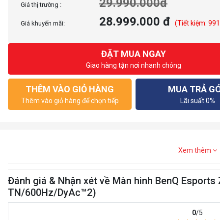
29.990.000đ
Giá thị trường :
28.999.000 đ
(Tiết kiệm: 99
Giá khuyến mãi:
ĐẶT MUA NGAY
Giao hàng tận nơi nhanh chóng
THÊM VÀO GIỎ HÀNG
MUA TRẢ G
Thêm vào giỏ hàng để chọn tiếp
Lãi suất 0%
Xem thêm
Đánh giá & Nhận xét về Màn hinh BenQ Esports
TN/600Hz/DyAc™2)
0
/5