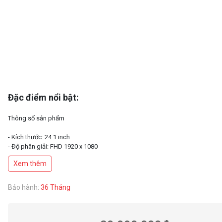
Đặc điểm nổi bật:
Thông số sản phẩm
- Kích thước: 24.1 inch
- Độ phân giải: FHD 1920 x 1080
- Tấm nền: FAST TN
Xem thêm
- Tần số quét: 600Hz
- Công nghệ độc quyền: DyAc™ 2 mới
- Độ sáng: 320 nits
Bảo hành:
36 Tháng
- Tỉ lệ tương phản: 1000:1
- Tương thích VESA: 100x100mm
- Cổng kết nối: HDMI 2.1 x3/ DP 1.4/ headphone jack