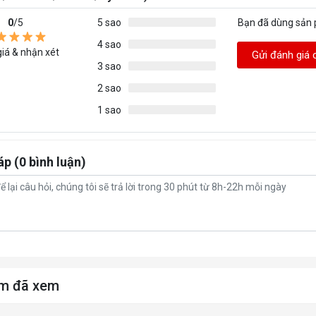
0
/5
5 sao
Bạn đã dùng sản
mm) 517(cao nhất)/ 362(thấp nhất) x 576 x 209
4 sao
iá & nhận xét
Gửi đánh giá 
ượng không bao bì (kg)‎ 5.9Tổng trọng lượng (kg) 11.
3 sao
2 sao
1 sao
100 mm
áp (0 bình luận)
 Type C
m đã xem