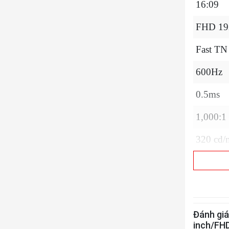
16:09
FHD 19
Fast TN
600Hz
0.5ms
1,000:1 
320 cd/m
178º hor
16.7 tr
Anti-Gl
Đánh giá
inch/FH