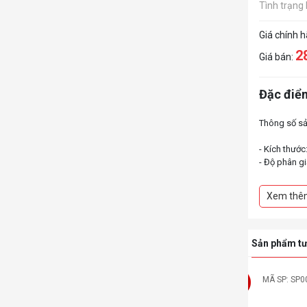
Tình trạng
Giá chính 
2
Giá bán:
Đặc điểm
Thông số s
- Kích thước
- Độ phân g
- Tấm nền: 
- Tần số qu
Xem thê
- Công nghệ
- Độ sáng: 3
- Tỉ lệ tươn
- Tương th
Sản phẩm tư
- Cổng kết n
MÃ SP: 0
-19%