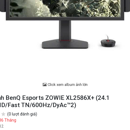
Click xem album ảnh lớn
nh BenQ Esports ZOWIE XL2586X+ (24.1
HD/Fast TN/600Hz/DyAc™2)
(0 lượt đánh giá)
36 Tháng
12