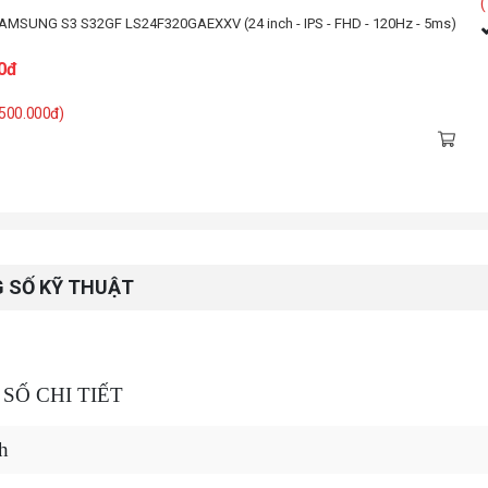
 309.000đ)
Liên hệ
 SỐ KỸ THUẬT
SỐ CHI TIẾT
h