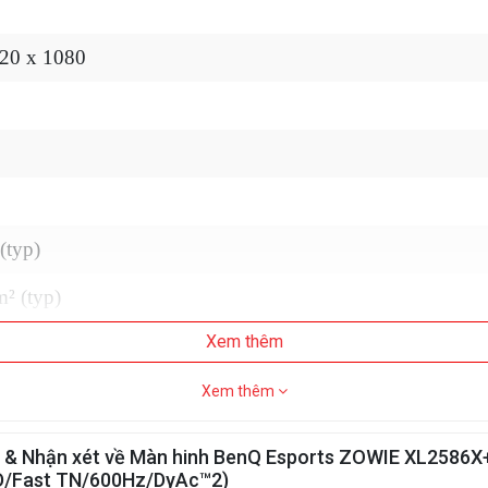
20 x 1080
(typ)
² (typ)
Xem thêm
izontal, 178º vertical
iệu màu, 99% NTSC
Xem thêm
are, Hard Coating (3H)
 & Nhận xét về Màn hinh BenQ Esports ZOWIE XL2586X+
D/Fast TN/600Hz/DyAc™2)