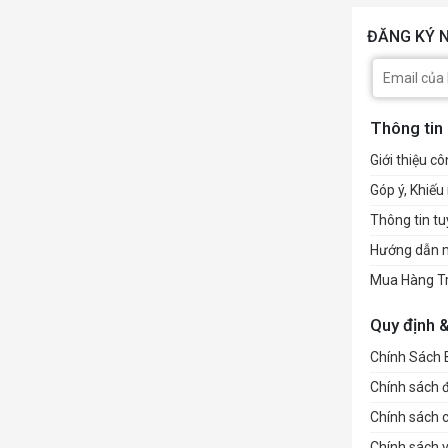
CỔNG K
ĐĂNG KÝ N
Thông tin
Giới thiệu cô
Góp ý, Khiếu 
Thông tin t
Hướng dẫn 
Mua Hàng T
Quy định 
Chính Sách
Chính sách đổ
Chính sách 
Chính sách 