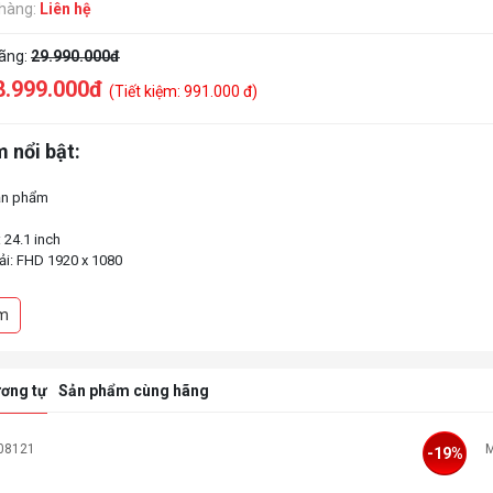
 hàng:
Liên hệ
hãng:
29.990.000đ
8.999.000đ
(Tiết kiệm: 991.000 đ)
 nổi bật:
ản phẩm
: 24.1 inch
iải: FHD 1920 x 1080
FAST TN
ét: 600Hz
m
 độc quyền: DyAc™ 2 mới
20 nits
g phản: 1000:1
ích VESA: 100x100mm
ơng tự
Sản phẩm cùng hãng
ối: HDMI 2.1 x3/ DP 1.4/ headphone jack
MÃ SP: 0
-7%