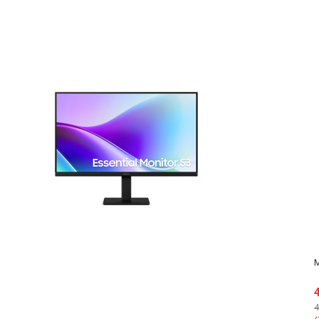
Màn hình LG Ultra
G UltraGear 25G550B-B (24.5 inch/FHD/IPS/300Hz/1ms)
5.190.000đ
0đ
6.599.000đ
(Tiết kiệm: 1.409.