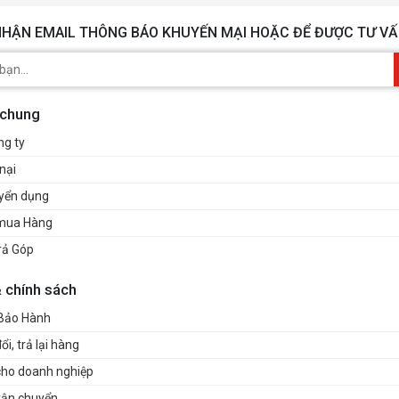
ẾT NỐI
HẬN EMAIL THÔNG BÁO KHUYẾN MẠI HOẶC ĐỂ ĐƯỢC TƯ VẤ
 chung
ng ty
nại
uyển dụng
mua Hàng
rả Góp
& chính sách
 Bảo Hành
i, trả lại hàng
cho doanh nghiệp
vận chuyển