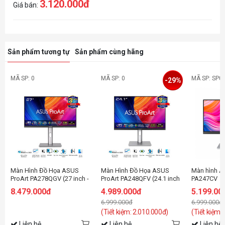
3.120.000đ
Giá bán:
Sản phẩm tương tự
Sản phẩm cùng hãng
MÃ SP: 0
MÃ SP: 0
MÃ SP: SP0
-29%
Màn Hình Đồ Họa ASUS
Màn Hình Đồ Họa ASUS
Màn hình A
ProArt PA278QGV (27 inch -
ProArt PA248QFV (24.1 inch
PA247CV
IPS - 2K - 120Hz - 5ms -
- IPS - WUXGA - 100Hz -
(23.8inch
8.479.000đ
4.989.000đ
5.199.00
Speaker)
5ms - Speaker)
6.999.000đ
6.999.000đ
(Tiết kiệm: 2.010.000đ)
(Tiết kiệm:
Liên hệ
Liên hệ
Liên hệ