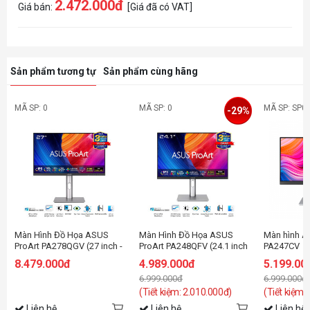
2.472.000đ
Giá bán:
[Giá đã có VAT]
Sản phẩm tương tự
Sản phẩm cùng hãng
MÃ SP: 0
MÃ SP: 0
MÃ SP: SP0
-29%
Màn Hình Đồ Họa ASUS
Màn Hình Đồ Họa ASUS
Màn hình A
ProArt PA278QGV (27 inch -
ProArt PA248QFV (24.1 inch
PA247CV
IPS - 2K - 120Hz - 5ms -
- IPS - WUXGA - 100Hz -
(23.8inch
8.479.000đ
4.989.000đ
5.199.00
Speaker)
5ms - Speaker)
6.999.000đ
6.999.000đ
(Tiết kiệm: 2.010.000đ)
(Tiết kiệm:
Liên hệ
Liên hệ
Liên hệ