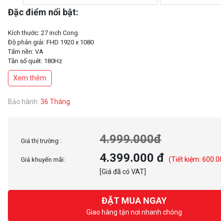
Đặc điểm nổi bật:
Kích thước: 27 inch Cong
Độ phân giải: FHD 1920 x 1080
Tấm nền: VA
Tần số quét: 180Hz
Thời gian phản hồi: 1ms
Xem thêm
Tỉ lệ tương phản: 4000:1
Dải màu: 16.7 triệu màu
Độ sáng: 250cd/m2
Bảo hành:
36 Tháng
VESA: 75x75mm
4.999.000đ
Giá thị trường :
4.399.000 đ
(Tiết kiệm: 600.0
Giá khuyến mãi:
[Giá đã có VAT]
ĐẶT MUA NGAY
Giao hàng tận nơi nhanh chóng