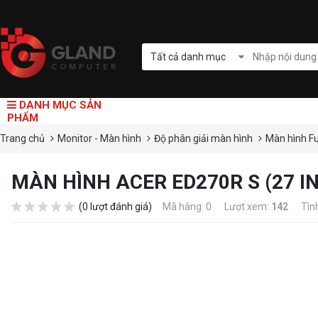
Tất cả danh mục
DANH MỤC SẢN
PHẨM
Trang chủ
Monitor - Màn hình
Độ phân giải màn hình
Màn hình F
MÀN HÌNH ACER ED270R S (27 
(0 lượt đánh giá)
Mã hàng: 0
Lượt xem:
142
Tìn