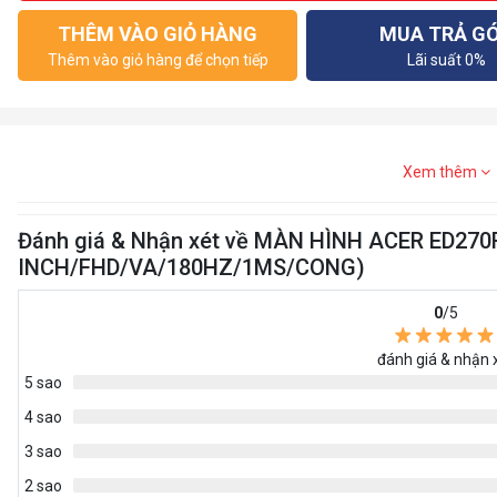
THÊM VÀO GIỎ HÀNG
MUA TRẢ G
Thêm vào giỏ hàng để chọn tiếp
Lãi suất 0%
Xem thêm
Đánh giá & Nhận xét về MÀN HÌNH ACER ED270R
INCH/FHD/VA/180HZ/1MS/CONG)
0
/5
đánh giá & nhận 
5 sao
4 sao
3 sao
2 sao