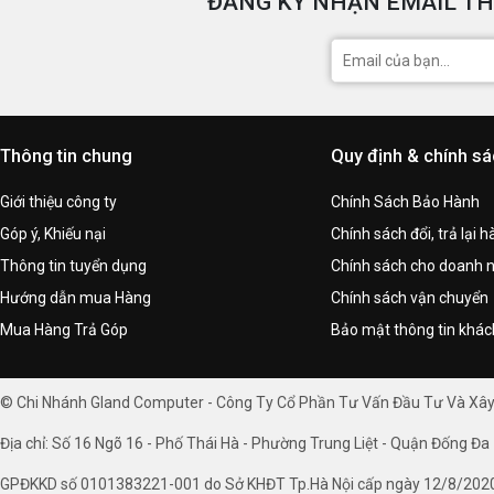
ĐĂNG KÝ NHẬN EMAIL TH
Thông tin chung
Quy định & chính s
Giới thiệu công ty
Chính Sách Bảo Hành
Góp ý, Khiếu nại
Chính sách đổi, trả lại 
Thông tin tuyển dụng
Chính sách cho doanh 
Hướng dẫn mua Hàng
Chính sách vận chuyển
Mua Hàng Trả Góp
Bảo mật thông tin khá
© Chi Nhánh Gland Computer - Công Ty Cổ Phần Tư Vấn Đầu Tư Và Xâ
Địa chỉ: Số 16 Ngõ 16 - Phố Thái Hà - Phường Trung Liệt - Quận Đống Đa 
GPĐKKD số 0101383221-001 do Sở KHĐT Tp.Hà Nội cấp ngày 12/8/202