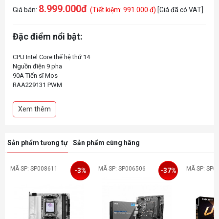
8.999.000đ
Giá bán:
(Tiết kiệm: 991.000 đ)
[Giá đã có VAT]
Đặc điểm nổi bật:
CPU Intel Core thế hệ thứ 14
Nguồn điện 9 pha
90A Tiến sĩ Mos
RAA229131 PWM
Hệ thống làm mát lai
DDR5 XMP 7400MHz+
Xem thêm
Mạng LAN 2.5G
Sản phẩm tương tự
Sản phẩm cùng hãng
MÃ SP: SP008611
MÃ SP: SP006506
MÃ SP: SP0
-3%
-37%