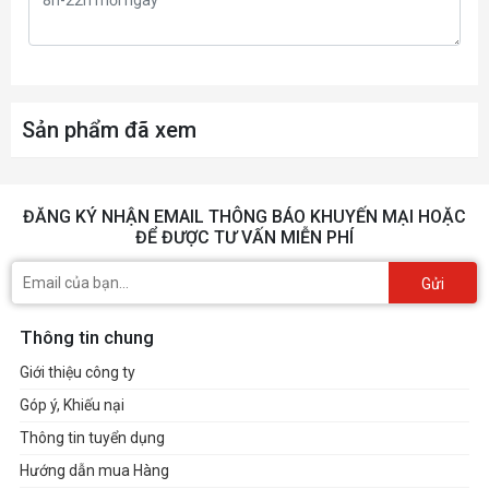
chế độ PCIe 4.0 x4)
4 cổng SATA 6Gb/s
Đột kích
Sản phẩm đã xem
Hỗ trợ RAID 0, RAID 1, RAID 5 và RAID
10 cho các thiết bị lưu trữ SATA
USB
ĐĂNG KÝ NHẬN EMAIL THÔNG BÁO KHUYẾN MẠI HOẶC
ĐỂ ĐƯỢC TƯ VẤN MIỄN PHÍ
*USB phía trước (Tổng cộng 6 cổng)
Gửi
1x USB 3.2 Gen2 Type C
2x USB 3.2 Gen1 Type A 3x
Thông tin chung
USB 2.0
Giới thiệu công ty
*USB phía sau (Tổng cộng 9 cổng)
Góp ý, Khiếu nại
1x USB 3.2 Gen2x2 Type C
Thông tin tuyển dụng
4x USB 3.2 Gen1 Type A
Hướng dẫn mua Hàng
4x USB 2.0