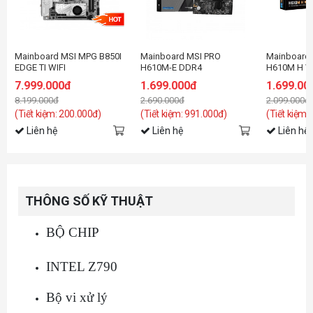
Mainboard MSI MPG B850I
Mainboard MSI PRO
Mainboard
EDGE TI WIFI
H610M-E DDR4
H610M H V
7.999.000đ
1.699.000đ
1.699.00
8.199.000đ
2.690.000đ
2.099.000đ
(Tiết kiệm: 200.000đ)
(Tiết kiệm: 991.000đ)
(Tiết kiệm:
Liên hệ
Liên hệ
Liên hệ
THÔNG SỐ KỸ THUẬT
BỘ CHIP
INTEL Z790
Bộ vi xử lý