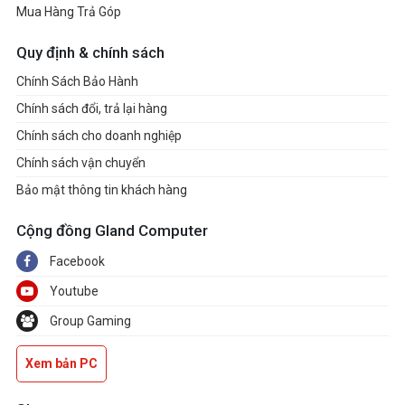
Mua Hàng Trả Góp
VÀ
Quy định & chính sách
Realtek® RTL8125BG 2.5G LAN
Chính Sách Bảo Hành
Chính sách đổi, trả lại hàng
KHÔNG DÂY / BLUETOOTH
Chính sách cho doanh nghiệp
Intel® Wi-Fi 6E AX211
Chính sách vận chuyển
Mô-đun không dây được cài đặt sẵn trong
Bảo mật thông tin khách hàng
khe cắm M.2 (Key-E)
Cộng đồng Gland Computer
Hỗ trợ MU-MIMO TX/RX, 2,4 GHz / 5 GHz
Facebook
/ 6 GHz* (160 MHz) lên đến 2,4 Gbps
Hỗ trợ 802.11 a/ b/ g/ n/ ac/ ax
Youtube
Hỗ trợ Bluetooth® 5.3
Group Gaming
ÂM THANH
Xem bản PC
Realtek® ALC897 Codec