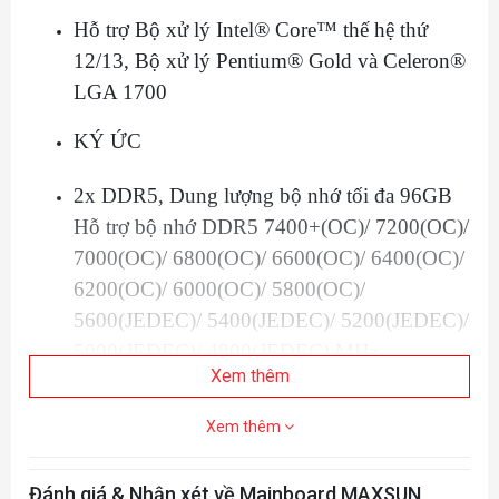
Hỗ trợ Bộ xử lý Intel® Core™ thế hệ thứ
12/13, Bộ xử lý Pentium® Gold và Celeron®
LGA 1700
KÝ ỨC
2x DDR5, Dung lượng bộ nhớ tối đa 96GB
Hỗ trợ bộ nhớ DDR5 7400+(OC)/ 7200(OC)/
7000(OC)/ 6800(OC)/ 6600(OC)/ 6400(OC)/
6200(OC)/ 6000(OC)/ 5800(OC)/
5600(JEDEC)/ 5400(JEDEC)/ 5200(JEDEC)/
5000(JEDEC)/ 4800(JEDEC) MHz
Xem thêm
Hỗ trợ Intel® XMP 3.0 OC
Hỗ trợ chế độ kênh đôi bộ điều khiển kép
Xem thêm
ĐỒ HỌA TRÊN BOARD
Đánh giá & Nhận xét về Mainboard MAXSUN