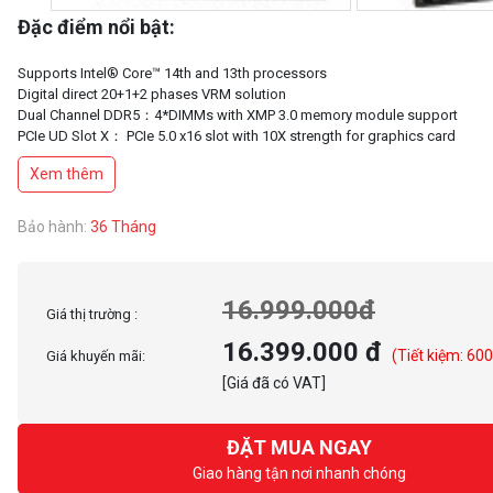
Đặc điểm nổi bật:
Supports Intel® Core™ 14th and 13th processors
Digital direct 20+1+2 phases VRM solution
Dual Channel DDR5：4*DIMMs with XMP 3.0 memory module support
PCIe UD Slot X： PCIe 5.0 x16 slot with 10X strength for graphics card
EZ-Latch Click：M.2 heatsinks with screwless design
Xem thêm
EZ-Latch Plus：PCIe 5.0 x16 slot & M.2 slots with quick release design
UC BIOS：User-Centred intuitive UX with Quick Access function
Ultra-Fast Storage：5*M.2 slots, including 1* PCIe 5.0 x4
Bảo hành:
36 Tháng
Efficient Overall Thermal：VRM Thermal Armor Fins-Array & M.2 Thermal Gu
Fast Networking：10GbE LAN & Wi-Fi 7 with Ultra-high gain antenna
Extended Connectivity：DP, Front USB-C® 10Gb/s, Front & Dual Rear USB
16.999.000đ
Giá thị trường :
16.399.000 đ
(Tiết kiệm: 60
Giá khuyến mãi:
[Giá đã có VAT]
ĐẶT MUA NGAY
Giao hàng tận nơi nhanh chóng