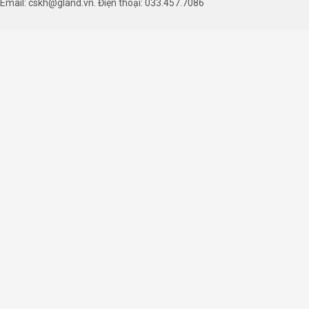
Email: cskh@gland.vn. Điện thoại: 033.457.7086