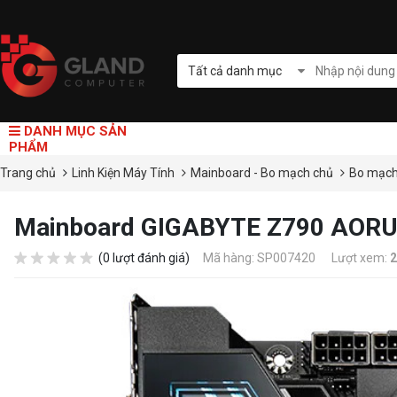
Tất cả danh mục
DANH MỤC SẢN
PHẨM
Trang chủ
Linh Kiện Máy Tính
Mainboard - Bo mạch chủ
Bo mạch
Mainboard GIGABYTE Z790 AOR
(0 lượt đánh giá)
Mã hàng: SP007420
Lượt xem:
2