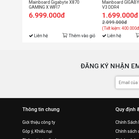
Mainboard Gigabyte X870
Mainboard GIGAB
GAMING X WIFI7
V3 DDR4
6.999.000đ
1.699.000đ
2.099.000đ
(Tiết kiệm: 400.000đ
Liên hệ
Thêm vào giỏ
Liên hệ
ĐĂNG KÝ NHẬN EM
Thông tin chung
Quy định 
Giới thiệu công ty
Chính Sách
Góp ý, Khiếu nại
Chính sách đ