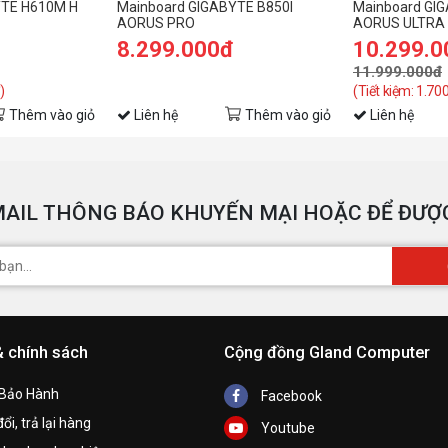
YTE H610M H
Mainboard GIGABYTE B850I
Mainboard GI
AORUS PRO
AORUS ULTRA (
)
8.299.000đ
10.299.0
11.999.000đ
)
(Tiết kiệm: 1.70
Thêm vào giỏ
Liên hệ
Thêm vào giỏ
Liên hệ
AIL THÔNG BÁO KHUYẾN MẠI HOẶC ĐỂ ĐƯỢC
& chính sách
Cộng đồng Gland Computer
 Bảo Hành
Facebook
ổi, trả lại hàng
Youtube