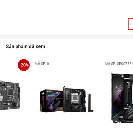
B
Sản phẩm đã xem
h
MÃ SP: 0
MÃ SP: SP00785
-20%
Hô
nh
C
h