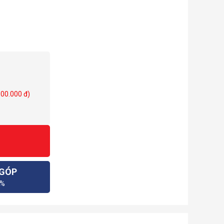
 Stability & M.2
n
 20Gb/s
ers with FAN
phics Card
100.000 đ)
 GÓP
0%