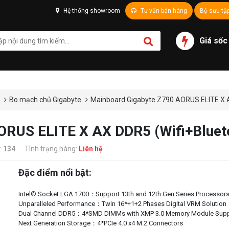
Hệ thống showroom
Tư vấn bán hàng
Bộ sưu tậ
Giá sốc
ủ
Bo mạch chủ Gigabyte
Mainboard Gigabyte Z790 AORUS ELITE X A
ORUS ELITE X AX DDR5 (Wifi+Bluet
:
134
Tình trạng hàng:
Liên hệ
Đặc điểm nổi bật:
Intel® Socket LGA 1700：Support 13th and 12th Gen Series Processor
Unparalleled Performance：Twin 16*+1+2 Phases Digital VRM Solution
Dual Channel DDR5：4*SMD DIMMs with XMP 3.0 Memory Module Supp
Next Generation Storage：4*PCIe 4.0 x4 M.2 Connectors