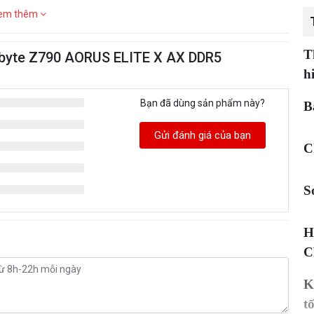
em thêm
T
abyte Z790 AORUS ELITE X AX DDR5
h
Bạn đã dùng sản phẩm này?
B
Gửi đánh giá của bạn
C
S
H
C
K
t