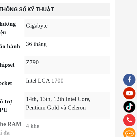
THÔNG SỐ KỸ THUẬT
hương
Gigabyte
iệu
36 tháng
ảo hành
Z790
hipset
Intel LGA 1700
ocket
14th, 13th, 12th Intel Core,
ỗ trợ
Pentium Gold và Celeron
PU
he RAM
4 khe
ối đa