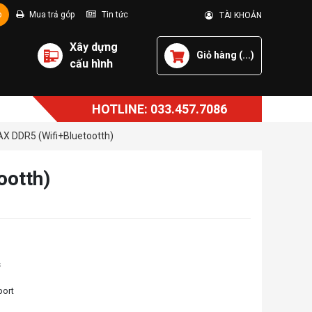
p
Mua trả góp
Tin tức
TÀI KHOẢN
Xây dựng
Giỏ hàng (
...
)
cấu hình
HOTLINE: 033.457.7086
X DDR5 (Wifi+Bluetootth)
ootth)
s
ort