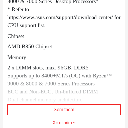
8000 & 7000 Series Desktop Processors*
* Refer to
https://www.asus.com/support/download-center/ for
CPU support list.
Chipset
AMD B850 Chipset
Memory
2 x DIMM slots, max. 96GB, DDR5
Supports up to 8400+MT/s (OC) with Ryzen™
9000 & 8000 & 7000 Series Processors
ECC and Non-ECC, Un-buffered DIMM
Dual channel memory architecture
Supports AMD Extended Profiles for Overclocking
Xem thêm
(EXPO™)
Xem thêm
ASUS Enhanced Memory Profile (AEMP)