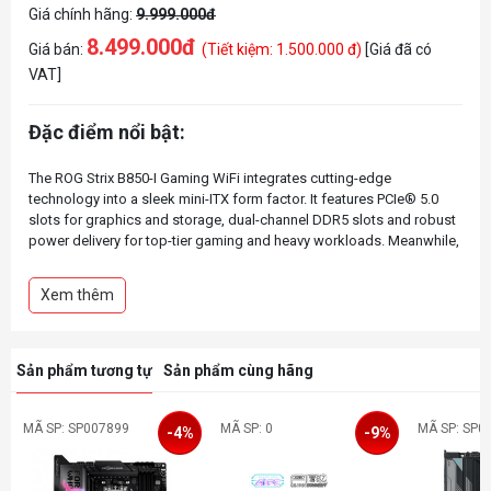
Giá chính hãng:
9.999.000đ
8.499.000đ
Giá bán:
(Tiết kiệm: 1.500.000 đ)
[Giá đã có
VAT]
Đặc điểm nổi bật:
The ROG Strix B850-I Gaming WiFi integrates cutting-edge
technology into a sleek mini-ITX form factor. It features PCIe® 5.0
slots for graphics and storage, dual-channel DDR5 slots and robust
power delivery for top-tier gaming and heavy workloads. Meanwhile,
advanced cooling solutions maintain peak performance, and WiFi 7
ensures ultra-fast connectivity. This platform delivers the power and
Xem thêm
Sản phẩm tương tự
Sản phẩm cùng hãng
MÃ SP: SP007899
MÃ SP: 0
MÃ SP: SP0
-4%
-9%