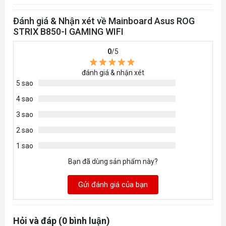
* Supported memory types, data rate (speed), and
number of DRAM modules vary depending on the
Đánh giá & Nhận xét về Mainboard Asus ROG
STRIX B850-I GAMING WIFI
CPU and memory configuration, for more
information please refer to CPU/Memory Support
0
/5
list under the Support tab of product information
đánh giá & nhận xét
site or visit
5 sao
https://www.asus.com/support/download-center/.
4 sao
** Non-ECC, un-buffered DDR5 memory
3 sao
supports On-Die ECC function.
2 sao
Graphics
1 sao
1 x HDMI™ port***
Bạn đã dùng sản phẩm này?
®
1 x USB 10Gbps ports support USB Type-C
display outputs****
Gửi đánh giá của bạn
* Graphics specifications may vary between CPU
types. Please refer to AMD CPU specifications.
Hỏi và đáp (0 bình luận)