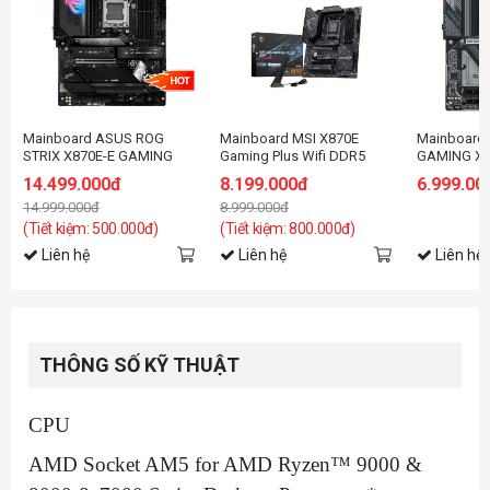
Mainboard ASUS ROG
Mainboard MSI X870E
Mainboard 
STRIX X870E-E GAMING
Gaming Plus Wifi DDR5
GAMING X 
WIFI
14.499.000đ
8.199.000đ
6.999.00
14.999.000đ
8.999.000đ
(Tiết kiệm: 500.000đ)
(Tiết kiệm: 800.000đ)
Liên hệ
Liên hệ
Liên hệ
THÔNG SỐ KỸ THUẬT
CPU
AMD Socket AM5 for AMD Ryzen™ 9000 &