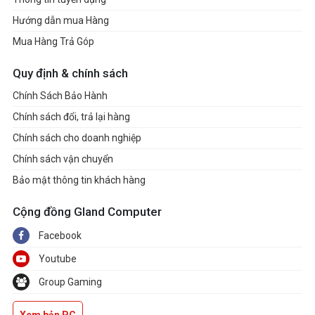
Storage
Hướng dẫn mua Hàng
Mua Hàng Trả Góp
Total supports 4 x M.2 slots and 2 x SATA
6Gb/s ports
Quy định & chính sách
Chính Sách Bảo Hành
AMD Ryzen™ 7000 & 9000 Series Desktop
Chính sách đổi, trả lại hàng
Processors
Chính sách cho doanh nghiệp
M.2_1 (Key M), type 2242/2260/2280 (supports
Chính sách vận chuyển
PCIe 5.0x4 mode)
Bảo mật thông tin khách hàng
M.2_2 (Key M), type 2242/2260/2280 (supports
PCIe 5.0 x4 mode)
Cộng đồng Gland Computer
AMD Ryzen™ 8000 Series Desktop Processors
Facebook
M.2_1 (Key M), type 2242/2260/2280 (supports
Youtube
PCIe 4.0x4 mode)
M.2_2 (Key M), type 2242/2260/2280 (supports
Group Gaming
PCIe 4.0 x4 mode)*