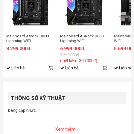
1 USB 3.2 Gen2 Front Type-C,
7 USB 3.2 Gen1 (2 Rear, 1 Rear Type-C, 4 Front)
Dragon 2.5G LAN
Mainboard Asrock B850I
Mainboard ASRock B860I
Mainboard
Supports ASRock Auto Driver Installer, BIOS Flashback
Lightning WiFi
Lightning WiFi
WiFi
8.299.000đ
6.999.000đ
5.699.00
7.299.000đ
(Tiết kiệm: 300.000đ)
Liên hệ
Liên hệ
Liên hệ
THÔNG SỐ KỸ THUẬT
Đang cập nhật...
Xem thêm