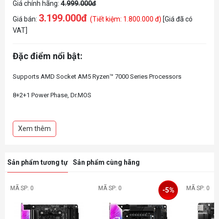
Giá chính hãng:
4.999.000đ
3.199.000đ
Giá bán:
(Tiết kiệm: 1.800.000 đ)
[Giá đã có
VAT]
Đặc điểm nổi bật:
Supports AMD Socket AM5 Ryzen™ 7000 Series Processors
8+2+1 Power Phase, Dr.MOS
Supports DDR5 7200+ MHz (OC)
Xem thêm
2 PCIe 4.0 x16, 1 PCIe 4.0 x1, 1 M.2 Key E for WiFi
Integrated AMD RDNA™ 2 Graphics*
Sản phẩm tương tự
Sản phẩm cùng hãng
Graphics Output Options: HDMI, DisplayPort
Realtek ALC897 7.1 CH HD Audio Codec, Nahimic Audio
MÃ SP: 0
MÃ SP: 0
MÃ SP: 0
-5%
4 SATA3, 1 Blazing M.2 (PCIe Gen5x4),
1 Hyper M.2 (PCIe Gen4x4)