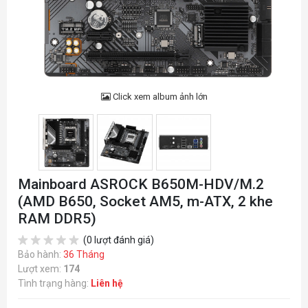
Click xem album ảnh lớn
Mainboard ASROCK B650M-HDV/M.2
(AMD B650, Socket AM5, m-ATX, 2 khe
RAM DDR5)
(0 lượt đánh giá)
Bảo hành:
36 Tháng
Lượt xem:
174
Tình trạng hàng:
Liên hệ