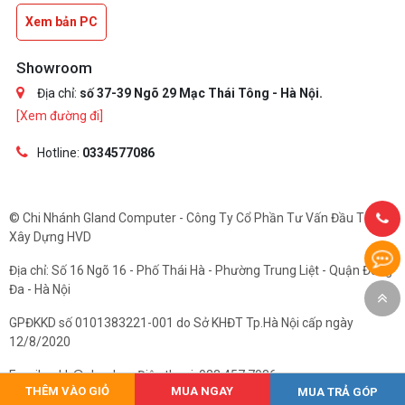
Xem bản PC
Showroom
Địa chỉ:
số 37-39 Ngõ 29 Mạc Thái Tông - Hà Nội.
[Xem đường đi]
Hotline:
0334577086
© Chi Nhánh Gland Computer - Công Ty Cổ Phần Tư Vấn Đầu Tư Và
Xây Dựng HVD
Địa chỉ: Số 16 Ngõ 16 - Phố Thái Hà - Phường Trung Liệt - Quận Đống
Đa - Hà Nội
GPĐKKD số 0101383221-001 do Sở KHĐT Tp.Hà Nội cấp ngày
12/8/2020
Email: cskh@gland.vn. Điện thoại: 033.457.7086
THÊM VÀO GIỎ
MUA NGAY
MUA TRẢ GÓP