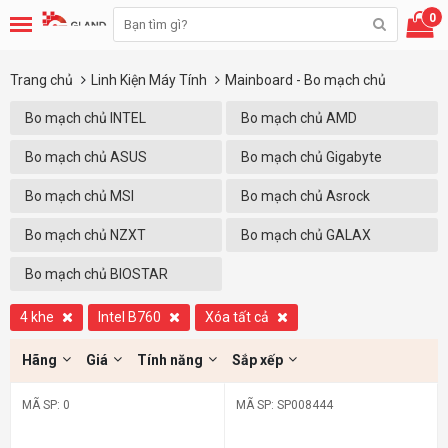
0
Trang chủ
Linh Kiện Máy Tính
Mainboard - Bo mạch chủ
Bo mạch chủ INTEL
Bo mạch chủ AMD
Bo mạch chủ ASUS
Bo mạch chủ Gigabyte
Bo mạch chủ MSI
Bo mạch chủ Asrock
Bo mạch chủ NZXT
Bo mạch chủ GALAX
Bo mạch chủ BIOSTAR
4 khe
Intel B760
Xóa tất cả
Hãng
Giá
Tính năng
Sắp xếp
MÃ SP: 0
MÃ SP: SP008444
-15%
-16%