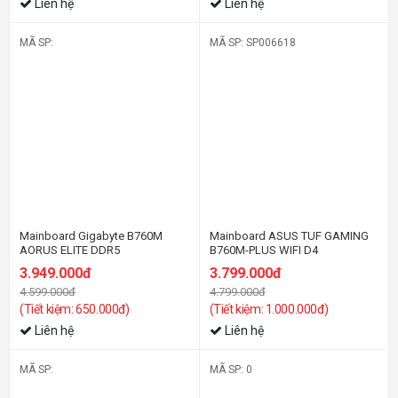
Liên hệ
Liên hệ
MÃ SP:
MÃ SP: SP006618
-15%
-21%
Mainboard Gigabyte B760M
Mainboard ASUS TUF GAMING
AORUS ELITE DDR5
B760M-PLUS WIFI D4
3.949.000đ
3.799.000đ
4.599.000đ
4.799.000đ
(Tiết kiệm: 650.000đ)
(Tiết kiệm: 1.000.000đ)
Liên hệ
Liên hệ
MÃ SP:
MÃ SP: 0
-24%
-31%