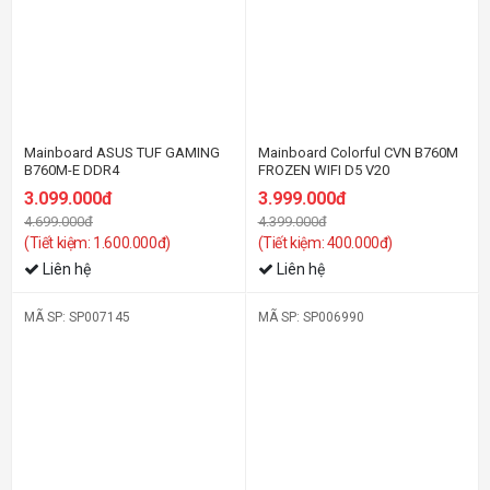
Mainboard ASUS TUF GAMING
Mainboard Colorful CVN B760M
B760M-E DDR4
FROZEN WIFI D5 V20
3.099.000đ
3.999.000đ
4.699.000đ
4.399.000đ
(Tiết kiệm: 1.600.000đ)
(Tiết kiệm: 400.000đ)
Liên hệ
Liên hệ
MÃ SP: SP007145
MÃ SP: SP006990
-17%