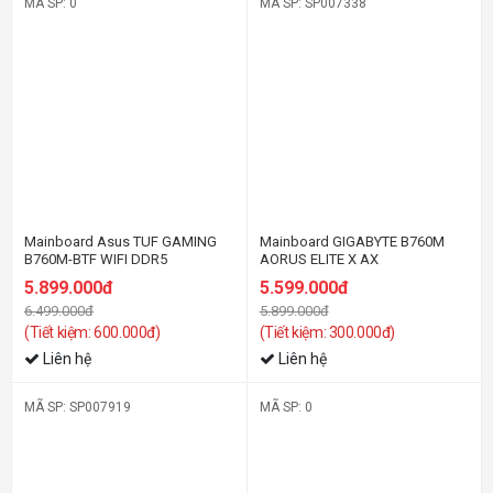
MÃ SP: 0
MÃ SP: SP007338
-10%
-6%
Mainboard Asus TUF GAMING
Mainboard GIGABYTE B760M
B760M-BTF WIFI DDR5
AORUS ELITE X AX
5.899.000đ
5.599.000đ
6.499.000đ
5.899.000đ
(Tiết kiệm: 600.000đ)
(Tiết kiệm: 300.000đ)
Liên hệ
Liên hệ
MÃ SP: SP007919
MÃ SP: 0
-35%
-10%