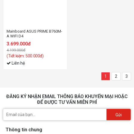
Mainboard ASUS PRIME B760M-
A WIFI D4
3.699.000đ
4.199.000đ
(Tiết kiệm: 500.000đ)
Liên hệ
1
2
3
ĐĂNG KÝ NHẬN EMAIL THÔNG BÁO KHUYẾN MẠI HOẶC
ĐỂ ĐƯỢC TƯ VẤN MIỄN PHÍ
Gửi
Thông tin chung