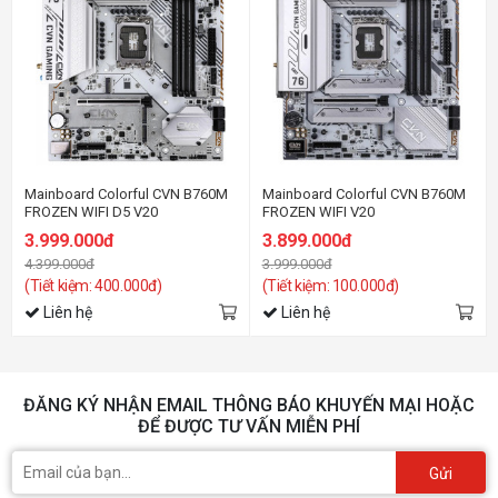
Mainboard Colorful CVN B760M
Mainboard Colorful CVN B760M
FROZEN WIFI D5 V20
FROZEN WIFI V20
3.999.000đ
3.899.000đ
4.399.000đ
3.999.000đ
(Tiết kiệm: 400.000đ)
(Tiết kiệm: 100.000đ)
Liên hệ
Liên hệ
ĐĂNG KÝ NHẬN EMAIL THÔNG BÁO KHUYẾN MẠI HOẶC
ĐỂ ĐƯỢC TƯ VẤN MIỄN PHÍ
Gửi