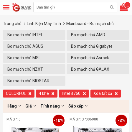
...
Trang chủ
Linh Kiện Máy Tính
Mainboard - Bo mạch chủ
Bo mạch chủ INTEL
Bo mạch chủ AMD
Bo mạch chủ ASUS
Bo mạch chủ Gigabyte
Bo mạch chủ MSI
Bo mạch chủ Asrock
Bo mạch chủ NZXT
Bo mạch chủ GALAX
Bo mạch chủ BIOSTAR
COLORFUL
4 khe
Intel B760
Xóa tất cả
Hãng
Giá
Tính năng
Sắp xếp
MÃ SP: 0
MÃ SP: SP006980
-10%
-3%