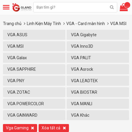
...
Trang chủ
Linh Kiện Máy Tính
VGA - Card màn hình
VGA MSI
VGA ASUS
VGA Gigabyte
VGA MSI
VGA Inno3D
VGA Galax
VGA PALIT
VGA SAPPHIRE
VGA Asrock
VGA PNY
VGA LEADTEK
VGA ZOTAC
VGA BIOSTAR
VGA POWERCOLOR
VGA MANLI
VGA GAINWARD
VGA Khác
Vga Gaming
Xóa tất cả