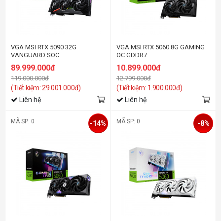
VGA MSI RTX 5090 32G
VGA MSI RTX 5060 8G GAMING
VANGUARD SOC
OC GDDR7
89.999.000đ
10.899.000đ
119.000.000đ
12.799.000đ
(Tiết kiệm: 29.001.000đ)
(Tiết kiệm: 1.900.000đ)
Liên hệ
Liên hệ
MÃ SP: 0
MÃ SP: 0
-14%
-8%