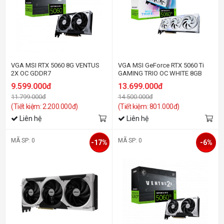
VGA MSI RTX 5060 8G VENTUS
VGA MSI GeForce RTX 5060 Ti
2X OC GDDR7
GAMING TRIO OC WHITE 8GB
GDDR7
9.599.000đ
13.699.000đ
11.799.000đ
14.500.000đ
(Tiết kiệm: 2.200.000đ)
(Tiết kiệm: 801.000đ)
Liên hệ
Liên hệ
MÃ SP: 0
MÃ SP: 0
-17%
-6%