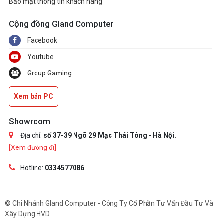
Bảo mật thông tin khách hàng
Cộng đồng Gland Computer
Facebook
Youtube
Group Gaming
Xem bản PC
Showroom
Địa chỉ:
số 37-39 Ngõ 29 Mạc Thái Tông - Hà Nội.
[Xem đường đi]
Hotline:
0334577086
© Chi Nhánh Gland Computer - Công Ty Cổ Phần Tư Vấn Đầu Tư Và
Xây Dựng HVD