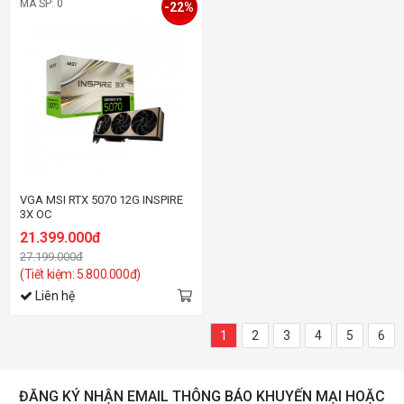
MÃ SP: 0
-22%
VGA MSI RTX 5070 12G INSPIRE
3X OC
21.399.000đ
27.199.000đ
(Tiết kiệm: 5.800.000đ)
Liên hệ
1
2
3
4
5
6
ĐĂNG KÝ NHẬN EMAIL THÔNG BÁO KHUYẾN MẠI HOẶC