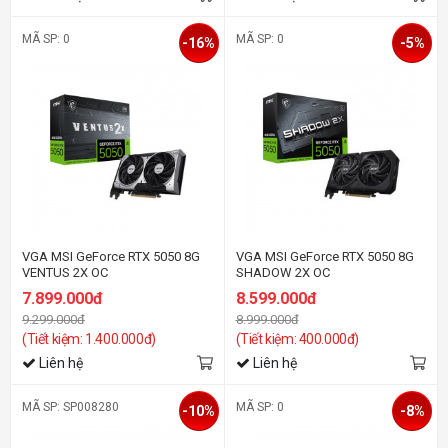
MÃ SP: 0
MÃ SP: 0
-16%
-5%
VGA MSI GeForce RTX 5050 8G
VGA MSI GeForce RTX 5050 8G
VENTUS 2X OC
SHADOW 2X OC
7.899.000đ
8.599.000đ
9.299.000đ
8.999.000đ
(Tiết kiệm: 1.400.000đ)
(Tiết kiệm: 400.000đ)
Liên hệ
Liên hệ
MÃ SP: SP008280
MÃ SP: 0
-10%
-8%