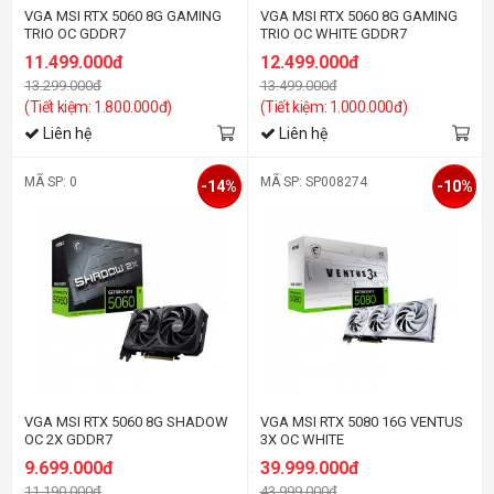
VGA MSI RTX 5060 8G GAMING
VGA MSI RTX 5060 8G GAMING
TRIO OC GDDR7
TRIO OC WHITE GDDR7
11.499.000đ
12.499.000đ
13.299.000đ
13.499.000đ
(Tiết kiệm: 1.800.000đ)
(Tiết kiệm: 1.000.000đ)
Liên hệ
Liên hệ
MÃ SP: 0
MÃ SP: SP008274
-14%
-10%
VGA MSI RTX 5060 8G SHADOW
VGA MSI RTX 5080 16G VENTUS
OC 2X GDDR7
3X OC WHITE
9.699.000đ
39.999.000đ
11.190.000đ
43.999.000đ