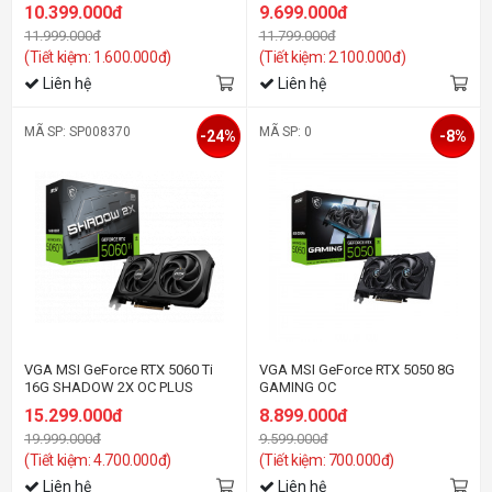
10.399.000đ
9.699.000đ
11.999.000đ
11.799.000đ
(Tiết kiệm: 1.600.000đ)
(Tiết kiệm: 2.100.000đ)
Liên hệ
Liên hệ
MÃ SP: SP008370
MÃ SP: 0
-24%
-8%
VGA MSI GeForce RTX 5060 Ti
VGA MSI GeForce RTX 5050 8G
16G SHADOW 2X OC PLUS
GAMING OC
15.299.000đ
8.899.000đ
19.999.000đ
9.599.000đ
(Tiết kiệm: 4.700.000đ)
(Tiết kiệm: 700.000đ)
Liên hệ
Liên hệ