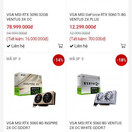
VGA MSI RTX 5090 32GB
VGA MSI GeForce RTX 5060 Ti 8G
VENTUS 3X OC
VENTUS 2X PLUS
78.999.000đ
12.299.000đ
94.999.000đ
12.999.000đ
(Tiết kiệm: 16.000.000đ)
(Tiết kiệm: 700.000đ)
Liên hệ
Liên hệ
MÃ SP: 0
MÃ SP: 0
-14%
-18%
VGA MSI RTX 5060 8G INSPIRE
VGA MSI RTX 5060 8G VENTUS
2X OC GDDR7
2X OC WHITE GDDR7