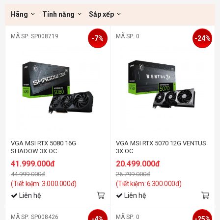
Hãng
Tính năng
Sắp xếp
MÃ SP: SP008719
MÃ SP: 0
-7%
-24%
VGA MSI RTX 5080 16G
VGA MSI RTX 5070 12G VENTUS
SHADOW 3X OC
3X OC
41.999.000đ
20.499.000đ
44.999.000đ
26.799.000đ
(Tiết kiệm: 3.000.000đ)
(Tiết kiệm: 6.300.000đ)
Liên hệ
Liên hệ
MÃ SP: SP008426
MÃ SP: 0
-4%
-25%