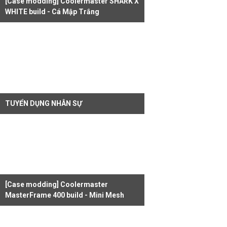
[Case modding] Coolermaster SHARK X
WHITE build - Cá Mập Trắng
TUYỂN DỤNG NHÂN SỰ
[Case modding] Coolermaster
MasterFrame 400 build - Mini Mesh