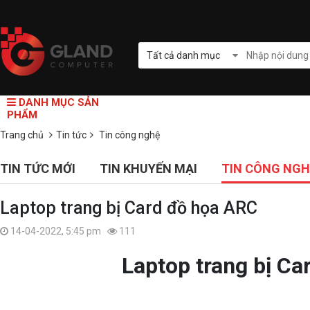
Tất cả danh mục
DANH MỤC SẢN
PHẨM
Trang chủ
Tin tức
Tin công nghệ
TIN TỨC MỚI
TIN KHUYẾN MẠI
TIN CÔNG NGH
Laptop trang bị Card đồ họa ARC
14-04-2022, 5:45 pm
111
Laptop trang bị C