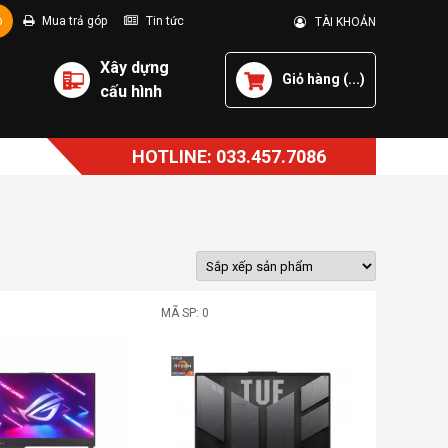
p
Mua trả góp
Tin tức
TÀI KHOẢN
Xây dựng
Giỏ hàng (
...
)
cấu hình
HOTLINE: 033.457.7086
MÃ SP: 0