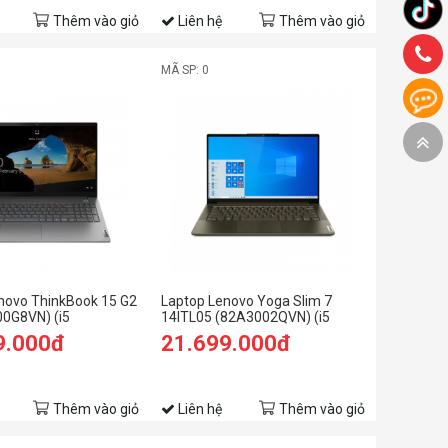
Thêm vào giỏ
Liên hệ
Thêm vào giỏ
MÃ SP: 0
novo ThinkBook 15 G2
Laptop Lenovo Yoga Slim 7
00G8VN) (i5
14ITL05 (82A3002QVN) (i5
GB RAM/512GB
1135G7/8GB RAM/512GB
9.000đ
21.699.000đ
 FHD/MX450
SSD/14 FHD/Win/Xanh rêu)
/Xám)
Thêm vào giỏ
Liên hệ
Thêm vào giỏ