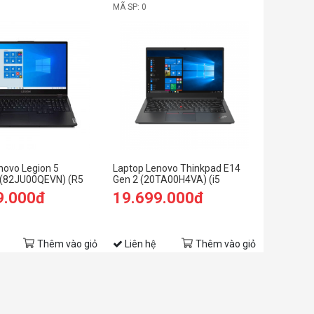
MÃ SP: 0
novo Legion 5
Laptop Lenovo Thinkpad E14
(82JU00QEVN) (R5
Gen 2 (20TA00H4VA) (i5
B RAM/512GB
1135G7/8GB RAM/256GB
9.000đ
19.699.000đ
 FHD 165hz/RTX 3060
SSD/14 FHD/Non OS/Đen)
/Xanh)
Thêm vào giỏ
Liên hệ
Thêm vào giỏ