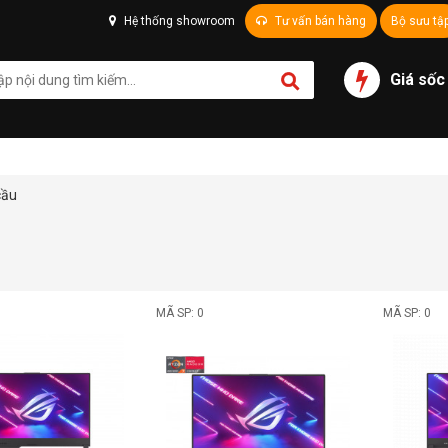
Hệ thống showroom
Tư vấn bán hàng
Bộ sưu tậ
Giá sốc
cầu
MÃ SP: 0
MÃ SP: 0