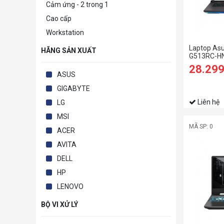
Cảm ứng - 2 trong 1
Cao cấp
Workstation
Laptop Asu
HÃNG SẢN XUẤT
G513RC-H
6800H/8G
28.29
SSD/15.6 
ASUS
4GB/Win1
GIGABYTE
Liên hệ
LG
MSI
MÃ SP: 0
ACER
AVITA
DELL
HP
LENOVO
BỘ VI XỬ LÝ