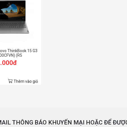
ovo ThinkBook 15 G3
00CFVN) (R5
B RAM/512GB
9.000đ
FHD/Win11/Xám)
Thêm vào giỏ
AIL THÔNG BÁO KHUYẾN MẠI HOẶC ĐỂ ĐƯỢC