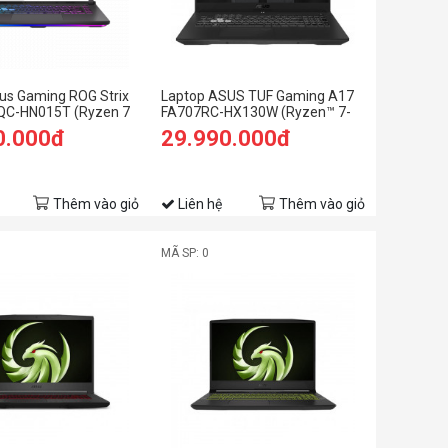
us Gaming ROG Strix
Laptop ASUS TUF Gaming A17
QC-HN015T (Ryzen 7
FA707RC-HX130W (Ryzen™ 7-
B RAM/512GB
6800H | 8GB | 512GB | RTX™
0.000đ
29.990.000đ
 FHD 144hz/RTX 3050
3050 4GB | 17.3-inch FHD | Win
0/Xám)
11 | Jaeger Gray)
Thêm vào giỏ
Liên hệ
Thêm vào giỏ
MÃ SP: 0