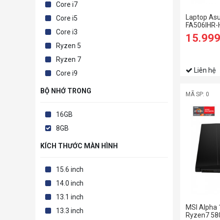
Core i7
Laptop As
Core i5
FA506IHR-
Core i3
4600H/8G
15.99
SSD/15.6 
Ryzen 5
4GB/Win11
Ryzen 7
Liên hệ
Core i9
BỘ NHỚ TRONG
MÃ SP: 0
16GB
8GB
KÍCH THƯỚC MÀN HÌNH
15.6 inch
14.0 inch
13.1 inch
MSI Alpha 
13.3 inch
Ryzen7 58