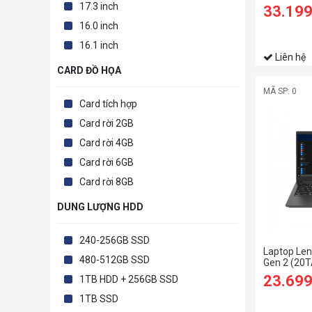
/512GB SS
17.3 inch
33.19
17.3" 144
16.0 inch
Home )
16.1 inch
Liên hệ
CARD ĐỒ HỌA
MÃ SP: 0
Card tích hợp
Card rời 2GB
Card rời 4GB
Card rời 6GB
Card rời 8GB
DUNG LƯỢNG HDD
240-256GB SSD
Laptop Len
480-512GB SSD
Gen 2 (20T
1165G7/8
23.69
1TB HDD + 256GB SSD
SSD/14 FH
1TB SSD