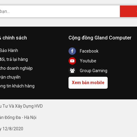
& chính sách
Cộng đồng Gland Computer
 Bảo Hành
Facebook
ổi, trả lại hàng
Youtube
cho doanh nghiệp
Group Gaming
vận chuyển
Xem bản mobile
ng tin khách hàng
ầu Tư Và Xây Dựng HVD
ận Đống Đa - Hà Nội
y 12/8/2020