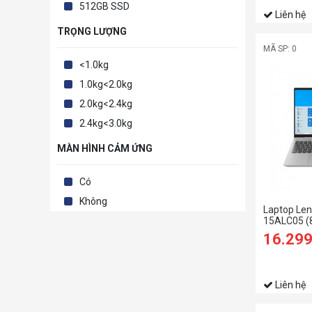
512GB SSD
Liên hệ
TRỌNG LƯỢNG
MÃ SP: 0
<1.0kg
1.0kg<2.0kg
2.0kg<2.4kg
2.4kg<3.0kg
MÀN HÌNH CẢM ỨNG
Có
Không
Laptop Len
15ALC05 (
5500U/8G
16.29
SSD/15.6 
Liên hệ