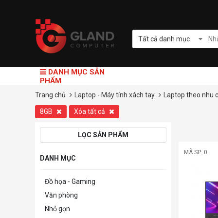
Tất cả danh mục
DANH MỤC SẢN
PHẨM
Trang chủ
Laptop - Máy tính xách tay
Laptop theo nhu 
8GB
Xóa tất cả
LỌC SẢN PHẨM
MÃ SP: 0
DANH MỤC
Đồ họa - Gaming
Văn phòng
Nhỏ gọn