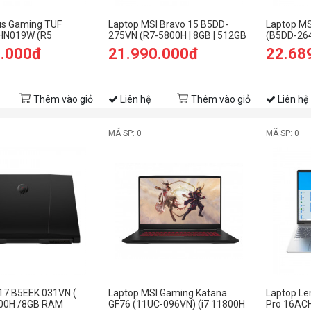
us Gaming TUF
Laptop MSI Bravo 15 B5DD-
Laptop MS
HN019W (R5
275VN (R7-5800H | 8GB | 512GB
(B5DD-26
B RAM/512GB
| Radeon™ RX5500M 4GB | 15.6'
RAM/512
9.000đ
21.990.000đ
22.68
FHD 144hz/GTX 1650
FHD | Win 11)
4GB/15.6 
/Đen)
(2021)
Thêm vào giỏ
Liên hệ
Thêm vào giỏ
Liên hệ
MÃ SP: 0
MÃ SP: 0
17 B5EEK 031VN (
Laptop MSI Gaming Katana
Laptop Le
00H /8GB RAM
GF76 (11UC-096VN) (i7 11800H
Pro 16ACH