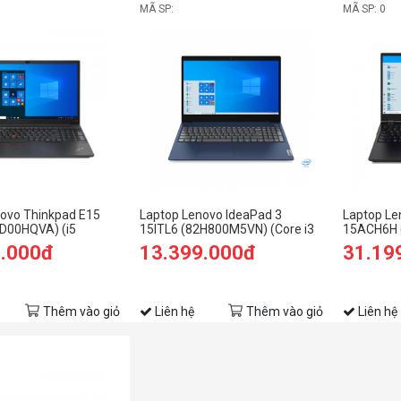
MÃ SP:
MÃ SP: 0
ovo Thinkpad E15
Laptop Lenovo IdeaPad 3
Laptop Le
TD00HQVA) (i5
15ITL6 (82H800M5VN) (Core i3
15ACH6H 
GB RAM/256GB
1115G4/8GB RAM/256GB
5600H/8G
9.000đ
13.399.000đ
31.19
FHD/Dos/Đen)
SSD/15.6 FHD/Win11/Xanh)
SSD/15.6
6G/Win11
Thêm vào giỏ
Liên hệ
Thêm vào giỏ
Liên hệ