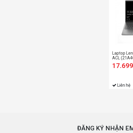
Laptop Len
ACL (21A4
5500U/8G
17.69
SSD/15.6 
Liên hệ
ĐĂNG KÝ NHẬN EM