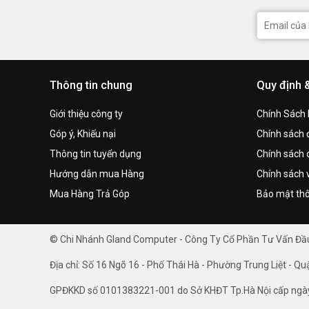
Thông tin chung
Quy định 
Giới thiệu công ty
Chính Sách
Góp ý, Khiếu nại
Chính sách đ
Thông tin tuyển dụng
Chính sách 
Hướng dẫn mua Hàng
Chính sách 
Mua Hàng Trả Góp
Bảo mật thô
© Chi Nhánh Gland Computer - Công Ty Cổ Phần Tư Vấn Đ
Địa chỉ: Số 16 Ngõ 16 - Phố Thái Hà - Phường Trung Liệt - Qu
GPĐKKD số 0101383221-001 do Sở KHĐT Tp.Hà Nội cấp ngà