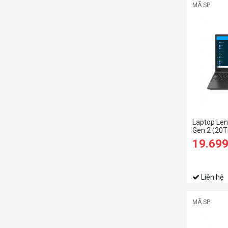
MÃ SP:
Laptop Len
Gen 2 (20
1135G7/8
19.69
SSD/15.6 
Liên hệ
MÃ SP: