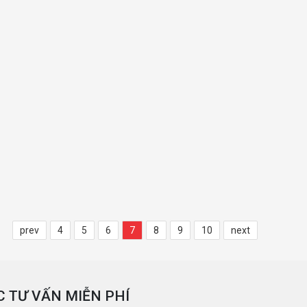
prev
4
5
6
7
8
9
10
next
 TƯ VẤN MIỄN PHÍ