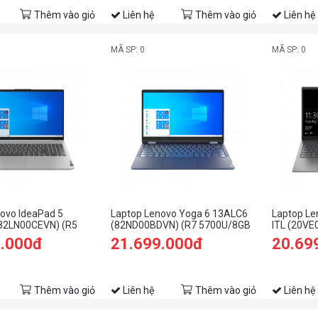
Thêm vào giỏ
Liên hệ
Thêm vào giỏ
Liên hệ
MÃ SP: 0
MÃ SP: 0
ovo IdeaPad 5
Laptop Lenovo Yoga 6 13ALC6
Laptop Le
82LN00CEVN) (R5
(82ND00BDVN) (R7 5700U/8GB
ITL (20VE
B RAM/512GB
RAM/512GB SSD/13.3
1135G7/8
9.000đ
21.699.000đ
20.69
FHD/Win11/Xám)
FHD/Win11/Xanh)
SSD/15.6
2GB/DOS
Thêm vào giỏ
Liên hệ
Thêm vào giỏ
Liên hệ