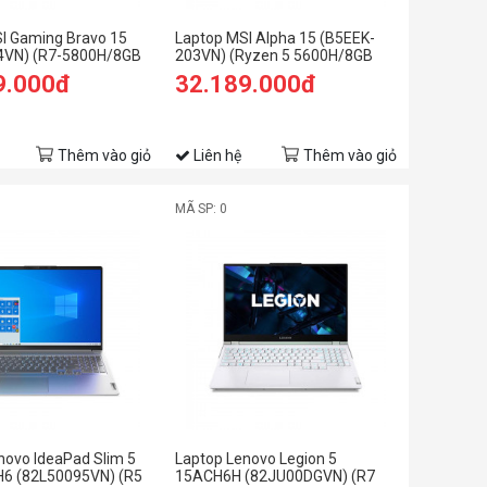
I Gaming Bravo 15
Laptop MSI Alpha 15 (B5EEK-
4VN) (R7-5800H/8GB
203VN) (Ryzen 5 5600H/8GB
GB SSD/RX5500M
RAM/512GBSSD/15.6 inch FHD
9.000đ
32.189.000đ
inch FHD/Win 11/Đen)
144Hz/RX6600M 8GB/Win11/
Đen)
Thêm vào giỏ
Liên hệ
Thêm vào giỏ
MÃ SP: 0
novo IdeaPad Slim 5
Laptop Lenovo Legion 5
6 (82L50095VN) (R5
15ACH6H (82JU00DGVN) (R7