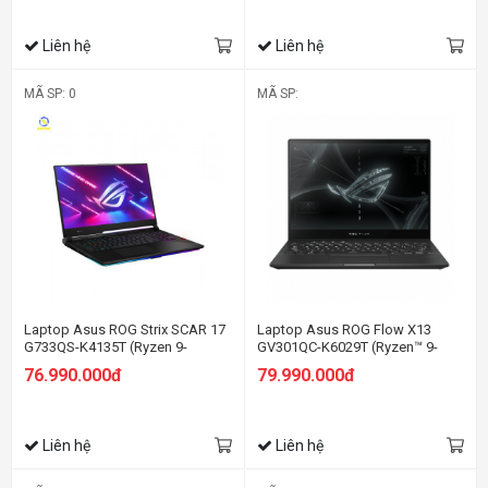
(2021)
Liên hệ
Liên hệ
MÃ SP: 0
MÃ SP:
Laptop Asus ROG Strix SCAR 17
Laptop Asus ROG Flow X13
G733QS-K4135T (Ryzen 9-
GV301QC-K6029T (Ryzen™ 9-
5900HX | 32GB | 1TB | RTX 3080
5980HS | 32GB | 1TB SSD | RTX
76.990.000đ
79.990.000đ
16GB | 17.3 inch WQHD | Win 10 |
3050 4GB | 13.4 inch WUXGA |
Đen)
Cảm ứng | Win 10 | Đen)
Liên hệ
Liên hệ