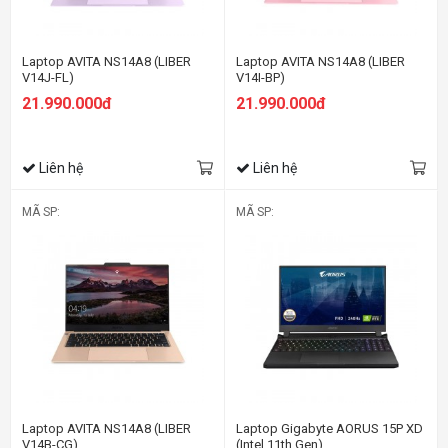
Laptop AVITA NS14A8 (LIBER
Laptop AVITA NS14A8 (LIBER
V14J-FL)
V14I-BP)
21.990.000đ
21.990.000đ
Liên hệ
Liên hệ
MÃ SP:
MÃ SP:
Laptop AVITA NS14A8 (LIBER
Laptop Gigabyte AORUS 15P XD
V14B-CG)
(Intel 11th Gen)