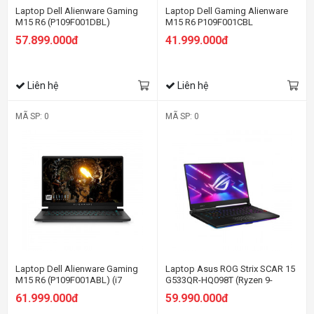
Laptop Dell Alienware Gaming
Laptop Dell Gaming Alienware
M15 R6 (P109F001DBL)
M15 R6 P109F001CBL
(i711800H/32GB RAM/1TB
57.899.000đ
41.999.000đ
SSD/RTX3060 6G/15.6 inch
FHD165Hz/Win11/OfficeHS21/
Đen) (2021)
Liên hệ
Liên hệ
MÃ SP: 0
MÃ SP: 0
Laptop Dell Alienware Gaming
Laptop Asus ROG Strix SCAR 15
M15 R6 (P109F001ABL) (i7
G533QR-HQ098T (Ryzen 9-
11800H/32GB RAM/1TB
5900HX | 16GB | 1TB SSD | RTX
61.999.000đ
59.990.000đ
SSD/RTX3060 6G/15.6 inch QHD
3070 8GB | 15.6 WQHD | Win 10 |
240Hz/Win10+Office/Xám đậm)
Đen)