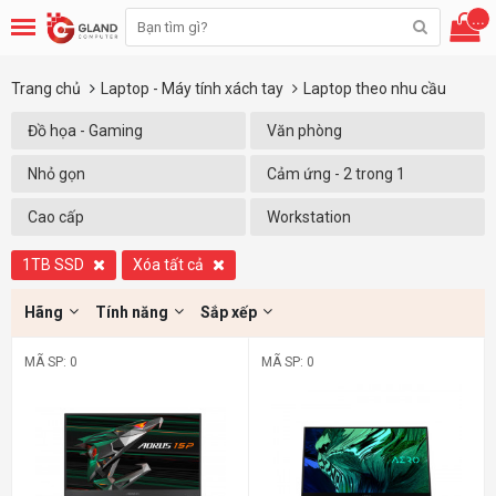
...
Trang chủ
Laptop - Máy tính xách tay
Laptop theo nhu cầu
Đồ họa - Gaming
Văn phòng
Nhỏ gọn
Cảm ứng - 2 trong 1
Cao cấp
Workstation
1TB SSD
Xóa tất cả
Hãng
Tính năng
Sắp xếp
MÃ SP: 0
MÃ SP: 0