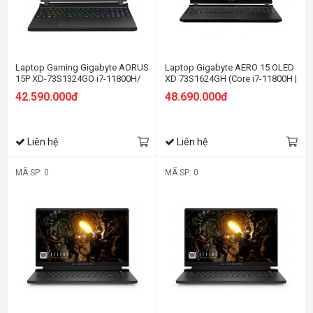
Laptop Gaming Gigabyte AORUS
Laptop Gigabyte AERO 15 OLED
15P XD-73S1324GO i7-11800H/
XD 73S1624GH (Core i7-11800H |
16GB/ 1TB/ RTX 3070 8GB/ 15.6
16GB | 1TB SSD | RTX 3070 8GB |
42.590.000đ
48.690.000đ
FHD/ Win 11
15.6 inch UHD | Win 10 | Đen)
Liên hệ
Liên hệ
MÃ SP: 0
MÃ SP: 0