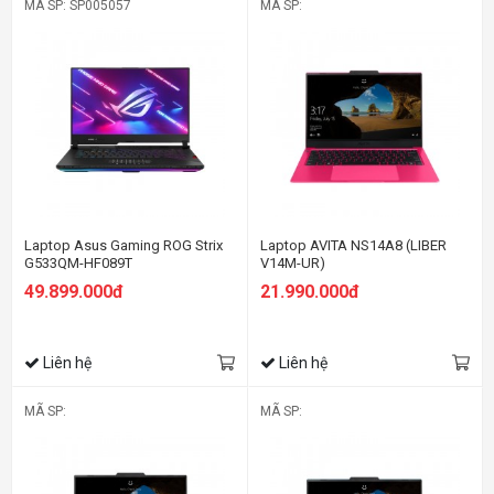
MÃ SP: SP005057
MÃ SP:
Laptop Asus Gaming ROG Strix
Laptop AVITA NS14A8 (LIBER
G533QM-HF089T
V14M-UR)
49.899.000đ
21.990.000đ
Liên hệ
Liên hệ
MÃ SP:
MÃ SP: