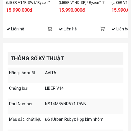
(LIBER V14R-SW)/ Ryzen™
(LIBER V14Q-SP)/ Ryzen™ 7
(LIBER V14
7 3700U
3700U
3700U
15.990.000đ
15.990.000đ
15.990.0
Liên hệ
Liên hệ
Liên hệ
THÔNG SỐ KỸ THUẬT
Hãng sản xuất
AVITA
Chủng loại
LIBER V14
Part Number
NS14M8VNR571-PWB
Mầu sắc, chất liệu
Đỏ (Urban Ruby); Hợp kim nhôm