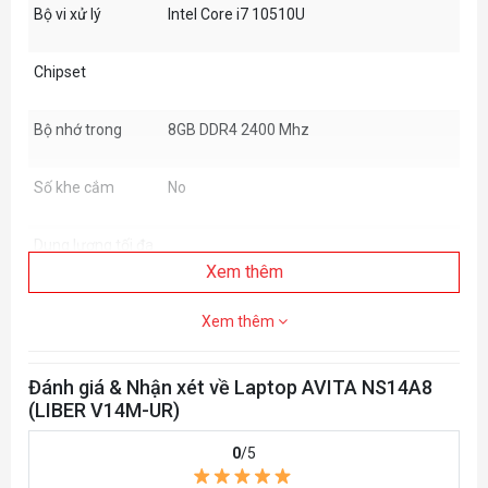
Bộ vi xử lý
Intel Core i7 10510U
Chipset
Bộ nhớ trong
8GB DDR4 2400 Mhz
Số khe cắm
No
Dung lượng tối đa
Xem thêm
VGA
Intel UHD 620
Xem thêm
Ổ cứng
1TB SSD SATA M.2
Đánh giá & Nhận xét về Laptop AVITA NS14A8
(LIBER V14M-UR)
Ổ quang
No
0
/5
Card Reader
1x Micro SD