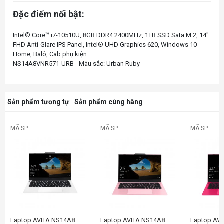
Đặc điểm nổi bật:
Intel® Core™ i7-10510U, 8GB DDR4 2400MHz, 1TB SSD Sata M.2, 14"
FHD Anti-Glare IPS Panel, Intel® UHD Graphics 620, Windows 10
Home, Balô, Cab phụ kiện...
Sản phẩm tương tự
Sản phẩm cùng hãng
MÃ SP:
MÃ SP:
MÃ SP:
Laptop AVITA NS14A8
Laptop AVITA NS14A8
Laptop AV