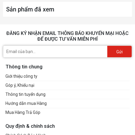
Charging, Display out), 1 x 3.5mm
Cổng giao tiếp
Sản phẩm đã xem
Headphone Jack, DC in, 1 x Micro HDMI
Type D
ĐĂNG KÝ NHẬN EMAIL THÔNG BÁO KHUYẾN MẠI HOẶC
Pin
7.6V 4830mAh (Up to 10 hours)
ĐỂ ĐƯỢC TƯ VẤN MIỄN PHÍ
Kích thước
W318 X H218 X D 15.9 mm
Gửi
Cân nặng
1.28 kg
Thông tin chung
Giới thiệu công ty
Hệ điều hành
Windows10 Home
Góp ý, Khiếu nại
Thông tin tuyển dụng
Phụ kiện đi kèm
AC Adapter
Hướng dẫn mua Hàng
Mua Hàng Trả Góp
Quy định & chính sách