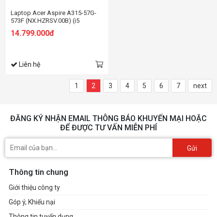
Laptop Acer Aspire A315-57G-
573F (NX.HZRSV.00B) (i5
1035G1/8GBRAM/512GB
14.799.000đ
SSD/MX330 2G/15.6 inch FHD/
Win 11/Đen)
Liên hệ
1
2
3
4
5
6
7
next
ĐĂNG KÝ NHẬN EMAIL THÔNG BÁO KHUYẾN MẠI HOẶC
ĐỂ ĐƯỢC TƯ VẤN MIỄN PHÍ
Gửi
Thông tin chung
Giới thiệu công ty
Góp ý, Khiếu nại
Thông tin tuyển dụng