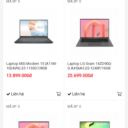
MÃ SP: 0
MÃ SP: 0
Laptop MSI Modern 15 (A11M-
Laptop LG Gram 14ZD90Q-
1024VN) (i5 1155G7/8GB
G.AX56A5 (i5-1240P/16GB
RAM/512GB SSD/15.6 inch
RAM/512GB SSD/14.0 inch
13.899.000đ
25.699.000đ
FHD/Win10/ Vỏ nhôm/Xám)
WUXGA/Dos/Xám) (2022)
Liên hệ
Liên hệ
MÃ SP: 0
MÃ SP: 0