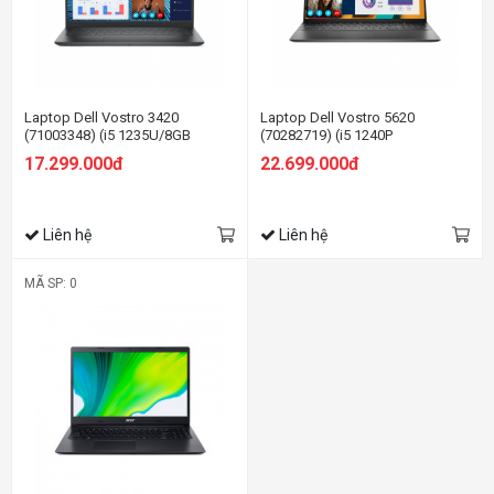
Laptop Dell Vostro 3420
Laptop Dell Vostro 5620
(71003348) (i5 1235U/8GB
(70282719) (i5 1240P
RAM/512GB SSD/14.0 inch
16GB/512GB
17.299.000đ
22.699.000đ
FHD/Win11/Office HS21/Xám)
SSD/16.0FHD+/Win11/OfficeHS21/
Liên hệ
Liên hệ
MÃ SP: 0