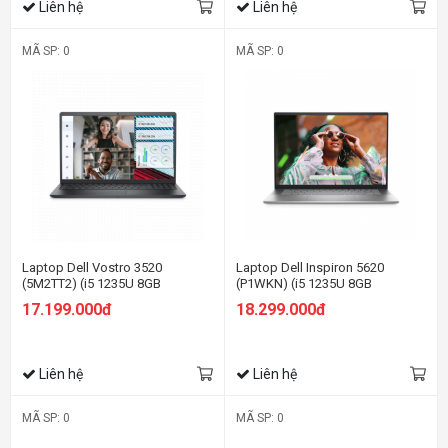
Liên hệ
Liên hệ
MÃ SP: 0
MÃ SP: 0
Laptop Dell Vostro 3520
Laptop Dell Inspiron 5620
(5M2TT2) (i5 1235U 8GB
(P1WKN) (i5 1235U 8GB
RAM/512GB SSD/15.6 inch
RAM/256GB SSD/16.0 inch
17.199.000đ
18.299.000đ
FHD/Win11/OfficeHS21/Xám)
FHD+/Win11/Office HS21/Bạc)
Liên hệ
Liên hệ
MÃ SP: 0
MÃ SP: 0