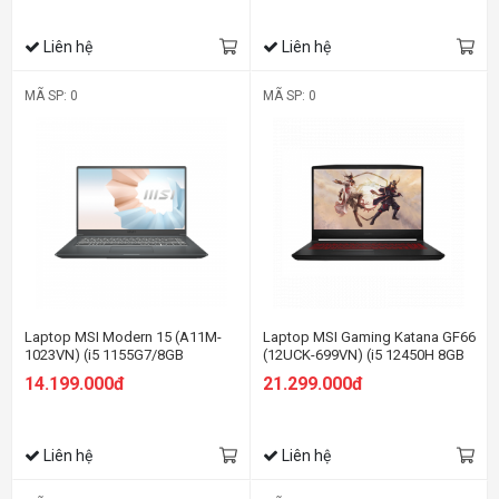
Liên hệ
Liên hệ
MÃ SP: 0
MÃ SP: 0
Laptop MSI Modern 15 (A11M-
Laptop MSI Gaming Katana GF66
1023VN) (i5 1155G7/8GB
(12UCK-699VN) (i5 12450H 8GB
RAM/512GB SSD/15.6 inch
RAM/512GB SSD/RTX3050
14.199.000đ
21.299.000đ
FHD/Win11/ Vỏ nhôm/Xám)
4G/15.6 inch FHD 144Hz/Win11/
Đen) (2022)
Liên hệ
Liên hệ