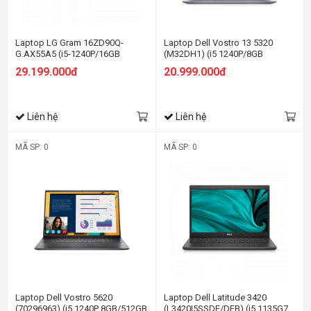
Laptop LG Gram 16ZD90Q-
Laptop Dell Vostro 13 5320
G.AX55A5 (i5-1240P/16GB
(M32DH1) (i5 1240P/8GB
RAM/512GB SSD/16.0 inch
RAM/256GB SSD/13.3 inch
29.199.000đ
20.999.000đ
WQXGA/Dos/Đen) (2022)
FHD+/ Win11/Office HS21/Xám)
Liên hệ
Liên hệ
MÃ SP: 0
MÃ SP: 0
Laptop Dell Vostro 5620
Laptop Dell Latitude 3420
(70296963) (i5 1240P 8GB/512GB
(L3420I5SSDF/DFB) (i5 1135G7