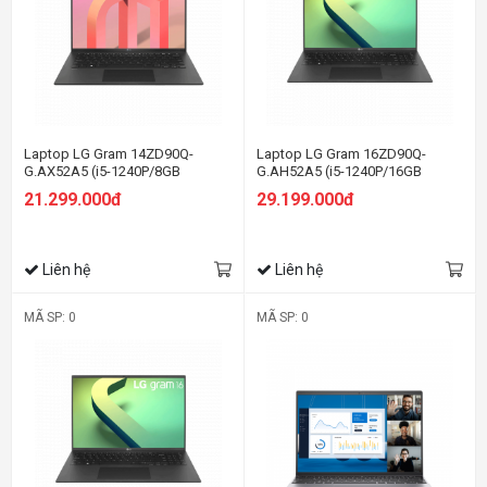
Laptop LG Gram 14ZD90Q-
Laptop LG Gram 16ZD90Q-
G.AX52A5 (i5-1240P/8GB
G.AH52A5 (i5-1240P/16GB
RAM/256GB SSD/14.0 inch
RAM/256GB SSD/16.0 inch
21.299.000đ
29.199.000đ
WUXGA/Dos/Đen) (2022)
WQXGA/Win11/Đen) (2022)
Liên hệ
Liên hệ
MÃ SP: 0
MÃ SP: 0