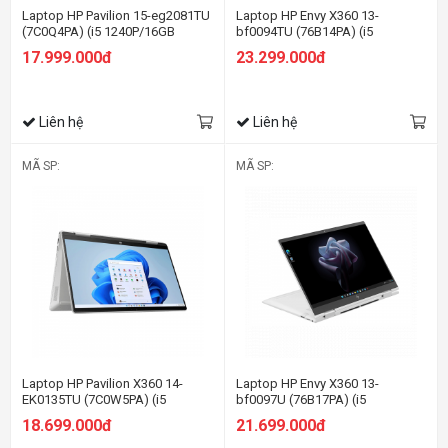
Laptop HP Pavilion 15-eg2081TU
Laptop HP Envy X360 13-
(7C0Q4PA) (i5 1240P/16GB
bf0094TU (76B14PA) (i5
RAM/512GB SSD/15.6
1230U/16GB RAM/512GB
17.999.000đ
23.299.000đ
FHD/Win11/Vàng)
SSD/13.3 QHD Cảm
ứng/Bút/Win11/Xanh)
Liên hệ
Liên hệ
MÃ SP:
MÃ SP:
Laptop HP Pavilion X360 14-
Laptop HP Envy X360 13-
EK0135TU (7C0W5PA) (i5
bf0097U (76B17PA) (i5
1235U/8GB RAM/512GB SSD/14
1230U/8GB RAM/512GB
18.699.000đ
21.699.000đ
FHD Cảm ứng/Bút/Win11/Bạc)
SSD/13.3 QHD Cảm
ứng/Bút/Win11/Bạc)