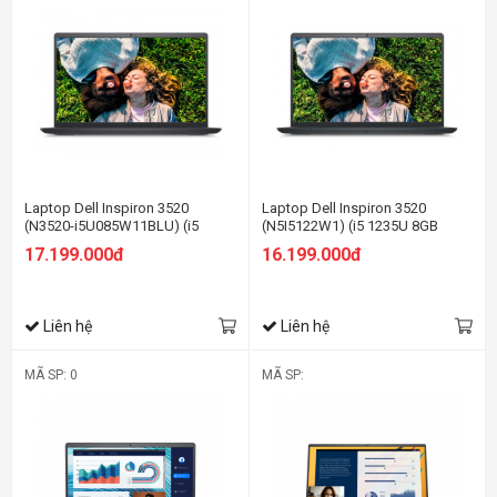
Laptop Dell Inspiron 3520
Laptop Dell Inspiron 3520
(N3520-i5U085W11BLU) (i5
(N5I5122W1) (i5 1235U 8GB
1235U 8GB RAM/512GB
RAM/256GB SSD/15.6 inch
17.199.000đ
16.199.000đ
SSD/15.6 inch
FHD/Win11/OfficeHS21/Đen)
FHD/Win11/OfficeHS21/Đen)
Liên hệ
Liên hệ
MÃ SP: 0
MÃ SP: