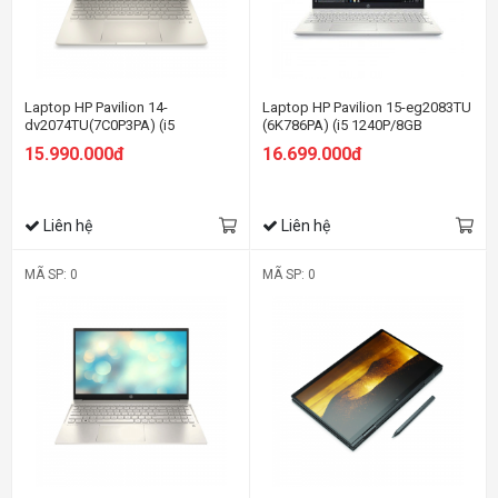
Laptop HP Pavilion 14-
Laptop HP Pavilion 15-eg2083TU
dv2074TU(7C0P3PA) (i5
(6K786PA) (i5 1240P/8GB
1235U/8GB RAM/512GB SSD/14
RAM/512GB SSD/15.6
15.990.000đ
16.699.000đ
FHD/Win11/Vàng)
FHD/Win11/Bạc)
Liên hệ
Liên hệ
MÃ SP: 0
MÃ SP: 0