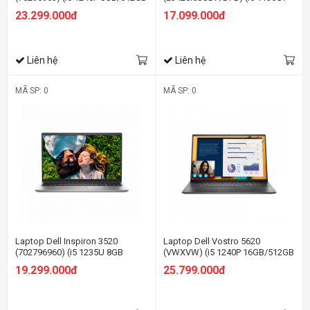
SSD/MX570
8GB/256GB
23.299.000đ
17.099.000đ
2GB/16.0FHD+/Win11/OfficeHS21/Xám)
SSD/14.0FHD/Fedora/Đen)
Liên hệ
Liên hệ
MÃ SP: 0
MÃ SP: 0
Laptop Dell Inspiron 3520
Laptop Dell Vostro 5620
(702796960) (i5 1235U 8GB
(VWXVW) (i5 1240P 16GB/512GB
RAM/512GB SSD/MX550
SSD/MX570
19.299.000đ
25.799.000đ
2G/15.6 inch
2GB/16.0FHD+/Win11/Office
FHD/Win11/OfficeHS21/Bạc)
HS21/Bạc)