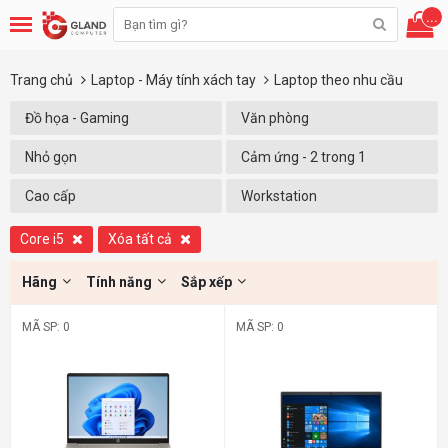
...
Trang chủ
Laptop - Máy tính xách tay
Laptop theo nhu cầu
Đồ họa - Gaming
Văn phòng
Nhỏ gọn
Cảm ứng - 2 trong 1
Cao cấp
Workstation
Core i5
Xóa tất cả
Hãng
Tính năng
Sắp xếp
MÃ SP: 0
MÃ SP: 0