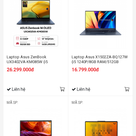
Laptop Asus ZenBook
Laptop Asus X1502ZA-BQ127W
UX3402VA-KM085W (i5
(i5 1240P/8GB RAM/512GB
1340P/16GB RAM/512GB
SSD/15.6 FHD/Win 11/Xanh)
26.299.000đ
16.799.000đ
SSD/14
Oled/Win11/Cáp/Túi/Xanh)
Liên hệ
Liên hệ
MÃ SP:
MÃ SP: