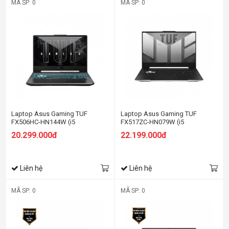
MÃ SP: 0
MÃ SP: 0
Laptop Asus Gaming TUF
Laptop Asus Gaming TUF
FX506HC-HN144W (i5
FX517ZC-HN079W (i5
11400H/8GB RAM/512GB
12450H/8GB RAM/512GB
20.299.000đ
22.199.000đ
SSD/15.6 FHD 144hz/RTX 3050
SSD/15.6 FHD 144hz/RTX 3050
4GB/Win11/Đen)
4GB/Win11/Trắng)
Liên hệ
Liên hệ
MÃ SP: 0
MÃ SP: 0