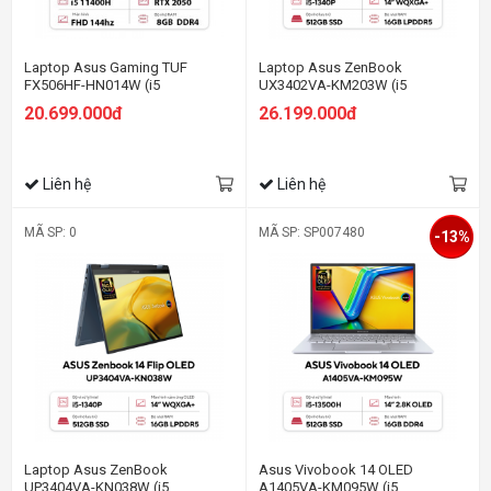
Laptop Asus Gaming TUF
Laptop Asus ZenBook
FX506HF-HN014W (i5
UX3402VA-KM203W (i5
11400H/8GB RAM/512GB
1340P/16GB RAM/512GB
20.699.000đ
26.199.000đ
SSD/15.6 FHD 144hz/RTX 2050
SSD/14
4GB/Win11/Xám)
Oled/Win11/Cáp/Túi/Bạc)
Liên hệ
Liên hệ
MÃ SP: 0
MÃ SP: SP007480
-13%
Laptop Asus ZenBook
Asus Vivobook 14 OLED
UP3404VA-KN038W (i5
A1405VA-KM095W (i5