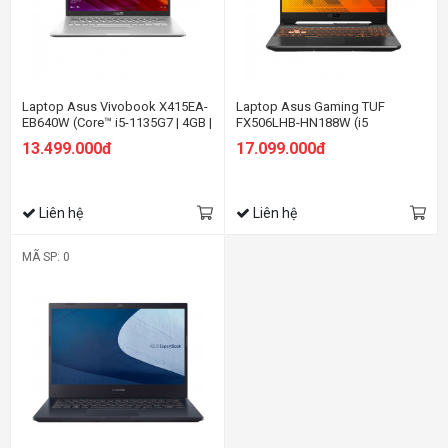
Laptop Asus Vivobook X415EA-
Laptop Asus Gaming TUF
EB640W (Core™ i5-1135G7 | 4GB |
FX506LHB-HN188W (i5
512GB | Intel Iris Xe | 14.0-inch
10300H/8GB RAM/512GB
13.499.000đ
17.099.000đ
FHD | Win 11 | Bạc)
SSD/15.6 FHD 144Hz /GTX 1650
4GB/Win11/Đen)
Liên hệ
Liên hệ
MÃ SP: 0