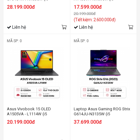
1340P/16GB RAM/512GB
13500H/16GB RAM/512GB
28.199.000đ
17.599.000đ
SSD/14 Oled Cảm
SSD/14 2.8K
20.199.000đ
ứng/Win11/Bút/Cáp/Túi/Xanh)
Oled/Win11/Bạc/Chuột)
(Tiết kiệm: 2.600.000đ)
Liên hệ
Liên hệ
MÃ SP: 0
MÃ SP: 0
Asus Vivobook 15 OLED
Laptop Asus Gaming ROG Strix
A1505VA - L1114W (i5
G614JU-N3135W (i5
13500H/16GB RAM/512GB
13450HX/16GB RAM/512GB
20.199.000đ
37.699.000đ
SSD/15.6 Oled/Win11/Đen)
SSD/16 QHD 165hz/RTX 4050
6GB/Win11/Xám)