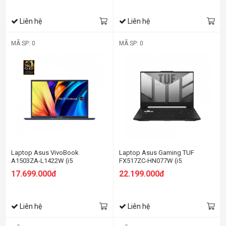
Liên hệ
Liên hệ
MÃ SP: 0
MÃ SP: 0
Laptop Asus VivoBook
Laptop Asus Gaming TUF
A1503ZA-L1422W (i5
FX517ZC-HN077W (i5
12500H/8GB RAM/512GB
12450H/8GB RAM/512GB
17.699.000đ
22.199.000đ
SSD/15.6
SSD/15.6 FHD 144hz/RTX 3050
Oled/Win11/Xanh/Balo)
4GB/Win11/Đen)
Liên hệ
Liên hệ