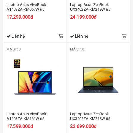
Laptop Asus VivoBook
Laptop Asus ZenBook
A1403ZA-KM067W (i5
UX3402ZA-KM219W (i5
12500H/8GB RAM/256GB
1240P/16GB RAM/512GB
17.299.000đ
24.199.000đ
SSD/14 Oled/Win11/Bạc)
SSD/14
Oled/Win11/Cáp/Túi/Xanh)
Liên hệ
Liên hệ
MÃ SP: 0
MÃ SP: 0
Laptop Asus VivoBook
Laptop Asus ZenBook
A1403ZA-KM161W (i5
UX3402ZA-KM218W (i5
12500H/8GB RAM/256GB
1240P/8GB RAM/512GB SSD/14
17.599.000đ
22.699.000đ
SSD/14 2.8k Oled/Win11/Xanh)
Oled/Win11/Cáp/Túi/Xanh)