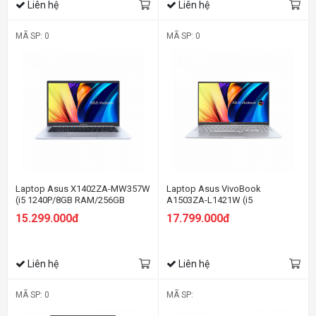
Liên hệ
Liên hệ
MÃ SP: 0
MÃ SP: 0
Laptop Asus X1402ZA-MW357W
Laptop Asus VivoBook
(i5 1240P/8GB RAM/256GB
A1503ZA-L1421W (i5
SSD/14 FHD Cảm
12500H/8GB RAM/512GB
15.299.000đ
17.799.000đ
ứng/Win11/Bạc)
SSD/15.6 Oled/Win11/Bạc/Balo)
Liên hệ
Liên hệ
MÃ SP: 0
MÃ SP: