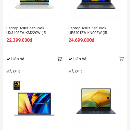
Laptop Asus ZenBook
Laptop Asus ZenBook
UX3402ZA-KM220W (i5
UP5401ZA-KN005W (i5
1240P/8GB RAM/512GB SSD/14
12500H/8GB RAM/512GB
22.399.000đ
24.699.000đ
Oled/Win11/Cáp/Túi/Bạc)
SSD/14 Oled Cảm
ứng/Win11/Cáp/Túi/Xám)
Liên hệ
Liên hệ
MÃ SP: 0
MÃ SP: 0