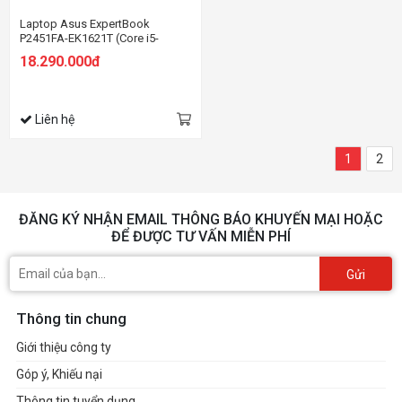
Laptop Asus ExpertBook
P2451FA-EK1621T (Core i5-
10210U | 8GB | 1TB HDD + 256GB
18.290.000đ
SSD | Intel UHD | 14.0 inch FHD |
Win 10 | Đen)
Liên hệ
1
2
ĐĂNG KÝ NHẬN EMAIL THÔNG BÁO KHUYẾN MẠI HOẶC
ĐỂ ĐƯỢC TƯ VẤN MIỄN PHÍ
Gửi
Thông tin chung
Giới thiệu công ty
Góp ý, Khiếu nại
Thông tin tuyển dụng