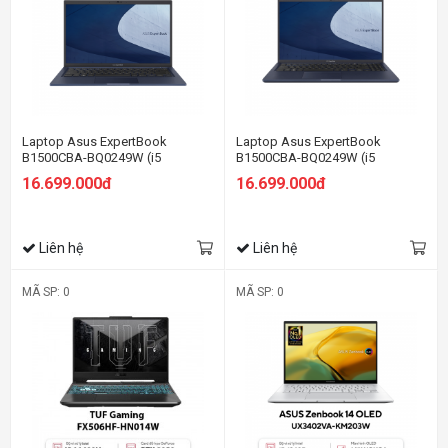
Laptop Asus ExpertBook
Laptop Asus ExpertBook
B1500CBA-BQ0249W (i5
B1500CBA-BQ0249W (i5
1235U/8GB RAM/512GB
1235U/8GB RAM/512GB
16.699.000đ
16.699.000đ
SSD/15.6 FHD/Win11/Đen)
SSD/15.6 FHD/Win11/Đen)
Liên hệ
Liên hệ
MÃ SP: 0
MÃ SP: 0