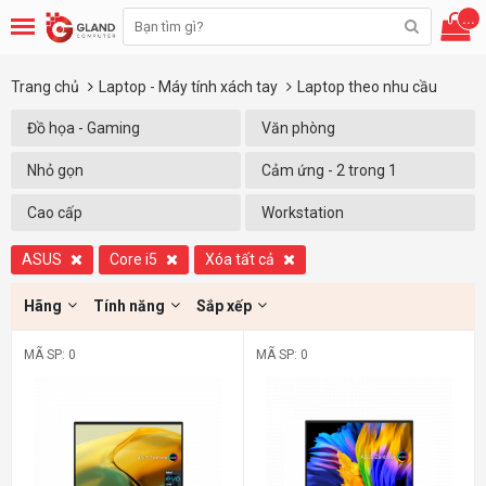
...
Trang chủ
Laptop - Máy tính xách tay
Laptop theo nhu cầu
Đồ họa - Gaming
Văn phòng
Nhỏ gọn
Cảm ứng - 2 trong 1
Cao cấp
Workstation
ASUS
Core i5
Xóa tất cả
Hãng
Tính năng
Sắp xếp
MÃ SP: 0
MÃ SP: 0