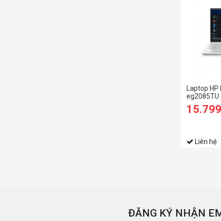
Laptop HP 
eg2085TU 
1240P/8G
15.79
SSD/15.6 
Liên hệ
ĐĂNG KÝ NHẬN EM