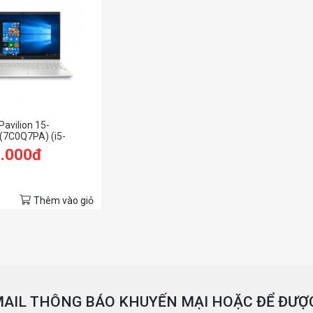
Pavilion 15-
(7C0Q7PA) (i5-
B RAM/256GB
9.000đ
FHD/Win11/Bạc)
Thêm vào giỏ
AIL THÔNG BÁO KHUYẾN MẠI HOẶC ĐỂ ĐƯỢC