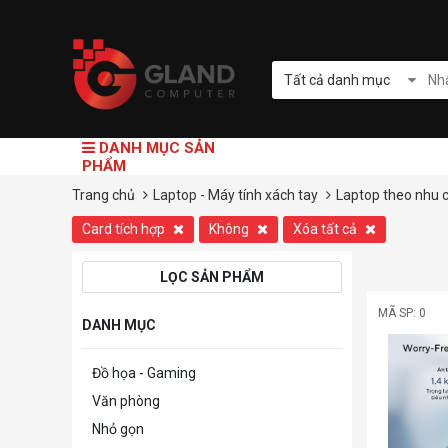
Tất cả danh mục
DANH MỤC SẢN
PHẨM
Trang chủ
Laptop - Máy tính xách tay
Laptop theo nhu 
Card tích hợp
Không
Xóa tất cả
LỌC SẢN PHẨM
MÃ SP: 0
DANH MỤC
Đồ họa - Gaming
Văn phòng
Nhỏ gọn