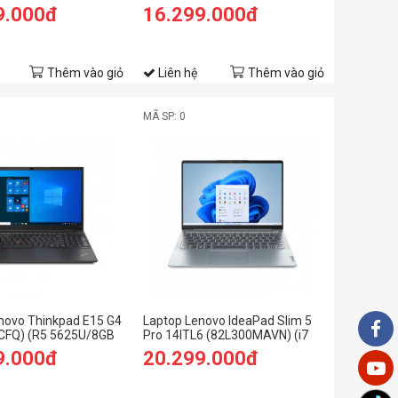
B SSD/15.6
RAM/512GB SSD/14
9.000đ
16.299.000đ
Đen)
FHD/Win11/Xám)
Thêm vào giỏ
Liên hệ
Thêm vào giỏ
MÃ SP: 0
novo Thinkpad E15 G4
Laptop Lenovo IdeaPad Slim 5
CFQ) (R5 5625U/8GB
Pro 14ITL6 (82L300MAVN) (i7
B SSD/15.6
1195G7/16GB RAM/512GB
9.000đ
20.299.000đ
Đen)
SSD/14 2.2K/Win11/Xám)