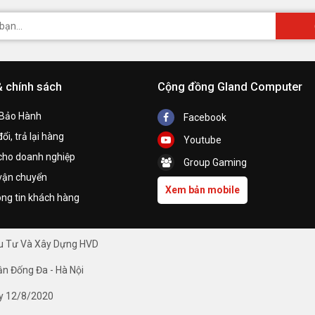
& chính sách
Cộng đồng Gland Computer
 Bảo Hành
Facebook
ổi, trả lại hàng
Youtube
cho doanh nghiệp
Group Gaming
vận chuyển
Xem bản mobile
ng tin khách hàng
ầu Tư Và Xây Dựng HVD
ận Đống Đa - Hà Nội
y 12/8/2020