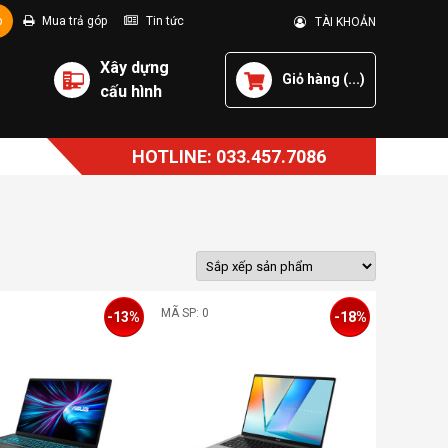
p
Mua trả góp
Tin tức
TÀI KHOẢN
Xây dựng
Giỏ hàng (
...
)
cấu hình
HOTLINE: 033.457.7086
MÃ SP: 0
-13%
-18%