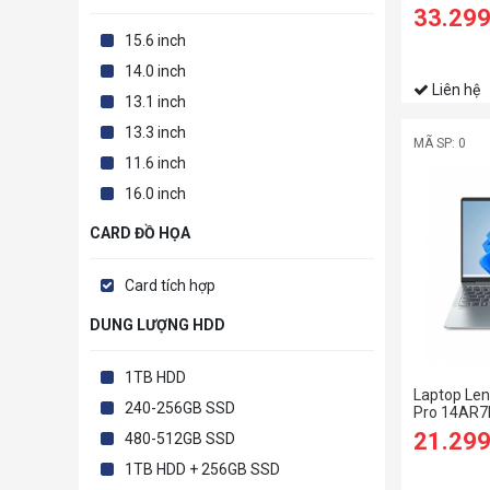
1255U/16
33.29
SSD/14 W
15.6 inch
14.0 inch
Liên hệ
13.1 inch
13.3 inch
MÃ SP: 0
11.6 inch
16.0 inch
CARD ĐỒ HỌA
Card tích hợp
DUNG LƯỢNG HDD
1TB HDD
Laptop Len
240-256GB SSD
Pro 14AR7
6800HS/1
21.29
480-512GB SSD
SSD/14 2.
1TB HDD + 256GB SSD