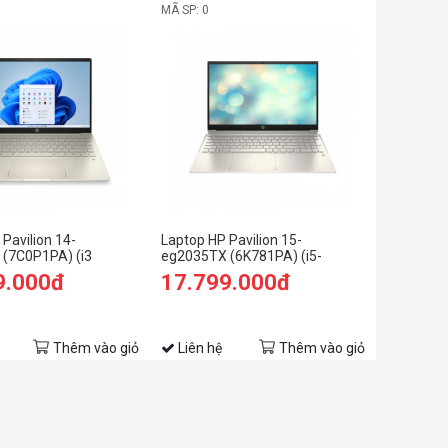
MÃ SP: 0
Pavilion 14-
Laptop HP Pavilion 15-
(7C0P1PA) (i3
eg2035TX (6K781PA) (i5-
B RAM/256GB
1235U/8GB RAM/512GB
9.000đ
17.799.000đ
HD/Win11/Vàng)
SSD/15.6 FHD/MX550
2Gb/Win11/Vàng)
Thêm vào giỏ
Liên hệ
Thêm vào giỏ