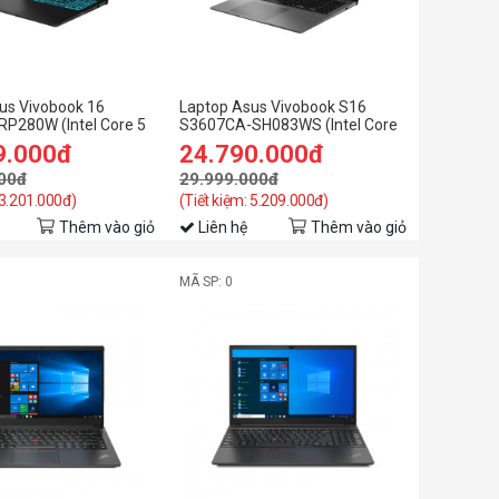
us Vivobook 16
Laptop Asus Vivobook S16
P280W (Intel Core 5
S3607CA-SH083WS (Intel Core
210H | 16GB | 512GB |
Ultra 7 255H | 16GB | 512GB |
9.000đ
24.790.000đ
| 16 inch WUXGA
Intel Arc Graphics | 16 inch FHD
n 11 | Đen)
00đ
OLED | Win 11 | Office | Xám)
29.999.000đ
 3.201.000đ)
(Tiết kiệm: 5.209.000đ)
Thêm vào giỏ
Liên hệ
Thêm vào giỏ
MÃ SP: 0