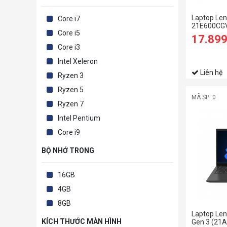
Laptop Len
Core i7
21E600CGVA
Core i5
8GB | 256GB
17.89
OS | Black)
Core i3
Intel Xeleron
Liên hệ
Ryzen 3
Ryzen 5
MÃ SP: 0
Ryzen 7
Intel Pentium
Core i9
BỘ NHỚ TRONG
16GB
4GB
8GB
Laptop Le
KÍCH THƯỚC MÀN HÌNH
Gen 3 (21A