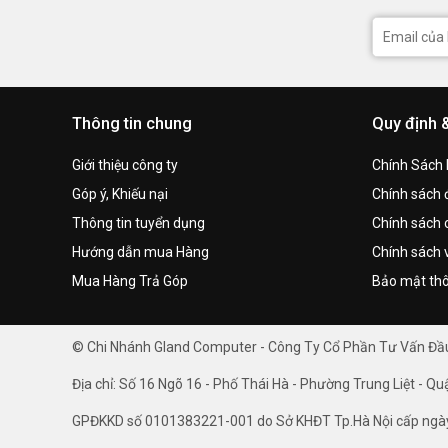
Thông tin chung
Quy định 
Giới thiệu công ty
Chính Sách
Góp ý, Khiếu nại
Chính sách đ
Thông tin tuyển dụng
Chính sách 
Hướng dẫn mua Hàng
Chính sách 
Mua Hàng Trả Góp
Bảo mật thô
© Chi Nhánh Gland Computer - Công Ty Cổ Phần Tư Vấn Đ
Địa chỉ: Số 16 Ngõ 16 - Phố Thái Hà - Phường Trung Liệt - Qu
GPĐKKD số 0101383221-001 do Sở KHĐT Tp.Hà Nội cấp ngà