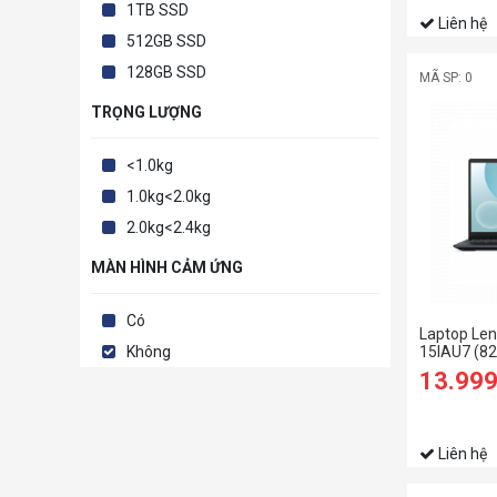
1TB SSD
Liên hệ
512GB SSD
128GB SSD
MÃ SP: 0
TRỌNG LƯỢNG
<1.0kg
1.0kg<2.0kg
2.0kg<2.4kg
MÀN HÌNH CẢM ỨNG
Có
Laptop Len
15IAU7 (8
Không
1235U/8G
13.99
SSD/15.6 
Liên hệ