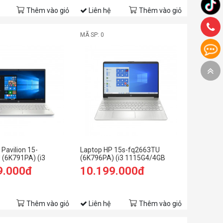
Thêm vào giỏ
Liên hệ
Thêm vào giỏ
MÃ SP: 0
Pavilion 15-
Laptop HP 15s-fq2663TU
(6K791PA) (i3
(6K796PA) (i3 1115G4/4GB
B RAM/256GB
RAM/256GB SSD/15.6
9.000đ
10.199.000đ
 FHD/Win11/Bạc)
HD/Win11/Bạc)
Thêm vào giỏ
Liên hệ
Thêm vào giỏ