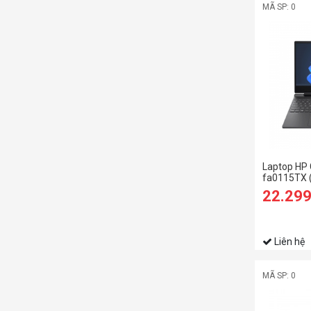
MÃ SP: 0
Laptop HP
fa0115TX 
12500H/8
22.29
SSD/15.6 
4Gb/Win11
Liên hệ
MÃ SP: 0