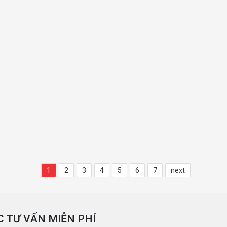
1
2
3
4
5
6
7
next
 TƯ VẤN MIỄN PHÍ