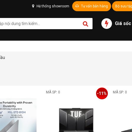
Hệ thống showroom
Tư vấn bán hàng
Bộ sưu tậ
Giá sốc
cầu
MÃ SP: 0
MÃ SP: 0
-11%