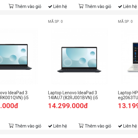
Thêm vào giỏ
Liên hệ
Thêm vào giỏ
Liên hệ
MÃ SP: 0
MÃ SP: 0
ovo IdeaPad 3
Laptop Lenovo IdeaPad 3
Laptop HP 
2RK001QVN) (i5
14IAU7 (82RJ001BVN) (i5
eg2063TU 
B RAM/512GB
1235U/8GB RAM/512GB
1215U/8G
9.000đ
14.299.000đ
13.19
FHD/Win11/Xanh)
SSD/14 FHD/Win11/Xanh)
SSD/15.6
Thêm vào giỏ
Liên hệ
Thêm vào giỏ
Liên hệ