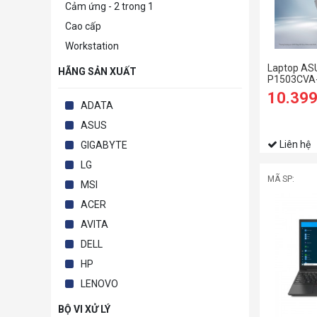
Cảm ứng - 2 trong 1
Cao cấp
Workstation
Laptop AS
HÃNG SẢN XUẤT
P1503CVA-i
i3-1315U | 
10.39
FHD | 8GB |
ADATA
Xám)
ASUS
Liên hệ
GIGABYTE
LG
MÃ SP:
MSI
ACER
AVITA
DELL
HP
LENOVO
BỘ VI XỬ LÝ