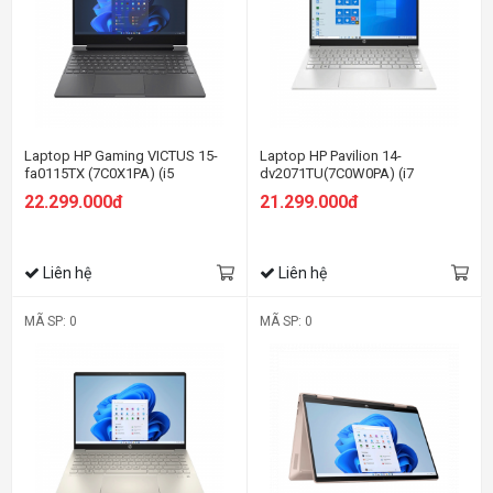
Laptop HP Gaming VICTUS 15-
Laptop HP Pavilion 14-
fa0115TX (7C0X1PA) (i5
dv2071TU(7C0W0PA) (i7
12500H/8GB RAM/512GB
1255U/16GB RAM/512GB
22.299.000đ
21.299.000đ
SSD/15.6 FHD 144Hz/GTX 3050
SSD/14 FHD/Win11/Bạc)
4Gb/Win11/Đen)
Liên hệ
Liên hệ
MÃ SP: 0
MÃ SP: 0