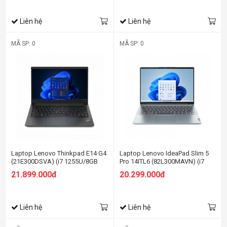
Liên hệ
Liên hệ
MÃ SP: 0
MÃ SP: 0
Laptop Lenovo Thinkpad E14 G4
Laptop Lenovo IdeaPad Slim 5
(21E300DSVA) (i7 1255U/8GB
Pro 14ITL6 (82L300MAVN) (i7
RAM/512GB SSD/14.0 FHD/Dos/
1195G7/16GB RAM/512GB
21.899.000đ
20.299.000đ
Đen)
SSD/14 2.2K/Win11/Xám)
Liên hệ
Liên hệ