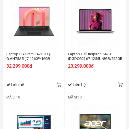
Laptop LG Gram 14ZD90Q-
Laptop Dell Inspiron 5420
G.AH75A5 (i7-1260P/16GB
(DGDCG2) (i7 1255U/8GB/512GB
RAM/512GB SSD/14.0 inch
SSD/14.0FHD+/Win11/Office
32.299.000đ
23.299.000đ
WUXGA/Win11/Đen) (2022)
HS21/Bạc)
Liên hệ
Liên hệ
MÃ SP: 0
MÃ SP: 0