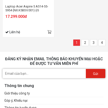
Laptop Acer Aspire 5 A514-55-
5954 (NX.K5BSV.001) (i5
1235U/8GB RAM/512GB
17.299.000đ
SSD/14.0 inch FHD/Win11/Xám)
Liên hệ
1
2
3
4
ĐĂNG KÝ NHẬN EMAIL THÔNG BÁO KHUYẾN MẠI HOẶC
ĐỂ ĐƯỢC TƯ VẤN MIỄN PHÍ
Gửi
Thông tin chung
Giới thiệu công ty
Góp ý, Khiếu nại
Thông tin tuyển dụng