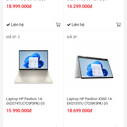
1235U/8GB RAM/512GB SSD/14
1235U/8GB RAM/512GB SSD/14
18.999.000đ
16.299.000đ
FHD Cảm ứng/Bút/Win11/Vàng)
FHD/Win11/Bạc)
Liên hệ
Liên hệ
MÃ SP: 0
MÃ SP:
Laptop HP Pavilion 14-
Laptop HP Pavilion X360 14-
dv2074TU(7C0P3PA) (i5
EK0135TU (7C0W5PA) (i5
1235U/8GB RAM/512GB SSD/14
1235U/8GB RAM/512GB SSD/14
15.990.000đ
18.699.000đ
FHD/Win11/Vàng)
FHD Cảm ứng/Bút/Win11/Bạc)