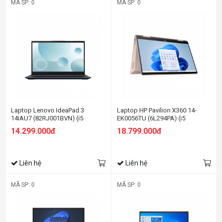
MÃ SP: 0
MÃ SP: 0
Laptop Lenovo IdeaPad 3
Laptop HP Pavilion X360 14-
14IAU7 (82RJ001BVN) (i5
EK0056TU (6L294PA) (i5
1235U/8GB RAM/512GB SSD/14
1235U/8GB RAM/512GB SSD/14
14.299.000đ
18.799.000đ
FHD/Win11/Xanh)
FHD Cảm ứng/Bút/Win11/Vàng)
Liên hệ
Liên hệ
MÃ SP: 0
MÃ SP: 0