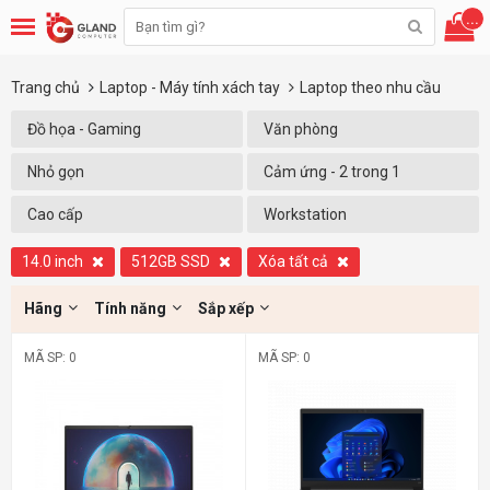
...
Trang chủ
Laptop - Máy tính xách tay
Laptop theo nhu cầu
Đồ họa - Gaming
Văn phòng
Nhỏ gọn
Cảm ứng - 2 trong 1
Cao cấp
Workstation
14.0 inch
512GB SSD
Xóa tất cả
Hãng
Tính năng
Sắp xếp
MÃ SP: 0
MÃ SP: 0