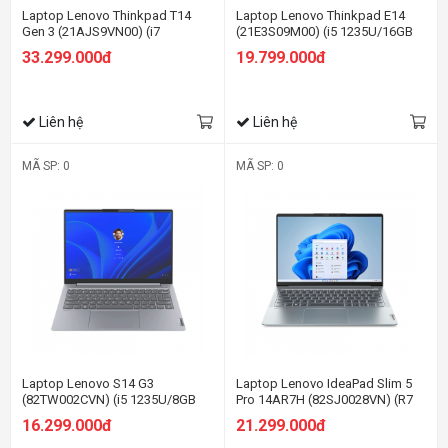
Laptop Lenovo Thinkpad T14
Laptop Lenovo Thinkpad E14
Gen 3 (21AJS9VN00) (i7
(21E3S09M00) (i5 1235U/16GB
1255U/16GB RAM/512GB
RAM/512GB SSD/14.0 FHD/Dos/
33.299.000đ
19.799.000đ
SSD/14 WUXGA/Dos/Đen)
Đen)
Liên hệ
Liên hệ
MÃ SP: 0
MÃ SP: 0
Laptop Lenovo S14 G3
Laptop Lenovo IdeaPad Slim 5
(82TW002CVN) (i5 1235U/8GB
Pro 14AR7H (82SJ0028VN) (R7
RAM/512GB SSD/14
6800HS/16GB RAM/512GB
16.299.000đ
21.299.000đ
FHD/Win11/Xám)
SSD/14 2.8K/Win11/Xám)