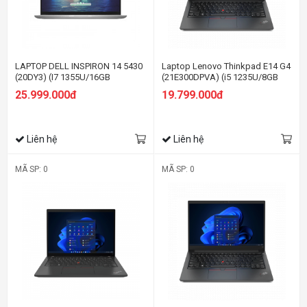
LAPTOP DELL INSPIRON 14 5430
Laptop Lenovo Thinkpad E14 G4
(20DY3) (I7 1355U/16GB
(21E300DPVA) (i5 1235U/8GB
RAM/512GB SSD/14.0 INCH
RAM/512GB SSD/14.0 FHD/Dos/
25.999.000đ
19.799.000đ
FHD+/WIN11/OFFICE
Đen)
HS21/BẠC/VỎ NHÔM)
Liên hệ
Liên hệ
MÃ SP: 0
MÃ SP: 0