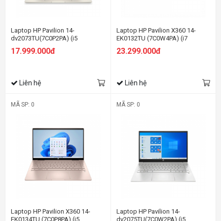
Laptop HP Pavilion 14-
Laptop HP Pavilion X360 14-
dv2073TU(7C0P2PA) (i5
EK0132TU (7C0W4PA) (i7
1235U/16GB RAM/512GB
1255U/16GB RAM/512GB
17.999.000đ
23.299.000đ
SSD/14 FHD/Win11/Vàng)
SSD/14 FHD Cảm
ứng/Bút/Win11/Vàng)
Liên hệ
Liên hệ
MÃ SP: 0
MÃ SP: 0
Laptop HP Pavilion X360 14-
Laptop HP Pavilion 14-
EK0134TU (7C0P8PA) (i5
dv2075TU(7C0W2PA) (i5