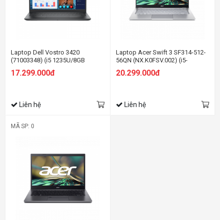
Laptop Dell Vostro 3420
Laptop Acer Swift 3 SF314-512-
(71003348) (i5 1235U/8GB
56QN (NX.K0FSV.002) (i5-
RAM/512GB SSD/14.0 inch
1240P/16GB RAM/512GB
17.299.000đ
20.299.000đ
FHD/Win11/Office HS21/Xám)
SSD/14.0 inch QHD
IPS/Win11/Bạc/vỏ nhôm)
Liên hệ
Liên hệ
MÃ SP: 0