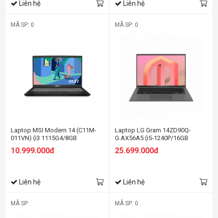
Liên hệ
Liên hệ
MÃ SP: 0
MÃ SP: 0
Laptop MSI Modern 14 (C11M-
Laptop LG Gram 14ZD90Q-
011VN) (i3 1115G4/8GB
G.AX56A5 (i5-1240P/16GB
RAM/512GB SSD/14.0 inch
RAM/512GB SSD/14.0 inch
10.999.000đ
25.699.000đ
FHD/Win11/Đen)
WUXGA/Dos/Xám) (2022)
Liên hệ
Liên hệ
MÃ SP:
MÃ SP: 0