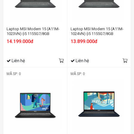
Laptop MSI Modern 15 (A11M-
Laptop MSI Modern 15 (A11M-
1023VN) (i5 1155G7/8GB
1024VN) (i5 1155G7/8GB
RAM/512GB SSD/15.6 inch
RAM/512GB SSD/15.6 inch
14.199.000đ
13.899.000đ
FHD/Win11/ Vỏ nhôm/Xám)
FHD/Win10/ Vỏ nhôm/Xám)
Liên hệ
Liên hệ
MÃ SP: 0
MÃ SP: 0