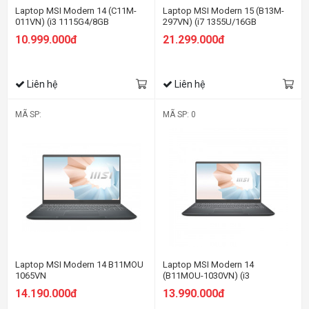
Laptop MSI Modern 14 (C11M-
Laptop MSI Modern 15 (B13M-
011VN) (i3 1115G4/8GB
297VN) (i7 1355U/16GB
RAM/512GB SSD/14.0 inch
RAM/512GB SSD/15.6 inch
10.999.000đ
21.299.000đ
FHD/Win11/Đen)
FHD/Win11/Đen)
Liên hệ
Liên hệ
MÃ SP:
MÃ SP: 0
Laptop MSI Modern 14 B11MOU
Laptop MSI Modern 14
1065VN
(B11MOU-1030VN) (i3
1115G4/8GB
14.190.000đ
13.990.000đ
RAM/256GBSSD/14.0 inch
FHD/Win11/Xám)