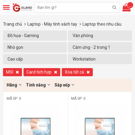
...
Trang chủ
Laptop - Máy tính xách tay
Laptop theo nhu cầu
Đồ họa - Gaming
Văn phòng
Nhỏ gọn
Cảm ứng - 2 trong 1
Cao cấp
Workstation
MSI
Card tích hợp
Xóa tất cả
Hãng
Tính năng
Sắp xếp
MÃ SP: 0
MÃ SP: 0