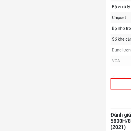
Bộ vi xử lý
Chipset
Bộ nhớ tr
Số khe c
Dung lượng
VGA
Ổ cứng
Ổ quang
Card Read
Đánh giá
Keyboard
5800H/8
(2021)
Màn hình