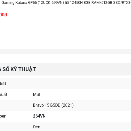
I Gaming Katana GF66 (12UCK-699VN) (i5 12450H 8GB RAM/512GB SSD/RTX30
000đ
 SỐ KỸ THUẬT
tiết
xuất
MSI
i
Bravo 15 B5DD (2021)
ber
264VN
Đen