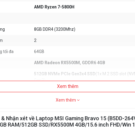
AMD Ryzen 7-5800H
ong
8GB DDR4 (3200Mhz)
ắm
2
 tối đa
64GB
AMD Radeon RX5500M, GDDR6 4GB
512GB NVMe PCle Gen3x4 SSD
(1x M.2 SSD slot (N
Gen3);
Xem thêm
1x M.2 SSD Combo slot (NVMe PCIe Gen3 / SATA))
No
Xem thêm
er
 & Nhận xét về Laptop MSI Gaming Bravo 15 (B5DD-264
Single backlight KB (red)
GB RAM/512GB SSD/RX5500M 4GB/15.6 inch FHD/Win 1
15.6 inch FHD (1920*1080), IPS