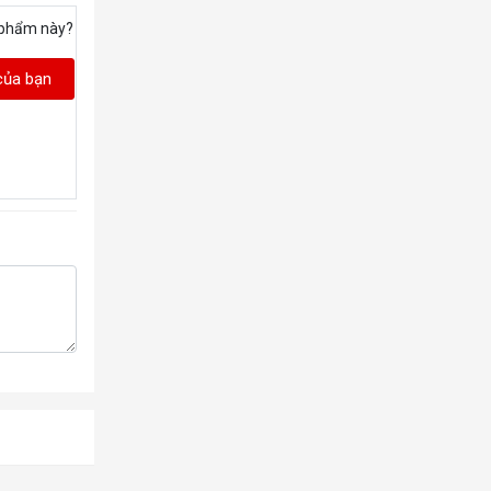
 phẩm này?
của bạn
4K @ 30Hz)
n1