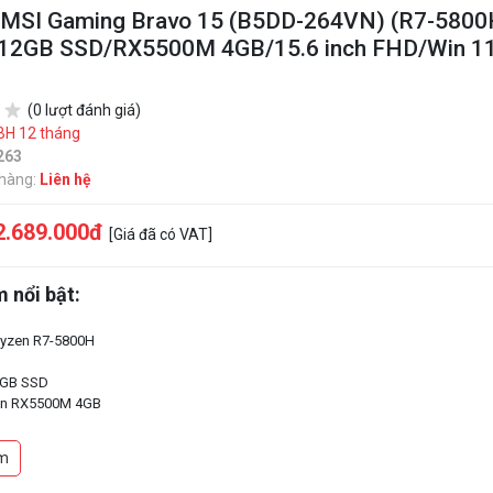
 MSI Gaming Bravo 15 (B5DD-264VN) (R7-580
2GB SSD/RX5500M 4GB/15.6 inch FHD/Win 1
(0 lượt đánh giá)
BH 12 tháng
263
 hàng:
Liên hệ
2.689.000đ
[Giá đã có VAT]
 nổi bật:
yzen R7-5800H
2GB SSD
on RX5500M 4GB
5.6 inch FHD
 level
m
n led
1