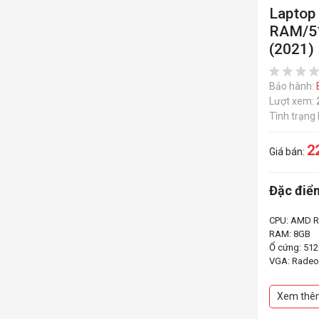
Laptop
RAM/51
(2021)
Bảo hành:
Lượt xem:
Tình trạng
2
Giá bán:
Đặc điểm
CPU: AMD R
RAM: 8GB
Ổ cứng: 51
VGA: Rade
Màn hình: 1
Tấm nền: IPS
Xem thê
Phím: có đè
HĐH: Win 1