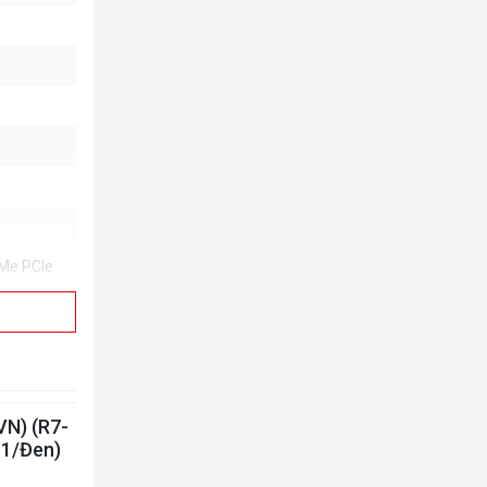
VMe PCIe
VN) (R7-
1/Đen)