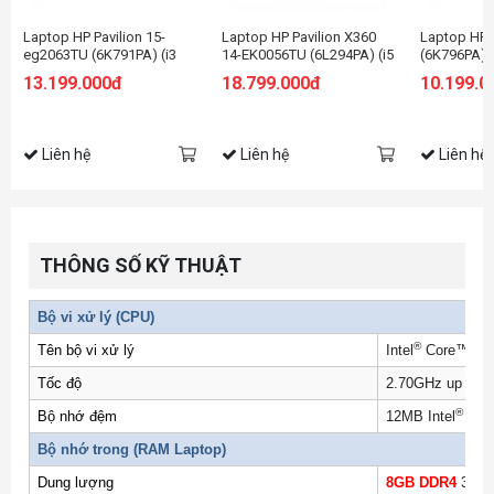
Laptop HP Pavilion 15-
Laptop HP Pavilion X360
Laptop HP 
eg2063TU (6K791PA) (i3
14-EK0056TU (6L294PA) (i5
(6K796PA) 
1215U/8GB RAM/256GB
1235U/8GB RAM/512GB
RAM/256GB
13.199.000đ
18.799.000đ
10.199.0
SSD/15.6 FHD/Win11/Bạc)
SSD/14 FHD Cảm
HD/Win11/
ứng/Bút/Win11/Vàng)
Liên hệ
Liên hệ
Liên hệ
THÔNG SỐ KỸ THUẬT
Bộ vi xử lý (CPU)
®
Tên bộ vi xử lý
Intel
Core™
i5
Tốc độ
2.70GHz up to 4
®
Bộ nhớ đệm
12MB Intel
Sma
Bộ nhớ trong (
RAM Laptop
)
Dung lượng
8GB DDR4
3200