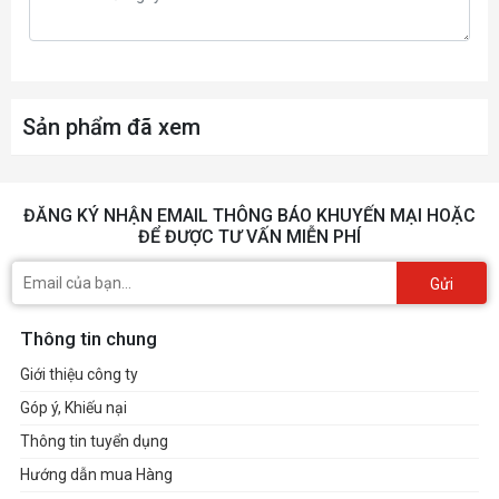
Tai nghe
1 x headphone/
HP Wide Vision 
Camera
array digital mi
Audio
Audio by B&O; D
Sản phẩm đã xem
Pin Laptop
Dung lượng pin
4Cell 70WHrs
ĐĂNG KÝ NHẬN EMAIL THÔNG BÁO KHUYẾN MẠI HOẶC
Thời gian sử dụng
Up to 10 hours 
ĐỂ ĐƯỢC TƯ VẤN MIỄN PHÍ
Sạc Pin Laptop
Đi kèm
Gửi
Hệ điều hành (Operating System)
Thông tin chung
Hệ điều hành đi kèm
Windows 11 H
Giới thiệu công ty
Hệ điều hành tương thích
Windows 11
Góp ý, Khiếu nại
Thông tin khác
Thông tin tuyển dụng
Trọng Lượng
2.46 kg
Hướng dẫn mua Hàng
Kích thước
37 x 26 x 2.35 