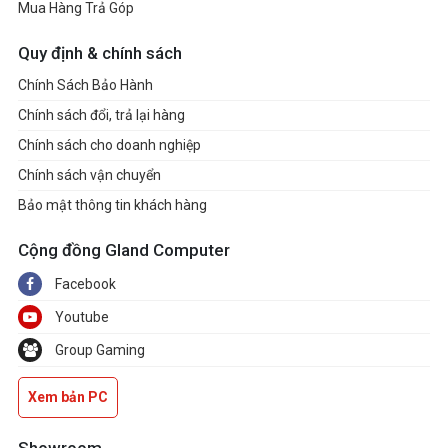
Mua Hàng Trả Góp
Màu sắc
Performance Blu
Chất liệu
Nhựa
Quy định & chính sách
Bảo mật
None
Chính Sách Bảo Hành
Phụ kiện đi kèm
Adapter, tài liệu
Chính sách đổi, trả lại hàng
Chính sách cho doanh nghiệp
Chính sách vận chuyển
Bảo mật thông tin khách hàng
Cộng đồng Gland Computer
Facebook
Youtube
Group Gaming
Xem bản PC