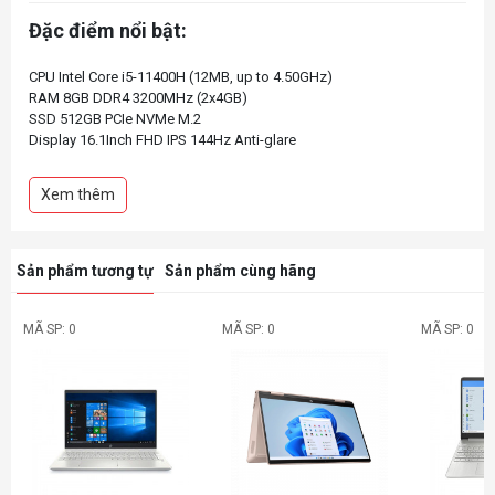
Đặc điểm nổi bật:
CPU Intel Core i5-11400H (12MB, up to 4.50GHz)
RAM 8GB DDR4 3200MHz (2x4GB)
SSD 512GB PCIe NVMe M.2
Display 16.1Inch FHD IPS 144Hz Anti-glare
VGA NVIDIA GeForce RTX 3050 4GB GDDR6
Pin 4Cell 70WHrs
Xem thêm
Color Performance Blue (Xanh)
Led Keyboad
Weight 2.46 kg
Sản phẩm tương tự
Sản phẩm cùng hãng
MÃ SP: 0
MÃ SP: 0
MÃ SP: 0