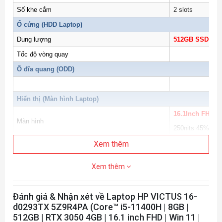
Số khe cắm
2 slots
Ổ cứng (
HDD Laptop
)
Dung lượng
512GB SSD
PCI
Tốc độ vòng quay
Ổ đĩa quang (ODD)
Hiển thị (
Màn hình Laptop
)
16.1Inch FHD I
Màn hình
250nits 45%NT
Độ phân giải
Xem thêm
FHD (1920 x 108
Đồ Họa (VGA)
Xem thêm
Bộ xử lý
NVIDIA GeForce
Tự động chuyển
Công nghệ
Đánh giá & Nhận xét về Laptop HP VICTUS 16-
Kết nối (Network)
d0293TX 5Z9R4PA (Core™ i5-11400H | 8GB |
512GB | RTX 3050 4GB | 16.1 inch FHD | Win 11 |
®
Wireless
Intel
Wi-Fi CER