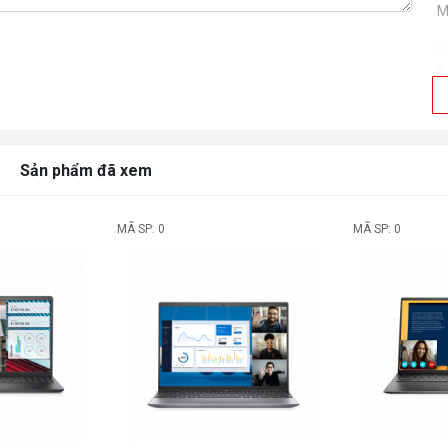
M
B
C
Sản phẩm đã xem
B
MÃ SP: 0
MÃ SP: 0
S
D
đ
V
Ổ