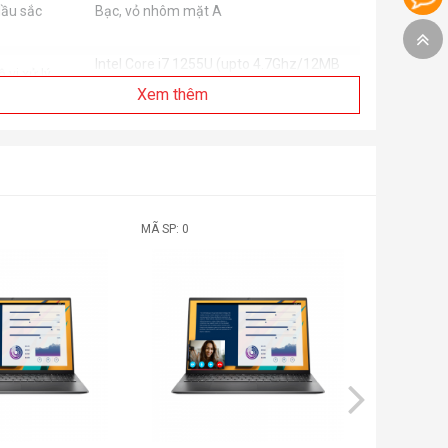
ầu sắc
Bạc, vỏ nhôm mặt A
Intel Core i7 1255U (upto 4.7Ghz/12MB
ộ vi xử lý
cache)
Xem thêm
hipset
Intel
ộ nhớ trong
8GB DDR4 3200MHz (1* 8GB)
MÃ SP: 0
MÃ SP: 0
ố khe cắm
2
ung lượng tối
32GB
a
Intel UHD Graphic (kich hoạt Iris XE khi
GA
chạy ram kênh đôi)
 cứng
512GB M.2 PCIe NVMe SSD