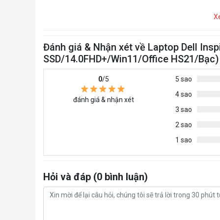
X
Đánh giá & Nhận xét về Laptop Dell In
SSD/14.0FHD+/Win11/Office HS21/Bạc)
0
/5
5 sao
4 sao
đánh giá & nhận xét
3 sao
2 sao
1 sao
Hỏi và đáp (0 bình luận)