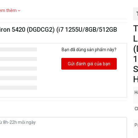
em thêm
T
spiron 5420 (DGDCG2) (i7 1255U/8GB/512GB
L
(
Bạn đã dùng sản phẩm này?
Gửi đánh giá của bạn
S
H
H
C
P