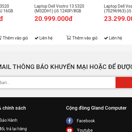
 3520
Laptop Dell Vostro 13 5320
Laptop Dell Vo
5U 16GB
(M32DH1) (i5 1240P/8GB
(70296963) (i
Ổ
.6 inch
RAM/256GB SSD/13.3 inch FHD+/
SSD/MX570
đ
20.999.000đ
23.299.0
eHS21/Xám)
Win11/Office HS21/Xám)
2GB/16.0FHD+
C
Thêm vào giỏ
Liên hệ
Thêm vào giỏ
Liên hệ
B
n
AIL THÔNG BÁO KHUYẾN MẠI HOẶC ĐỂ ĐƯỢC
M
W
& chính sách
Cộng đồng Gland Computer
A
 Bảo Hành
Facebook
G
ổi, trả lại hàng
Youtube