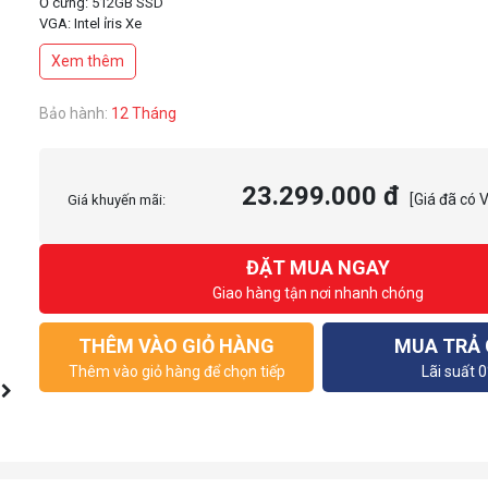
Ổ cứng: 512GB SSD
VGA: Intel ỉris Xe
Màn hình: 14.0-inch 16:10 FHD+ (1920 x 1200)
Xem thêm
Màu : Bạc
Bảo hành:
12 Tháng
23.299.000 đ
[Giá đã có 
Giá khuyến mãi:
ĐẶT MUA NGAY
Giao hàng tận nơi nhanh chóng
THÊM VÀO GIỎ HÀNG
MUA TRẢ
Thêm vào giỏ hàng để chọn tiếp
Lãi suất 