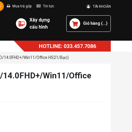
p
Mua trả góp
Tin tức
TÀI KHOẢN
Xây dựng
Giỏ hàng (
...
)
cấu hình
HOTLINE: 033.457.7086
SD/14.0FHD+/Win11/Office HS21/Bạc)
D/14.0FHD+/Win11/Office