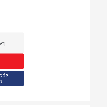
VAT]
 GÓP
0%