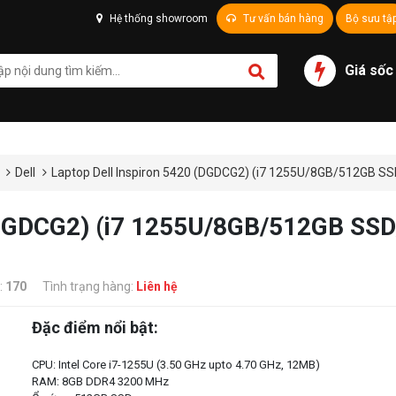
Hệ thống showroom
Tư vấn bán hàng
Bộ sưu tậ
Giá sốc
g
Dell
Laptop Dell Inspiron 5420 (DGDCG2) (i7 1255U/8GB/512GB S
 (DGDCG2) (i7 1255U/8GB/512GB SS
:
170
Tình trạng hàng:
Liên hệ
Đặc điểm nổi bật:
CPU: Intel Core i7-1255U (3.50 GHz upto 4.70 GHz, 12MB)
RAM: 8GB DDR4 3200 MHz