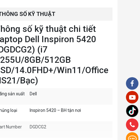
THÔNG SỐ KỸ THUẬT
hông số kỹ thuật chi tiết
aptop Dell Inspiron 5420
DGDCG2) (i7
1255U/8GB/512GB
SD/14.0FHD+/Win11/Office
S21/Bạc)
ãng sản xuất
Dell
hủng loại
Inspiron 5420 – BH tận nơi
art Number
DGDCG2