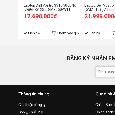
Laptop Dell Vostro 3510 506DNK
Laptop Dell Vostro
i7-8GB-512SSD-MX350-W11-
(5M2TT3) (i7 125
OFF21
RAM/512GB SSD/15
17.690.000đ
21.999.000
FHD/Win11/Offic
Liên hệ
Thêm vào giỏ
Liên hệ
ĐĂNG KÝ NHẬN EM
Thông tin chung
Quy định 
Giới thiệu công ty
Chính Sách
Góp ý, Khiếu nại
Chính sách đ