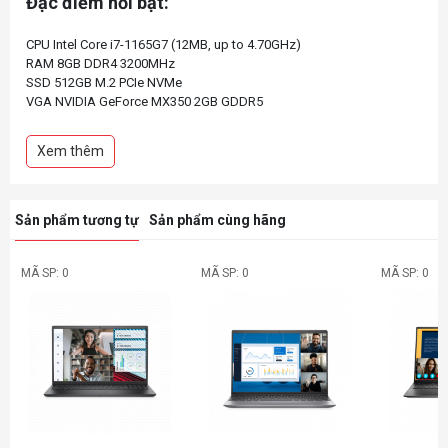
Đặc điểm nổi bật:
CPU Intel Core i7-1165G7 (12MB, up to 4.70GHz)
RAM 8GB DDR4 3200MHz
SSD 512GB M.2 PCIe NVMe
VGA NVIDIA GeForce MX350 2GB GDDR5
Display 15.6Inch FHD WVA 60Hz Anti-glare
Pin 3Cell 41WHrs
Xem thêm
Color Carbon Black (Đen)
Finger Print
Weight 1.69 kg
Sản phẩm tương tự
Sản phẩm cùng hãng
MÃ SP: 0
MÃ SP: 0
MÃ SP: 0