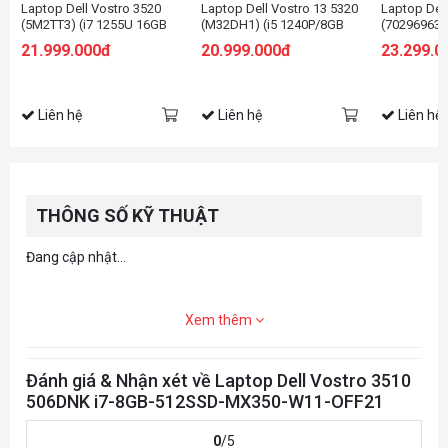
Laptop Dell Vostro 3520
Laptop Dell Vostro 13 5320
Laptop Dell
(5M2TT3) (i7 1255U 16GB
(M32DH1) (i5 1240P/8GB
(70296963) 
RAM/512GB SSD/15.6 inch
RAM/256GB SSD/13.3 inch
8GB/512GB
21.999.000đ
20.999.000đ
23.299.0
FHD/Win11/OfficeHS21/Xám)
FHD+/ Win11/Office
2GB/16.0F
HS21/Xám)
Liên hệ
Liên hệ
Liên hệ
THÔNG SỐ KỸ THUẬT
Đang cập nhật...
Xem thêm
Đánh giá & Nhận xét về Laptop Dell Vostro 3510
506DNK i7-8GB-512SSD-MX350-W11-OFF21
0
/5